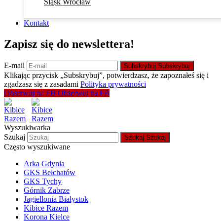
Śląsk Wrocław
Kontakt
Zapisz się do newslettera!
E-mail
Subskrybuj
Subskrybuj
Klikając przycisk „Subskrybuj”, potwierdzasz, że zapoznałeś się i
zgadzasz się z zasadami
Polityka prywatności
Obserwuj na FB
Obserwuj na FB
Wyszukiwarka
Szukaj
Szukaj
Szukaj
Często wyszukiwane
Arka Gdynia
GKS Bełchatów
GKS Tychy
Górnik Zabrze
Jagiellonia Białystok
Kibice Razem
Korona Kielce