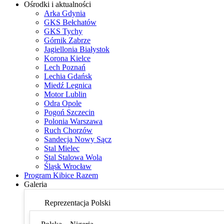
Ośrodki i aktualności
Arka Gdynia
GKS Bełchatów
GKS Tychy
Górnik Zabrze
Jagiellonia Białystok
Korona Kielce
Lech Poznań
Lechia Gdańsk
Miedź Legnica
Motor Lublin
Odra Opole
Pogoń Szczecin
Polonia Warszawa
Ruch Chorzów
Sandecja Nowy Sącz
Stal Mielec
Stal Stalowa Wola
Śląsk Wrocław
Program Kibice Razem
Galeria
Reprezentacja Polski