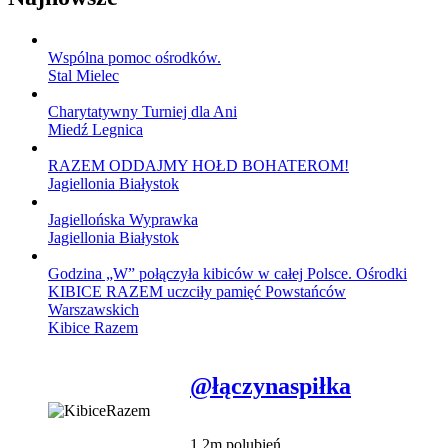
Wspólna pomoc ośrodków.
Stal Mielec
Charytatywny Turniej dla Ani
Miedź Legnica
RAZEM ODDAJMY HOŁD BOHATEROM!
Jagiellonia Białystok
Jagiellońska Wyprawka
Jagiellonia Białystok
Godzina „W” połączyła kibiców w całej Polsce. Ośrodki
KIBICE RAZEM uczciły pamięć Powstańców
Warszawskich
Kibice Razem
@łączynaspiłka
1,2m polubień