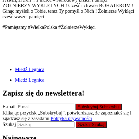
ŻOŁNIERZY WYKLĘTYCH ! Cześć i chwała BOHATEROM !
Ginąc myśleli o Tobie, teraz Ty pomyśl o Nich ! Żołnierze Wyklęci
cześć waszej pamięci
#Pamiętamy #WielkaPolska #ŻołnierzeWyklęci
Miedź Legnica
Miedź Legnica
Zapisz się do newslettera!
E-mail
Subskrybuj
Subskrybuj
Klikając przycisk „Subskrybuj”, potwierdzasz, że zapoznałeś się i
zgadzasz się z zasadami
Polityka prywatności
Szukaj
Szukaj
Szukaj
Najnowsze