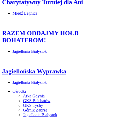
Charytatywny Turniej dla Ani
Miedź Legnica
RAZEM ODDAJMY HOŁD
BOHATEROM!
Jagiellonia Białystok
Jagiellońska Wyprawka
Jagiellonia Białystok
Ośrodki
Arka Gdynia
GKS Bełchatów
GKS Tychy
Górnik Zabrze
Jagiellonia Białystok