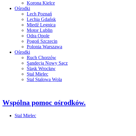
Korona Kielce
Ośrodki
Lech Poznań
Lechia Gdańsk
Miedź Legnica
Motor Lublin
Odra Opole
Pogoń Szczecin
Polonia Warszawa
Ośrodki
Ruch Chorzów
Sandecja Nowy Sącz
Śląsk Wrocław
Stal Mielec
Stal Stalowa Wola
Wspólna pomoc ośrodków.
Stal Mielec