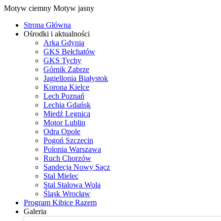
Motyw ciemny
Motyw jasny
Strona Główna
Ośrodki i aktualności
Arka Gdynia
GKS Bełchatów
GKS Tychy
Górnik Zabrze
Jagiellonia Białystok
Korona Kielce
Lech Poznań
Lechia Gdańsk
Miedź Legnica
Motor Lublin
Odra Opole
Pogoń Szczecin
Polonia Warszawa
Ruch Chorzów
Sandecja Nowy Sącz
Stal Mielec
Stal Stalowa Wola
Śląsk Wrocław
Program Kibice Razem
Galeria