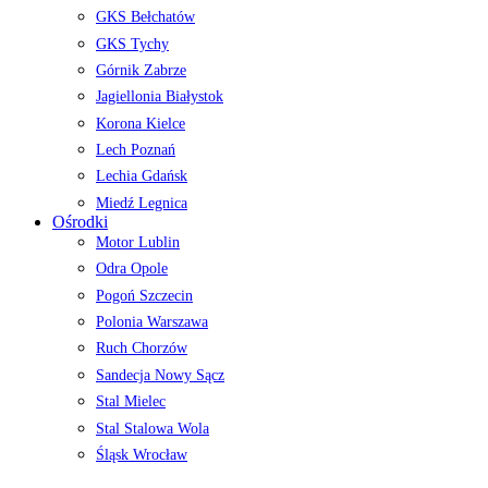
GKS Bełchatów
GKS Tychy
Górnik Zabrze
Jagiellonia Białystok
Korona Kielce
Lech Poznań
Lechia Gdańsk
Miedź Legnica
Ośrodki
Motor Lublin
Odra Opole
Pogoń Szczecin
Polonia Warszawa
Ruch Chorzów
Sandecja Nowy Sącz
Stal Mielec
Stal Stalowa Wola
Śląsk Wrocław