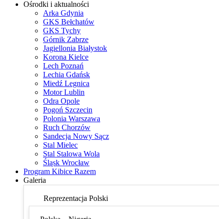
Ośrodki i aktualności
Arka Gdynia
GKS Bełchatów
GKS Tychy
Górnik Zabrze
Jagiellonia Białystok
Korona Kielce
Lech Poznań
Lechia Gdańsk
Miedź Legnica
Motor Lublin
Odra Opole
Pogoń Szczecin
Polonia Warszawa
Ruch Chorzów
Sandecja Nowy Sącz
Stal Mielec
Stal Stalowa Wola
Śląsk Wrocław
Program Kibice Razem
Galeria
Reprezentacja Polski