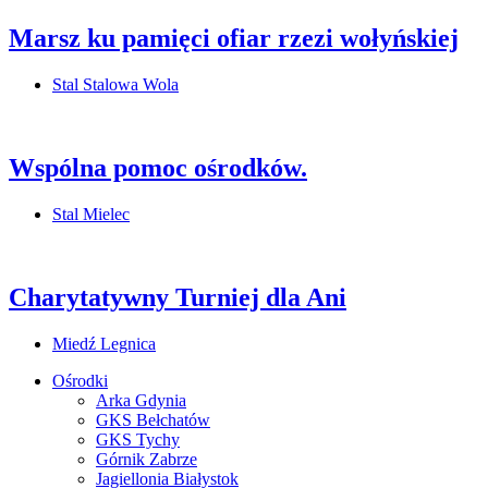
Marsz ku pamięci ofiar rzezi wołyńskiej
Stal Stalowa Wola
Wspólna pomoc ośrodków.
Stal Mielec
Charytatywny Turniej dla Ani
Miedź Legnica
Ośrodki
Arka Gdynia
GKS Bełchatów
GKS Tychy
Górnik Zabrze
Jagiellonia Białystok