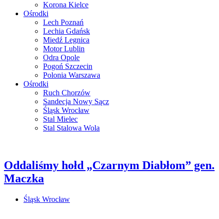
Korona Kielce
Ośrodki
Lech Poznań
Lechia Gdańsk
Miedź Legnica
Motor Lublin
Odra Opole
Pogoń Szczecin
Polonia Warszawa
Ośrodki
Ruch Chorzów
Sandecja Nowy Sącz
Śląsk Wrocław
Stal Mielec
Stal Stalowa Wola
Oddaliśmy hołd „Czarnym Diabłom” gen.
Maczka
Śląsk Wrocław