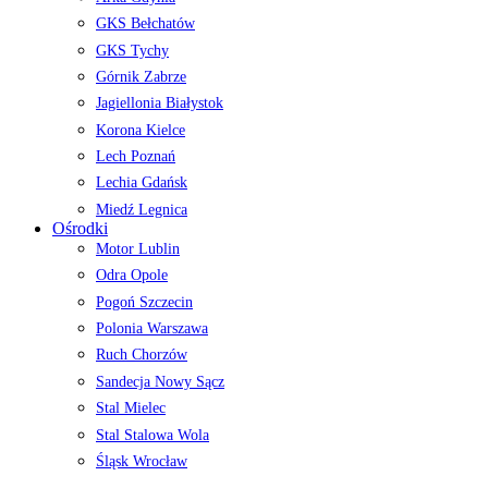
GKS Bełchatów
GKS Tychy
Górnik Zabrze
Jagiellonia Białystok
Korona Kielce
Lech Poznań
Lechia Gdańsk
Miedź Legnica
Ośrodki
Motor Lublin
Odra Opole
Pogoń Szczecin
Polonia Warszawa
Ruch Chorzów
Sandecja Nowy Sącz
Stal Mielec
Stal Stalowa Wola
Śląsk Wrocław