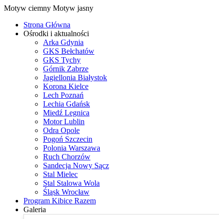
Motyw ciemny
Motyw jasny
Strona Główna
Ośrodki i aktualności
Arka Gdynia
GKS Bełchatów
GKS Tychy
Górnik Zabrze
Jagiellonia Białystok
Korona Kielce
Lech Poznań
Lechia Gdańsk
Miedź Legnica
Motor Lublin
Odra Opole
Pogoń Szczecin
Polonia Warszawa
Ruch Chorzów
Sandecja Nowy Sącz
Stal Mielec
Stal Stalowa Wola
Śląsk Wrocław
Program Kibice Razem
Galeria