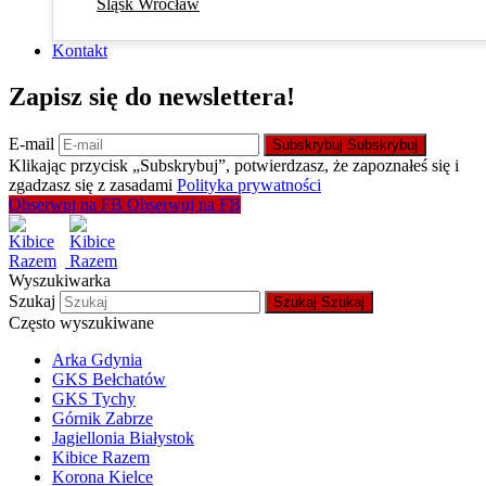
Śląsk Wrocław
Kontakt
Zapisz się do newslettera!
E-mail
Subskrybuj
Subskrybuj
Klikając przycisk „Subskrybuj”, potwierdzasz, że zapoznałeś się i
zgadzasz się z zasadami
Polityka prywatności
Obserwuj na FB
Obserwuj na FB
Wyszukiwarka
Szukaj
Szukaj
Szukaj
Często wyszukiwane
Arka Gdynia
GKS Bełchatów
GKS Tychy
Górnik Zabrze
Jagiellonia Białystok
Kibice Razem
Korona Kielce