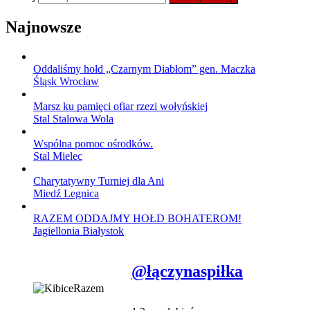
Najnowsze
Oddaliśmy hołd „Czarnym Diabłom” gen. Maczka
Śląsk Wrocław
Marsz ku pamięci ofiar rzezi wołyńskiej
Stal Stalowa Wola
Wspólna pomoc ośrodków.
Stal Mielec
Charytatywny Turniej dla Ani
Miedź Legnica
RAZEM ODDAJMY HOŁD BOHATEROM!
Jagiellonia Białystok
@łączynaspiłka