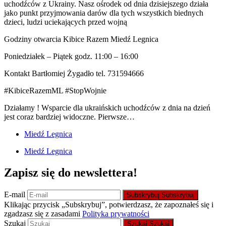
uchodźców z Ukrainy. Nasz ośrodek od dnia dzisiejszego działa
jako punkt przyjmowania darów dla tych wszystkich biednych
dzieci, ludzi uciekających przed wojną
Godziny otwarcia Kibice Razem Miedź Legnica
Poniedziałek – Piątek godz. 11:00 – 16:00
Kontakt Bartłomiej Żygadło tel. 731594666
#KibiceRazemML #StopWojnie
Działamy ! Wsparcie dla ukraińskich uchodźców z dnia na dzień
jest coraz bardziej widoczne. Pierwsze…
Miedź Legnica
Miedź Legnica
Zapisz się do newslettera!
E-mail
Subskrybuj
Subskrybuj
Klikając przycisk „Subskrybuj”, potwierdzasz, że zapoznałeś się i
zgadzasz się z zasadami
Polityka prywatności
Szukaj
Szukaj
Szukaj