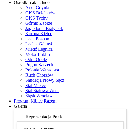
Ośrodki i aktualności
Arka Gdynia
GKS Bełchatów
GKS Tychy
Górnik Zabrze
Jagiellonia Białystok
Korona Kielce
Lech Poznań
Lechia Gdańsk
Miedź Legnica
Motor Lublin
Odra Opole
Pogoń Szczecin
Polonia Warszawa
Ruch Chorzów
Sandecja Nowy Sącz
Stal Mielec
Stal Stalowa Wola
Śląsk Wrocław
Program Kibice Razem
Galeria
Reprezentacja Polski