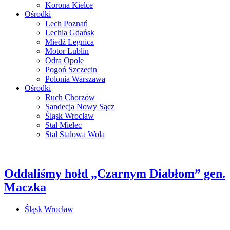
Korona Kielce
Ośrodki
Lech Poznań
Lechia Gdańsk
Miedź Legnica
Motor Lublin
Odra Opole
Pogoń Szczecin
Polonia Warszawa
Ośrodki
Ruch Chorzów
Sandecja Nowy Sącz
Śląsk Wrocław
Stal Mielec
Stal Stalowa Wola
Oddaliśmy hołd „Czarnym Diabłom” gen.
Maczka
Śląsk Wrocław