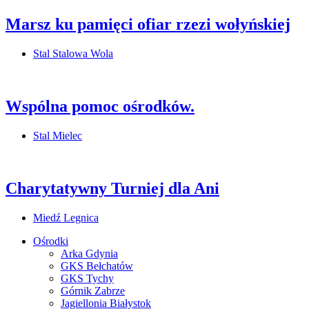
Marsz ku pamięci ofiar rzezi wołyńskiej
Stal Stalowa Wola
Wspólna pomoc ośrodków.
Stal Mielec
Charytatywny Turniej dla Ani
Miedź Legnica
Ośrodki
Arka Gdynia
GKS Bełchatów
GKS Tychy
Górnik Zabrze
Jagiellonia Białystok