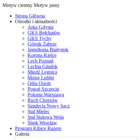
Motyw ciemny
Motyw jasny
Strona Główna
Ośrodki i aktualności
Arka Gdynia
GKS Bełchatów
GKS Tychy
Górnik Zabrze
Jagiellonia Białystok
Korona Kielce
Lech Poznań
Lechia Gdańsk
Miedź Legnica
Motor Lublin
Odra Opole
Pogoń Szczecin
Polonia Warszawa
Ruch Chorzów
Sandecja Nowy Sącz
Stal Mielec
Stal Stalowa Wola
Śląsk Wrocław
Program Kibice Razem
Galeria