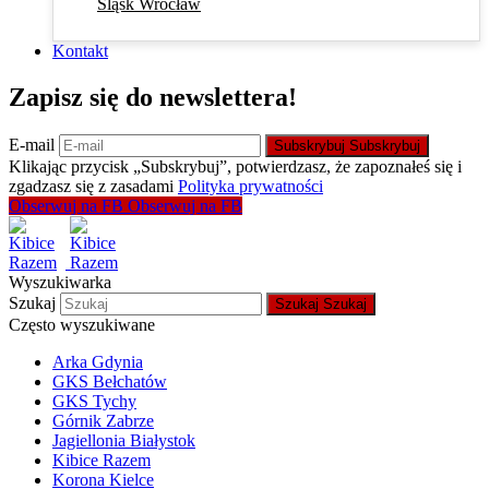
Śląsk Wrocław
Kontakt
Zapisz się do newslettera!
E-mail
Subskrybuj
Subskrybuj
Klikając przycisk „Subskrybuj”, potwierdzasz, że zapoznałeś się i
zgadzasz się z zasadami
Polityka prywatności
Obserwuj na FB
Obserwuj na FB
Wyszukiwarka
Szukaj
Szukaj
Szukaj
Często wyszukiwane
Arka Gdynia
GKS Bełchatów
GKS Tychy
Górnik Zabrze
Jagiellonia Białystok
Kibice Razem
Korona Kielce