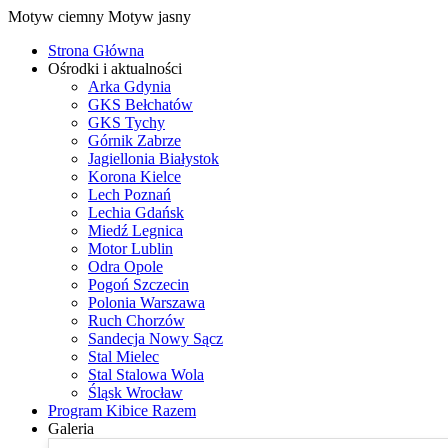
Motyw ciemny
Motyw jasny
Strona Główna
Ośrodki i aktualności
Arka Gdynia
GKS Bełchatów
GKS Tychy
Górnik Zabrze
Jagiellonia Białystok
Korona Kielce
Lech Poznań
Lechia Gdańsk
Miedź Legnica
Motor Lublin
Odra Opole
Pogoń Szczecin
Polonia Warszawa
Ruch Chorzów
Sandecja Nowy Sącz
Stal Mielec
Stal Stalowa Wola
Śląsk Wrocław
Program Kibice Razem
Galeria