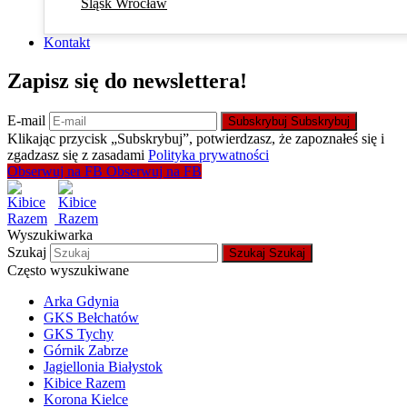
Śląsk Wrocław
Kontakt
Zapisz się do newslettera!
E-mail
Subskrybuj
Subskrybuj
Klikając przycisk „Subskrybuj”, potwierdzasz, że zapoznałeś się i
zgadzasz się z zasadami
Polityka prywatności
Obserwuj na FB
Obserwuj na FB
Wyszukiwarka
Szukaj
Szukaj
Szukaj
Często wyszukiwane
Arka Gdynia
GKS Bełchatów
GKS Tychy
Górnik Zabrze
Jagiellonia Białystok
Kibice Razem
Korona Kielce