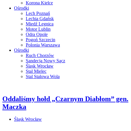
Korona Kielce
Ośrodki
Lech Poznań
Lechia Gdańsk
Miedź Legnica
Motor Lublin
Odra Opole
Pogoń Szczecin
Polonia Warszawa
Ośrodki
Ruch Chorzów
Sandecja Nowy Sącz
Śląsk Wrocław
Stal Mielec
Stal Stalowa Wola
Oddaliśmy hołd „Czarnym Diabłom” gen.
Maczka
Śląsk Wrocław