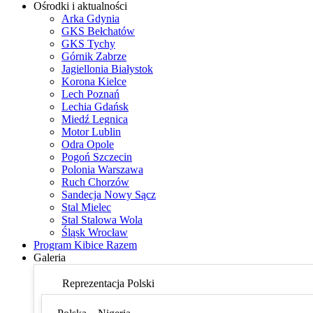
Ośrodki i aktualności
Arka Gdynia
GKS Bełchatów
GKS Tychy
Górnik Zabrze
Jagiellonia Białystok
Korona Kielce
Lech Poznań
Lechia Gdańsk
Miedź Legnica
Motor Lublin
Odra Opole
Pogoń Szczecin
Polonia Warszawa
Ruch Chorzów
Sandecja Nowy Sącz
Stal Mielec
Stal Stalowa Wola
Śląsk Wrocław
Program Kibice Razem
Galeria
Reprezentacja Polski