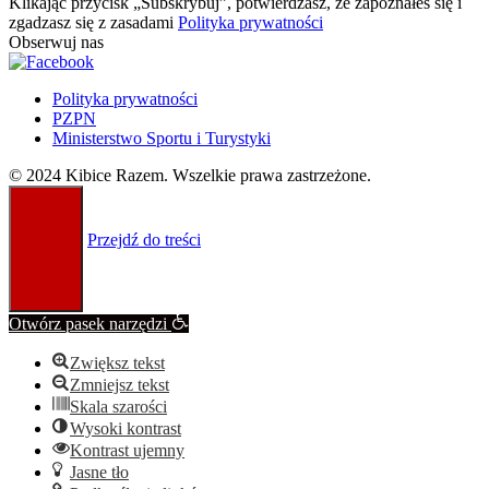
Klikając przycisk „Subskrybuj”, potwierdzasz, że zapoznałeś się i
zgadzasz się z zasadami
Polityka prywatności
Obserwuj nas
Polityka prywatności
PZPN
Ministerstwo Sportu i Turystyki
© 2024 Kibice Razem. Wszelkie prawa zastrzeżone.
Przejdź do treści
Otwórz pasek narzędzi
Zwiększ tekst
Zmniejsz tekst
Skala szarości
Wysoki kontrast
Kontrast ujemny
Jasne tło