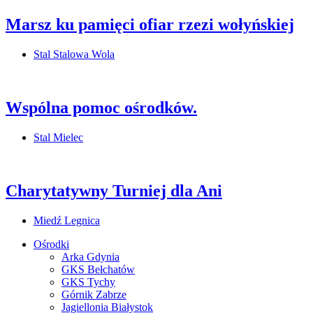
Marsz ku pamięci ofiar rzezi wołyńskiej
Stal Stalowa Wola
Wspólna pomoc ośrodków.
Stal Mielec
Charytatywny Turniej dla Ani
Miedź Legnica
Ośrodki
Arka Gdynia
GKS Bełchatów
GKS Tychy
Górnik Zabrze
Jagiellonia Białystok