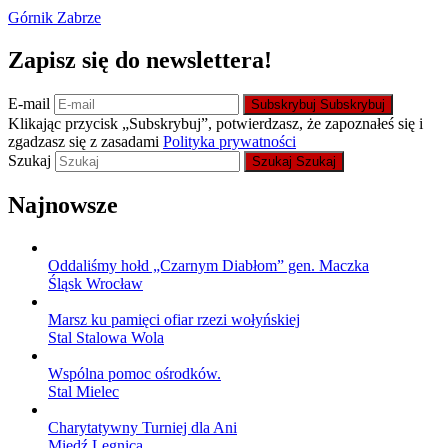
Górnik Zabrze
Zapisz się do newslettera!
E-mail
Subskrybuj
Subskrybuj
Klikając przycisk „Subskrybuj”, potwierdzasz, że zapoznałeś się i
zgadzasz się z zasadami
Polityka prywatności
Szukaj
Szukaj
Szukaj
Najnowsze
Oddaliśmy hołd „Czarnym Diabłom” gen. Maczka
Śląsk Wrocław
Marsz ku pamięci ofiar rzezi wołyńskiej
Stal Stalowa Wola
Wspólna pomoc ośrodków.
Stal Mielec
Charytatywny Turniej dla Ani
Miedź Legnica