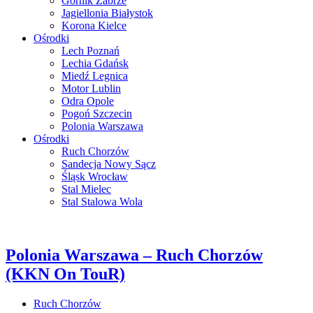
Górnik Zabrze
Jagiellonia Białystok
Korona Kielce
Ośrodki
Lech Poznań
Lechia Gdańsk
Miedź Legnica
Motor Lublin
Odra Opole
Pogoń Szczecin
Polonia Warszawa
Ośrodki
Ruch Chorzów
Sandecja Nowy Sącz
Śląsk Wrocław
Stal Mielec
Stal Stalowa Wola
Polonia Warszawa – Ruch Chorzów
(KKN On TouR)
Ruch Chorzów