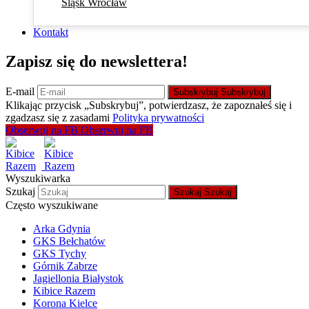
Śląsk Wrocław
Kontakt
Zapisz się do newslettera!
E-mail
Subskrybuj
Subskrybuj
Klikając przycisk „Subskrybuj”, potwierdzasz, że zapoznałeś się i
zgadzasz się z zasadami
Polityka prywatności
Obserwuj na FB
Obserwuj na FB
Wyszukiwarka
Szukaj
Szukaj
Szukaj
Często wyszukiwane
Arka Gdynia
GKS Bełchatów
GKS Tychy
Górnik Zabrze
Jagiellonia Białystok
Kibice Razem
Korona Kielce