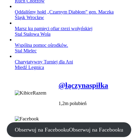
Ruch Chorzów
Oddaliśmy hołd „Czarnym Diabłom” gen. Maczka
Śląsk Wrocław
Marsz ku pamięci ofiar rzezi wołyńskiej
Stal Stalowa Wola
Wspólna pomoc ośrodków.
Stal Mielec
Charytatywny Turniej dla Ani
Miedź Legnica
@łączynaspiłka
1,2m polubień
Obserwuj na Facebooku
Obserwuj na Facebooku