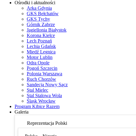
Ośrodki i aktualności
Arka Gdynia
GKS Bełchatów
GKS Tychy
Górnik Zabrze
Jagiellonia Białystok
Korona Kielce
Lech Poznań
Lechia Gdańsk
Miedź Legnica
Motor Lublin
Odra Opole
Pogoń Szczecin
Polonia Warszawa
Ruch Chorzów
Sandecja Nowy Sącz
Stal Mielec
Stal Stalowa Wola
Śląsk Wrocław
Program Kibice Razem
Galeria
Reprezentacja Polski