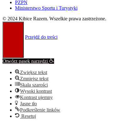
PZPN
Ministerstwo Sportu i Turystyki
© 2024 Kibice Razem. Wszelkie prawa zastrzeżone.
Przejdź do treści
Otwórz pasek narzędzi
Zwiększ tekst
Zmniejsz tekst
Skala szarości
Wysoki kontrast
Kontrast ujemny
Jasne tło
Podkreślenie linków
Resetuj