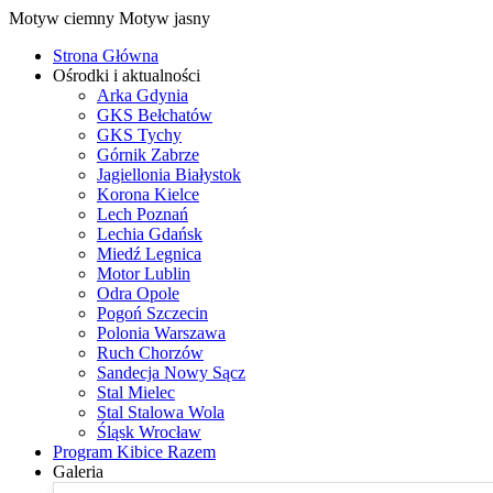
Motyw ciemny
Motyw jasny
Strona Główna
Ośrodki i aktualności
Arka Gdynia
GKS Bełchatów
GKS Tychy
Górnik Zabrze
Jagiellonia Białystok
Korona Kielce
Lech Poznań
Lechia Gdańsk
Miedź Legnica
Motor Lublin
Odra Opole
Pogoń Szczecin
Polonia Warszawa
Ruch Chorzów
Sandecja Nowy Sącz
Stal Mielec
Stal Stalowa Wola
Śląsk Wrocław
Program Kibice Razem
Galeria