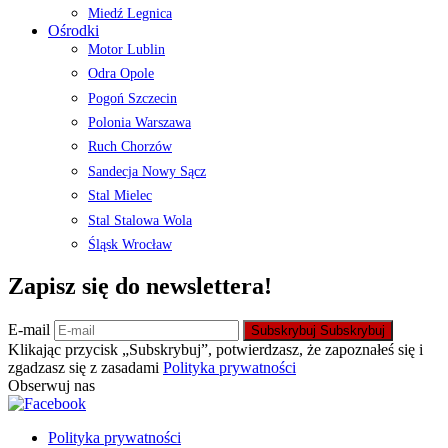
Miedź Legnica
Ośrodki
Motor Lublin
Odra Opole
Pogoń Szczecin
Polonia Warszawa
Ruch Chorzów
Sandecja Nowy Sącz
Stal Mielec
Stal Stalowa Wola
Śląsk Wrocław
Zapisz się do newslettera!
E-mail
Subskrybuj
Subskrybuj
Klikając przycisk „Subskrybuj”, potwierdzasz, że zapoznałeś się i
zgadzasz się z zasadami
Polityka prywatności
Obserwuj nas
Polityka prywatności