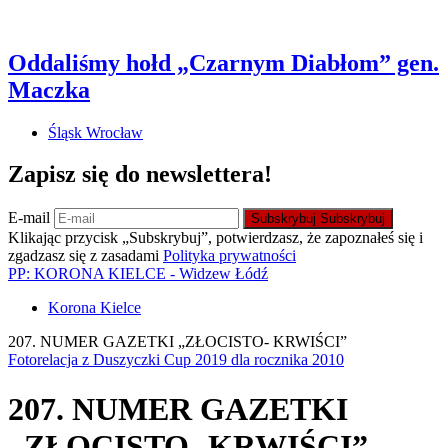
Oddaliśmy hołd „Czarnym Diabłom” gen.
Maczka
Śląsk Wrocław
Zapisz się do newslettera!
E-mail
Subskrybuj
Subskrybuj
Klikając przycisk „Subskrybuj”, potwierdzasz, że zapoznałeś się i
zgadzasz się z zasadami
Polityka prywatności
PP: KORONA KIELCE - Widzew Łódź
Korona Kielce
207. NUMER GAZETKI „ZŁOCISTO- KRWIŚCI”
Fotorelacja z Duszyczki Cup 2019 dla rocznika 2010
207. NUMER GAZETKI
„ZŁOCISTO- KRWIŚCI”