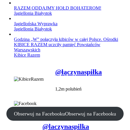
RAZEM ODDAJMY HOŁD BOHATEROM!
Jagiellonia Białystok
Jagiellońska Wyprawka
Jagiellonia Białystok
Godzina „W” połączyła kibiców w całej Polsce. Ośrodki
KIBICE RAZEM uczciły pamięć Powstańców
Warszawskich
Kibice Razem
@łączynaspiłka
1,2m polubień
Obserwuj na Facebooku
Obserwuj na Facebooku
@laczynaspilka