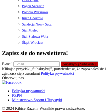
Pogoń Szczecin
Polonia Warszawa
Ruch Chorzów
Sandecja Nowy Sącz
Stal Mielec
Stal Stalowa Wola
Śląsk Wrocław
Zapisz się do newslettera!
E-mail
Subskrybuj
Subskrybuj
Klikając przycisk „Subskrybuj”, potwierdzasz, że zapoznałeś się i
zgadzasz się z zasadami
Polityka prywatności
Obserwuj nas
Polityka prywatności
PZPN
Ministerstwo Sportu i Turystyki
© 2024 Kibice Razem. Wszelkie prawa zastrzeżone.