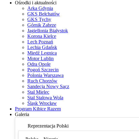
Ośrodki i aktualności
Arka Gdynia
GKS Bełchatów
GKS Tychy
Górnik Zabrze
Jagiellonia Białystok
Korona Kielce
Lech Poznań
Lechia Gdańsk
Miedź Legnica
Motor Lublin
Odra Opole
Pogoń Szczecin
Polonia Warszawa
Ruch Chorzów
Sandecja Nowy Sącz
Stal Mielec
Stal Stalowa Wola
Śląsk Wrocław
Program Kibice Razem
Galeria
Reprezentacja Polski