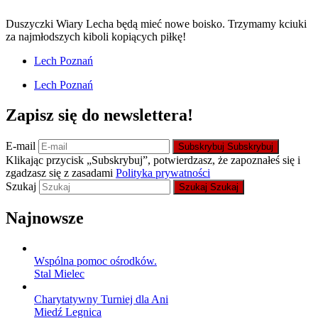
Duszyczki Wiary Lecha będą mieć nowe boisko. Trzymamy kciuki
za najmłodszych kiboli kopiących piłkę!
Lech Poznań
Lech Poznań
Zapisz się do newslettera!
E-mail
Subskrybuj
Subskrybuj
Klikając przycisk „Subskrybuj”, potwierdzasz, że zapoznałeś się i
zgadzasz się z zasadami
Polityka prywatności
Szukaj
Szukaj
Szukaj
Najnowsze
Wspólna pomoc ośrodków.
Stal Mielec
Charytatywny Turniej dla Ani
Miedź Legnica