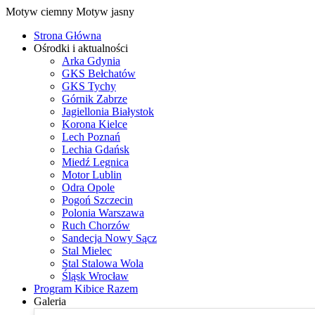
Motyw ciemny
Motyw jasny
Strona Główna
Ośrodki i aktualności
Arka Gdynia
GKS Bełchatów
GKS Tychy
Górnik Zabrze
Jagiellonia Białystok
Korona Kielce
Lech Poznań
Lechia Gdańsk
Miedź Legnica
Motor Lublin
Odra Opole
Pogoń Szczecin
Polonia Warszawa
Ruch Chorzów
Sandecja Nowy Sącz
Stal Mielec
Stal Stalowa Wola
Śląsk Wrocław
Program Kibice Razem
Galeria