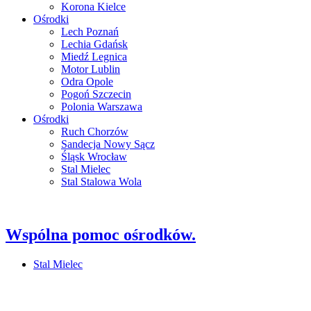
Korona Kielce
Ośrodki
Lech Poznań
Lechia Gdańsk
Miedź Legnica
Motor Lublin
Odra Opole
Pogoń Szczecin
Polonia Warszawa
Ośrodki
Ruch Chorzów
Sandecja Nowy Sącz
Śląsk Wrocław
Stal Mielec
Stal Stalowa Wola
Wspólna pomoc ośrodków.
Stal Mielec