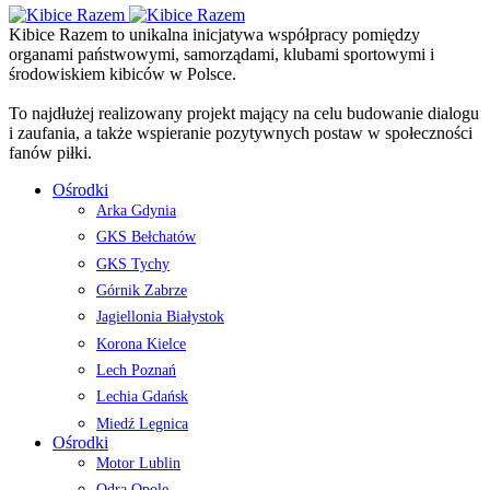
Kibice Razem to unikalna inicjatywa współpracy pomiędzy
organami państwowymi, samorządami, klubami sportowymi i
środowiskiem kibiców w Polsce.
To najdłużej realizowany projekt mający na celu budowanie dialogu
i zaufania, a także wspieranie pozytywnych postaw w społeczności
fanów piłki.
Ośrodki
Arka Gdynia
GKS Bełchatów
GKS Tychy
Górnik Zabrze
Jagiellonia Białystok
Korona Kielce
Lech Poznań
Lechia Gdańsk
Miedź Legnica
Ośrodki
Motor Lublin
Odra Opole