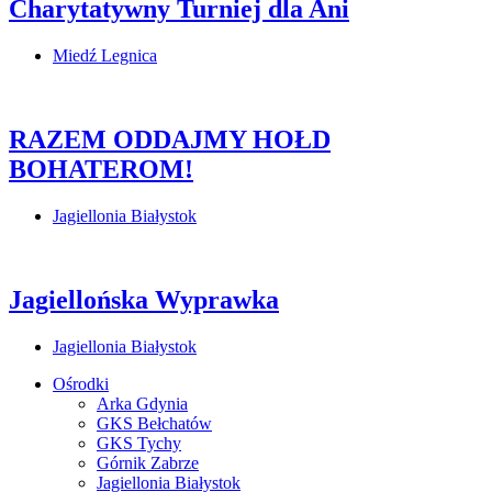
Charytatywny Turniej dla Ani
Miedź Legnica
RAZEM ODDAJMY HOŁD
BOHATEROM!
Jagiellonia Białystok
Jagiellońska Wyprawka
Jagiellonia Białystok
Ośrodki
Arka Gdynia
GKS Bełchatów
GKS Tychy
Górnik Zabrze
Jagiellonia Białystok