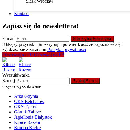
Śląsk Wrocław
Kontakt
Zapisz się do newslettera!
E-mail
Subskrybuj
Subskrybuj
Klikając przycisk „Subskrybuj”, potwierdzasz, że zapoznałeś się i
zgadzasz się z zasadami
Polityka prywatności
Obserwuj na FB
Obserwuj na FB
Wyszukiwarka
Szukaj
Szukaj
Szukaj
Często wyszukiwane
Arka Gdynia
GKS Bełchatów
GKS Tychy
Górnik Zabrze
Jagiellonia Białystok
Kibice Razem
Korona Kielce