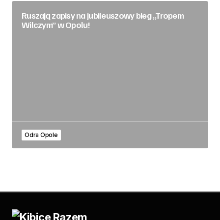
Ruszają zapisy na jubileuszowy bieg „Tropem
Wilczym” w Opolu!
Odra Opole