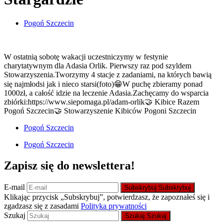
Pogoń Szczecin
W ostatnią sobotę wakacji uczestniczymy w festynie
charytatywnym dla Adasia Orlik. Pierwszy raz pod szyldem
Stowarzyszenia.Tworzymy 4 stacje z zadaniami, na których bawią
się najmłodsi jak i nieco starsi(foto)😁W puchę zbieramy ponad
1000zł, a całość idzie na leczenie Adasia.Zachęcamy do wsparcia
zbiórki:https://www.siepomaga.pl/adam-orlik🤝 Kibice Razem
Pogoń Szczecin🤝 Stowarzyszenie Kibiców Pogoni Szczecin
Pogoń Szczecin
Pogoń Szczecin
Zapisz się do newslettera!
E-mail
Subskrybuj
Subskrybuj
Klikając przycisk „Subskrybuj”, potwierdzasz, że zapoznałeś się i
zgadzasz się z zasadami
Polityka prywatności
Szukaj
Szukaj
Szukaj