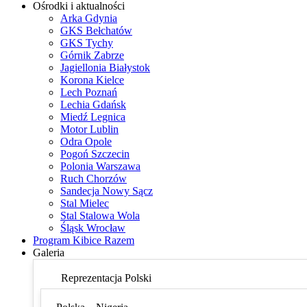
Ośrodki i aktualności
Arka Gdynia
GKS Bełchatów
GKS Tychy
Górnik Zabrze
Jagiellonia Białystok
Korona Kielce
Lech Poznań
Lechia Gdańsk
Miedź Legnica
Motor Lublin
Odra Opole
Pogoń Szczecin
Polonia Warszawa
Ruch Chorzów
Sandecja Nowy Sącz
Stal Mielec
Stal Stalowa Wola
Śląsk Wrocław
Program Kibice Razem
Galeria
Reprezentacja Polski