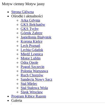
Motyw ciemny
Motyw jasny
Strona Główna
Ośrodki i aktualności
Arka Gdynia
GKS Bełchatów
GKS Tychy
Górnik Zabrze
Jagiellonia Białystok
Korona Kielce
Lech Poznań
Lechia Gdańsk
Miedź Legnica
Motor Lublin
Odra Opole
Pogoń Szczecin
Polonia Warszawa
Ruch Chorzów
Sandecja Nowy Sącz
Stal Mielec
Stal Stalowa Wola
Śląsk Wrocław
Program Kibice Razem
Galeria