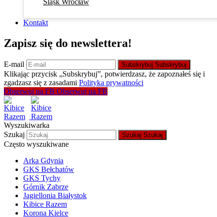
Śląsk Wrocław
Kontakt
Zapisz się do newslettera!
E-mail
Subskrybuj
Subskrybuj
Klikając przycisk „Subskrybuj”, potwierdzasz, że zapoznałeś się i
zgadzasz się z zasadami
Polityka prywatności
Obserwuj na FB
Obserwuj na FB
Wyszukiwarka
Szukaj
Szukaj
Szukaj
Często wyszukiwane
Arka Gdynia
GKS Bełchatów
GKS Tychy
Górnik Zabrze
Jagiellonia Białystok
Kibice Razem
Korona Kielce