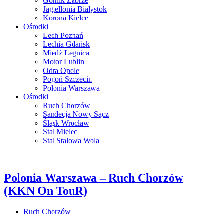
Górnik Zabrze
Jagiellonia Białystok
Korona Kielce
Ośrodki
Lech Poznań
Lechia Gdańsk
Miedź Legnica
Motor Lublin
Odra Opole
Pogoń Szczecin
Polonia Warszawa
Ośrodki
Ruch Chorzów
Sandecja Nowy Sącz
Śląsk Wrocław
Stal Mielec
Stal Stalowa Wola
Polonia Warszawa – Ruch Chorzów
(KKN On TouR)
Ruch Chorzów