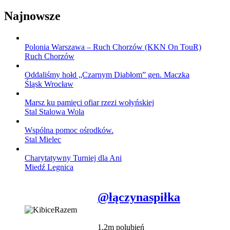
Najnowsze
Polonia Warszawa – Ruch Chorzów (KKN On TouR)
Ruch Chorzów
Oddaliśmy hołd „Czarnym Diabłom” gen. Maczka
Śląsk Wrocław
Marsz ku pamięci ofiar rzezi wołyńskiej
Stal Stalowa Wola
Wspólna pomoc ośrodków.
Stal Mielec
Charytatywny Turniej dla Ani
Miedź Legnica
@łączynaspiłka
1,2m polubień