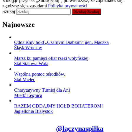
Klikając przycisk „Subskrybuj”, potwierdzasz, że zapoznałeś się i
zgadzasz się z zasadami
Polityka prywatności
Szukaj
Szukaj
Szukaj
Najnowsze
Oddaliśmy hołd „Czarnym Diabłom” gen. Maczka
Śląsk Wrocław
Marsz ku pamięci ofiar rzezi wołyńskiej
Stal Stalowa Wola
Wspólna pomoc ośrodków.
Stal Mielec
Charytatywny Turniej dla Ani
Miedź Legnica
RAZEM ODDAJMY HOŁD BOHATEROM!
Jagiellonia Białystok
@łączynaspiłka