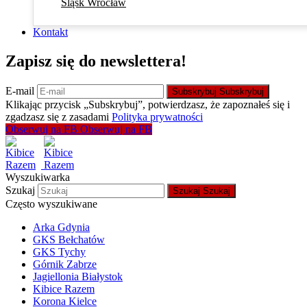
Śląsk Wrocław
Kontakt
Zapisz się do newslettera!
E-mail
Subskrybuj
Subskrybuj
Klikając przycisk „Subskrybuj”, potwierdzasz, że zapoznałeś się i
zgadzasz się z zasadami
Polityka prywatności
Obserwuj na FB
Obserwuj na FB
Wyszukiwarka
Szukaj
Szukaj
Szukaj
Często wyszukiwane
Arka Gdynia
GKS Bełchatów
GKS Tychy
Górnik Zabrze
Jagiellonia Białystok
Kibice Razem
Korona Kielce