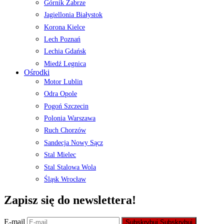
Górnik Zabrze
Jagiellonia Białystok
Korona Kielce
Lech Poznań
Lechia Gdańsk
Miedź Legnica
Ośrodki
Motor Lublin
Odra Opole
Pogoń Szczecin
Polonia Warszawa
Ruch Chorzów
Sandecja Nowy Sącz
Stal Mielec
Stal Stalowa Wola
Śląsk Wrocław
Zapisz się do newslettera!
E-mail
Subskrybuj
Subskrybuj