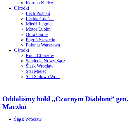
Korona Kielce
Ośrodki
Lech Poznań
Lechia Gdańsk
Miedź Legnica
Motor Lublin
Odra Opole
Pogoń Szczecin
Polonia Warszawa
Ośrodki
Ruch Chorzów
Sandecja Nowy Sącz
Śląsk Wrocław
Stal Mielec
Stal Stalowa Wola
Oddaliśmy hołd „Czarnym Diabłom” gen.
Maczka
Śląsk Wrocław