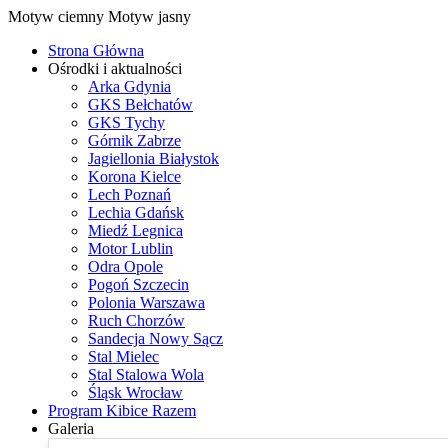
Motyw ciemny
Motyw jasny
Strona Główna
Ośrodki i aktualności
Arka Gdynia
GKS Bełchatów
GKS Tychy
Górnik Zabrze
Jagiellonia Białystok
Korona Kielce
Lech Poznań
Lechia Gdańsk
Miedź Legnica
Motor Lublin
Odra Opole
Pogoń Szczecin
Polonia Warszawa
Ruch Chorzów
Sandecja Nowy Sącz
Stal Mielec
Stal Stalowa Wola
Śląsk Wrocław
Program Kibice Razem
Galeria