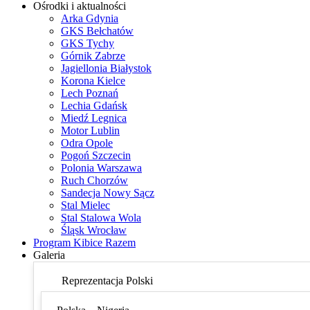
Ośrodki i aktualności
Arka Gdynia
GKS Bełchatów
GKS Tychy
Górnik Zabrze
Jagiellonia Białystok
Korona Kielce
Lech Poznań
Lechia Gdańsk
Miedź Legnica
Motor Lublin
Odra Opole
Pogoń Szczecin
Polonia Warszawa
Ruch Chorzów
Sandecja Nowy Sącz
Stal Mielec
Stal Stalowa Wola
Śląsk Wrocław
Program Kibice Razem
Galeria
Reprezentacja Polski