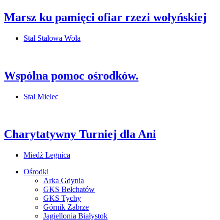
Marsz ku pamięci ofiar rzezi wołyńskiej
Stal Stalowa Wola
Wspólna pomoc ośrodków.
Stal Mielec
Charytatywny Turniej dla Ani
Miedź Legnica
Ośrodki
Arka Gdynia
GKS Bełchatów
GKS Tychy
Górnik Zabrze
Jagiellonia Białystok