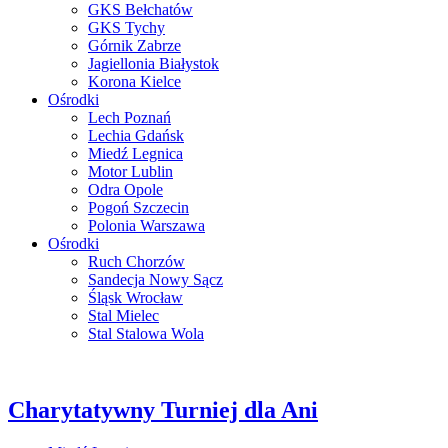
GKS Bełchatów
GKS Tychy
Górnik Zabrze
Jagiellonia Białystok
Korona Kielce
Ośrodki
Lech Poznań
Lechia Gdańsk
Miedź Legnica
Motor Lublin
Odra Opole
Pogoń Szczecin
Polonia Warszawa
Ośrodki
Ruch Chorzów
Sandecja Nowy Sącz
Śląsk Wrocław
Stal Mielec
Stal Stalowa Wola
Charytatywny Turniej dla Ani