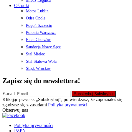
Miedź Legnica
Ośrodki
Motor Lublin
Odra Opole
Pogoń Szczecin
Polonia Warszawa
Ruch Chorzów
Sandecja Nowy Sącz
Stal Mielec
Stal Stalowa Wola
Śląsk Wrocław
Zapisz się do newslettera!
E-mail
Subskrybuj
Subskrybuj
Klikając przycisk „Subskrybuj”, potwierdzasz, że zapoznałeś się i
zgadzasz się z zasadami
Polityka prywatności
Obserwuj nas
Polityka prywatności
PZPN