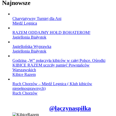
Najnowsze
Charytatywny Turniej dla Ani
Miedź Legnica
RAZEM ODDAJMY HOŁD BOHATEROM!
Jagiellonia Białystok
Jagiellońska Wyprawka
Jagiellonia Białystok
Godzina „W” połączyła kibiców w całej Polsce. Ośrodki
KIBICE RAZEM uczciły pamięć Powstańców
Warszawskich
Kibice Razem
Ruch Chorzów – Miedź Legnica ( Klub kibiców
niepełnosprawnych)
Ruch Chorzów
@łączynaspiłka