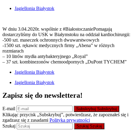
Jagiellonia Białystok
W dniu 3.04.2020r. wspólnie z #BiałostoczaniePomagają
dostarczyliśmy do USK w Białymstoku na oddział kardiochirurgii:
-500 szt. maseczek ochronnych dwuwarstwowych
-1500 szt. rękawic medycznych firmy „Abena” w różnych
rozmiarach
– 10 litrów mydła antybakteryjnego „Royal”
– 37 szt. kombinezonów chemoodpornych „DuPont TYCHEM”
Jagiellonia Białystok
Jagiellonia Białystok
Zapisz się do newslettera!
E-mail
Subskrybuj
Subskrybuj
Klikając przycisk „Subskrybuj”, potwierdzasz, że zapoznałeś się i
zgadzasz się z zasadami
Polityka prywatności
Szukaj
Szukaj
Szukaj