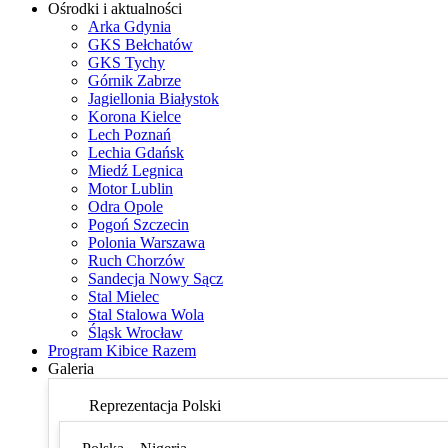
Ośrodki i aktualności
Arka Gdynia
GKS Bełchatów
GKS Tychy
Górnik Zabrze
Jagiellonia Białystok
Korona Kielce
Lech Poznań
Lechia Gdańsk
Miedź Legnica
Motor Lublin
Odra Opole
Pogoń Szczecin
Polonia Warszawa
Ruch Chorzów
Sandecja Nowy Sącz
Stal Mielec
Stal Stalowa Wola
Śląsk Wrocław
Program Kibice Razem
Galeria
Reprezentacja Polski