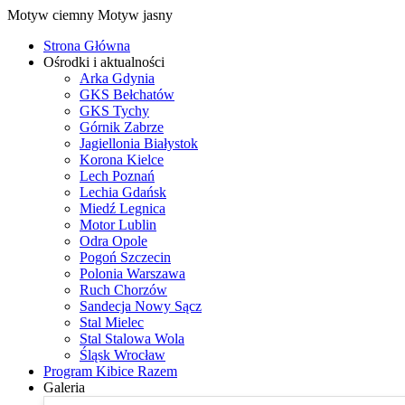
Motyw ciemny
Motyw jasny
Strona Główna
Ośrodki i aktualności
Arka Gdynia
GKS Bełchatów
GKS Tychy
Górnik Zabrze
Jagiellonia Białystok
Korona Kielce
Lech Poznań
Lechia Gdańsk
Miedź Legnica
Motor Lublin
Odra Opole
Pogoń Szczecin
Polonia Warszawa
Ruch Chorzów
Sandecja Nowy Sącz
Stal Mielec
Stal Stalowa Wola
Śląsk Wrocław
Program Kibice Razem
Galeria