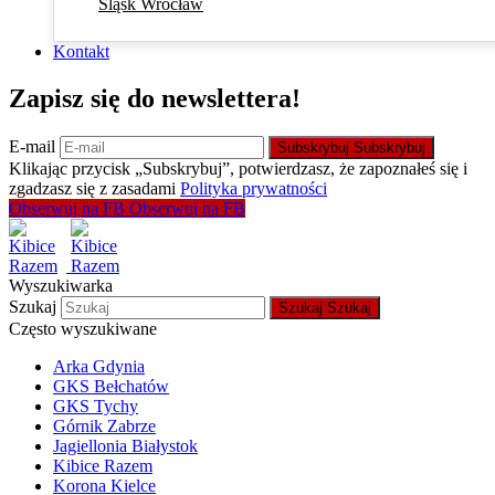
Śląsk Wrocław
Kontakt
Zapisz się do newslettera!
E-mail
Subskrybuj
Subskrybuj
Klikając przycisk „Subskrybuj”, potwierdzasz, że zapoznałeś się i
zgadzasz się z zasadami
Polityka prywatności
Obserwuj na FB
Obserwuj na FB
Wyszukiwarka
Szukaj
Szukaj
Szukaj
Często wyszukiwane
Arka Gdynia
GKS Bełchatów
GKS Tychy
Górnik Zabrze
Jagiellonia Białystok
Kibice Razem
Korona Kielce