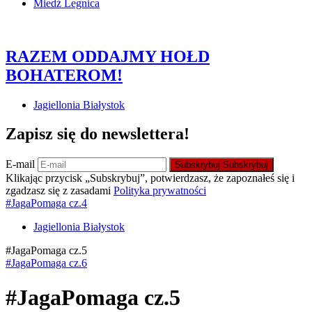
Miedź Legnica
RAZEM ODDAJMY HOŁD
BOHATEROM!
Jagiellonia Białystok
Zapisz się do newslettera!
E-mail
Subskrybuj
Subskrybuj
Klikając przycisk „Subskrybuj”, potwierdzasz, że zapoznałeś się i
zgadzasz się z zasadami
Polityka prywatności
#JagaPomaga cz.4
Jagiellonia Białystok
#JagaPomaga cz.5
#JagaPomaga cz.6
#JagaPomaga cz.5