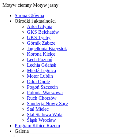
Motyw ciemny
Motyw jasny
Strona Główna
Ośrodki i aktualności
Arka Gdynia
GKS Bełchatów
GKS Tychy
Górnik Zabrze
Jagiellonia Białystok
Korona Kielce
Lech Poznań
Lechia Gdańsk
Miedź Legnica
Motor Lublin
Odra Opole
Pogoń Szczecin
Polonia Warszawa
Ruch Chorzów
Sandecja Nowy Sącz
Stal Mielec
Stal Stalowa Wola
Śląsk Wrocław
Program Kibice Razem
Galeria