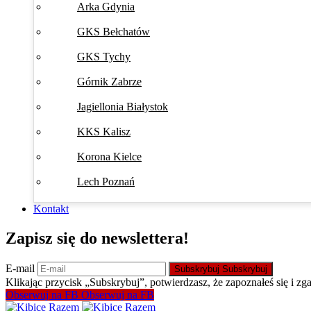
Arka Gdynia
GKS Bełchatów
GKS Tychy
Górnik Zabrze
Jagiellonia Białystok
KKS Kalisz
Korona Kielce
Lech Poznań
Kontakt
Zapisz się do newslettera!
E-mail
Subskrybuj
Subskrybuj
Klikając przycisk „Subskrybuj”, potwierdzasz, że zapoznałeś się i zg
Obserwuj na FB
Obserwuj na FB