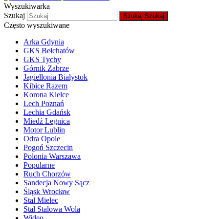
Wyszukiwarka
Szukaj
Szukaj
Szukaj
Często wyszukiwane
Arka Gdynia
GKS Bełchatów
GKS Tychy
Górnik Zabrze
Jagiellonia Białystok
Kibice Razem
Korona Kielce
Lech Poznań
Lechia Gdańsk
Miedź Legnica
Motor Lublin
Odra Opole
Pogoń Szczecin
Polonia Warszawa
Popularne
Ruch Chorzów
Sandecja Nowy Sącz
Śląsk Wrocław
Stal Mielec
Stal Stalowa Wola
Wideo