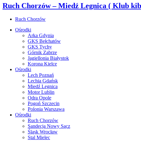
Ruch Chorzów – Miedź Legnica ( Klub ki
Ruch Chorzów
Ośrodki
Arka Gdynia
GKS Bełchatów
GKS Tychy
Górnik Zabrze
Jagiellonia Białystok
Korona Kielce
Ośrodki
Lech Poznań
Lechia Gdańsk
Miedź Legnica
Motor Lublin
Odra Opole
Pogoń Szczecin
Polonia Warszawa
Ośrodki
Ruch Chorzów
Sandecja Nowy Sącz
Śląsk Wrocław
Stal Mielec