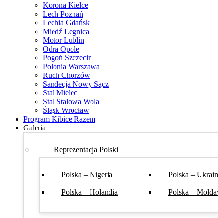
Korona Kielce
Lech Poznań
Lechia Gdańsk
Miedź Legnica
Motor Lublin
Odra Opole
Pogoń Szczecin
Polonia Warszawa
Ruch Chorzów
Sandecja Nowy Sącz
Stal Mielec
Stal Stalowa Wola
Śląsk Wrocław
Program Kibice Razem
Galeria
Reprezentacja Polski
Polska – Nigeria
Polska – Ukrai
Polska – Holandia
Polska – Mołda