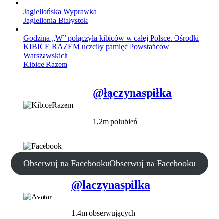
Jagiellońska Wyprawka
Jagiellonia Białystok
Godzina „W” połączyła kibiców w całej Polsce. Ośrodki
KIBICE RAZEM uczciły pamięć Powstańców
Warszawskich
Kibice Razem
@łączynaspiłka
1,2m polubień
Obserwuj na Facebooku
Obserwuj na Facebooku
@laczynaspilka
1.4m obserwujących