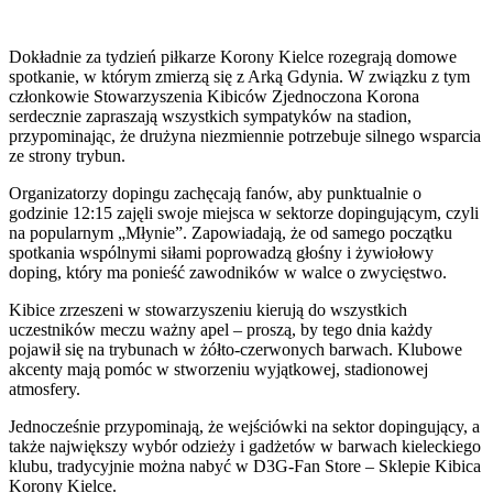
Dokładnie za tydzień piłkarze Korony Kielce rozegrają domowe
spotkanie, w którym zmierzą się z Arką Gdynia. W związku z tym
członkowie Stowarzyszenia Kibiców Zjednoczona Korona
serdecznie zapraszają wszystkich sympatyków na stadion,
przypominając, że drużyna niezmiennie potrzebuje silnego wsparcia
ze strony trybun.
Organizatorzy dopingu zachęcają fanów, aby punktualnie o
godzinie 12:15 zajęli swoje miejsca w sektorze dopingującym, czyli
na popularnym „Młynie”. Zapowiadają, że od samego początku
spotkania wspólnymi siłami poprowadzą głośny i żywiołowy
doping, który ma ponieść zawodników w walce o zwycięstwo.
Kibice zrzeszeni w stowarzyszeniu kierują do wszystkich
uczestników meczu ważny apel – proszą, by tego dnia każdy
pojawił się na trybunach w żółto-czerwonych barwach. Klubowe
akcenty mają pomóc w stworzeniu wyjątkowej, stadionowej
atmosfery.
Jednocześnie przypominają, że wejściówki na sektor dopingujący, a
także największy wybór odzieży i gadżetów w barwach kieleckiego
klubu, tradycyjnie można nabyć w D3G-Fan Store – Sklepie Kibica
Korony Kielce.