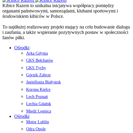
Kibice Razem to unikalna inicjatywa współpracy pomiędzy
organami państwowymi, samorządami, klubami sportowymi i
środowiskiem kibiców w Polsce.
To najdłużej realizowany projekt mający na celu budowanie dialogu
i zaufania, a także wspieranie pozytywnych postaw w społeczności
fanów piłki.
Ośrodki
Arka Gdynia
GKS Bełchatów
GKS Tychy
Górnik Zabrze
Jagiellonia Białystok
Korona Kielce
Lech Poznań
Lechia Gdańsk
Miedź Legnica
Ośrodki
Motor Lublin
Odra Opole