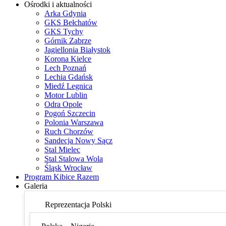
Ośrodki i aktualności
Arka Gdynia
GKS Bełchatów
GKS Tychy
Górnik Zabrze
Jagiellonia Białystok
Korona Kielce
Lech Poznań
Lechia Gdańsk
Miedź Legnica
Motor Lublin
Odra Opole
Pogoń Szczecin
Polonia Warszawa
Ruch Chorzów
Sandecja Nowy Sącz
Stal Mielec
Stal Stalowa Wola
Śląsk Wrocław
Program Kibice Razem
Galeria
Reprezentacja Polski