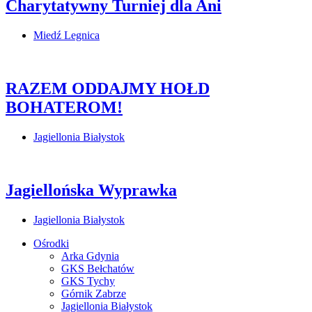
Charytatywny Turniej dla Ani
Miedź Legnica
RAZEM ODDAJMY HOŁD
BOHATEROM!
Jagiellonia Białystok
Jagiellońska Wyprawka
Jagiellonia Białystok
Ośrodki
Arka Gdynia
GKS Bełchatów
GKS Tychy
Górnik Zabrze
Jagiellonia Białystok