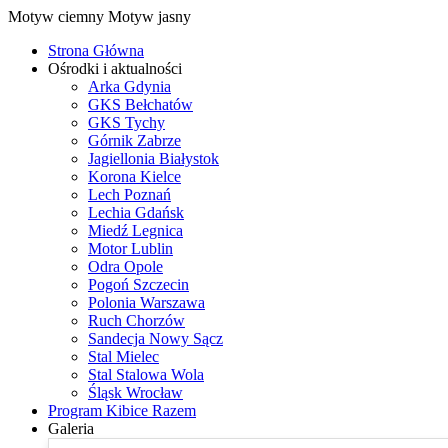
Motyw ciemny
Motyw jasny
Strona Główna
Ośrodki i aktualności
Arka Gdynia
GKS Bełchatów
GKS Tychy
Górnik Zabrze
Jagiellonia Białystok
Korona Kielce
Lech Poznań
Lechia Gdańsk
Miedź Legnica
Motor Lublin
Odra Opole
Pogoń Szczecin
Polonia Warszawa
Ruch Chorzów
Sandecja Nowy Sącz
Stal Mielec
Stal Stalowa Wola
Śląsk Wrocław
Program Kibice Razem
Galeria