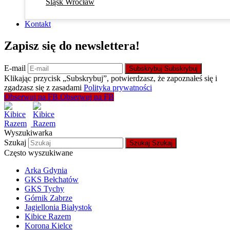
Śląsk Wrocław
Kontakt
Zapisz się do newslettera!
E-mail
Subskrybuj
Subskrybuj
Klikając przycisk „Subskrybuj”, potwierdzasz, że zapoznałeś się i
zgadzasz się z zasadami
Polityka prywatności
Obserwuj na FB
Obserwuj na FB
Wyszukiwarka
Szukaj
Szukaj
Szukaj
Często wyszukiwane
Arka Gdynia
GKS Bełchatów
GKS Tychy
Górnik Zabrze
Jagiellonia Białystok
Kibice Razem
Korona Kielce