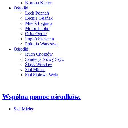
Korona Kielce
Ośrodki
Lech Poznań
Lechia Gdańsk
Miedź Legnica
Motor Lublin
Odra Opole
Pogoń Szczecin
Polonia Warszawa
Ośrodki
Ruch Chorzów
Sandecja Nowy Sącz
Śląsk Wrocław
Stal Mielec
Stal Stalowa Wola
Wspólna pomoc ośrodków.
Stal Mielec