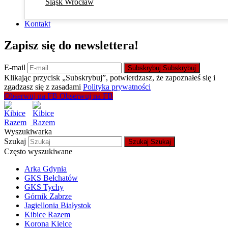
Śląsk Wrocław
Kontakt
Zapisz się do newslettera!
E-mail
Subskrybuj
Subskrybuj
Klikając przycisk „Subskrybuj”, potwierdzasz, że zapoznałeś się i
zgadzasz się z zasadami
Polityka prywatności
Obserwuj na FB
Obserwuj na FB
Wyszukiwarka
Szukaj
Szukaj
Szukaj
Często wyszukiwane
Arka Gdynia
GKS Bełchatów
GKS Tychy
Górnik Zabrze
Jagiellonia Białystok
Kibice Razem
Korona Kielce