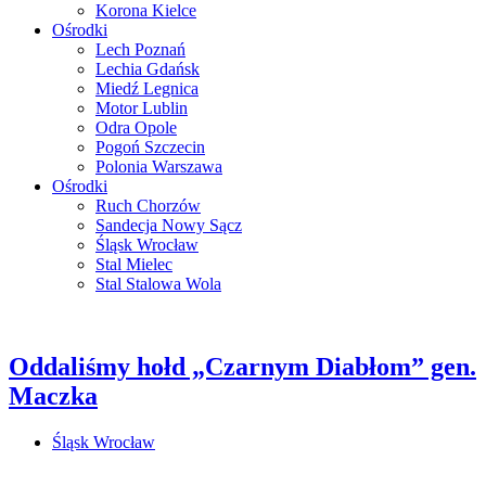
Korona Kielce
Ośrodki
Lech Poznań
Lechia Gdańsk
Miedź Legnica
Motor Lublin
Odra Opole
Pogoń Szczecin
Polonia Warszawa
Ośrodki
Ruch Chorzów
Sandecja Nowy Sącz
Śląsk Wrocław
Stal Mielec
Stal Stalowa Wola
Oddaliśmy hołd „Czarnym Diabłom” gen.
Maczka
Śląsk Wrocław