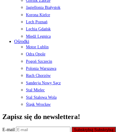
Górnik Zabrze
Jagiellonia Białystok
Korona Kielce
Lech Poznań
Lechia Gdańsk
Miedź Legnica
Ośrodki
Motor Lublin
Odra Opole
Pogoń Szczecin
Polonia Warszawa
Ruch Chorzów
Sandecja Nowy Sącz
Stal Mielec
Stal Stalowa Wola
Śląsk Wrocław
Zapisz się do newslettera!
E-mail
Subskrybuj
Subskrybuj