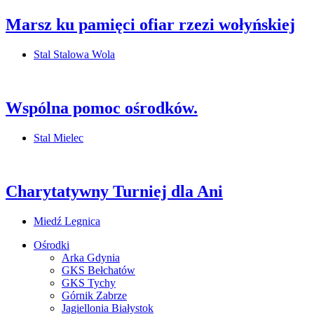
Marsz ku pamięci ofiar rzezi wołyńskiej
Stal Stalowa Wola
Wspólna pomoc ośrodków.
Stal Mielec
Charytatywny Turniej dla Ani
Miedź Legnica
Ośrodki
Arka Gdynia
GKS Bełchatów
GKS Tychy
Górnik Zabrze
Jagiellonia Białystok