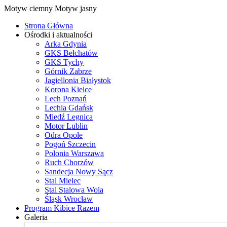
Motyw ciemny
Motyw jasny
Strona Główna
Ośrodki i aktualności
Arka Gdynia
GKS Bełchatów
GKS Tychy
Górnik Zabrze
Jagiellonia Białystok
Korona Kielce
Lech Poznań
Lechia Gdańsk
Miedź Legnica
Motor Lublin
Odra Opole
Pogoń Szczecin
Polonia Warszawa
Ruch Chorzów
Sandecja Nowy Sącz
Stal Mielec
Stal Stalowa Wola
Śląsk Wrocław
Program Kibice Razem
Galeria