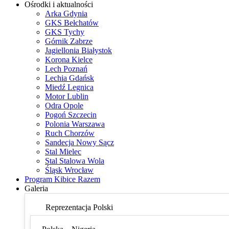
Ośrodki i aktualności
Arka Gdynia
GKS Bełchatów
GKS Tychy
Górnik Zabrze
Jagiellonia Białystok
Korona Kielce
Lech Poznań
Lechia Gdańsk
Miedź Legnica
Motor Lublin
Odra Opole
Pogoń Szczecin
Polonia Warszawa
Ruch Chorzów
Sandecja Nowy Sącz
Stal Mielec
Stal Stalowa Wola
Śląsk Wrocław
Program Kibice Razem
Galeria
Reprezentacja Polski