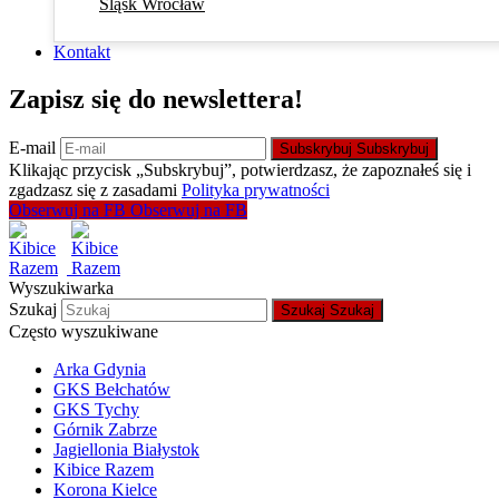
Śląsk Wrocław
Kontakt
Zapisz się do newslettera!
E-mail
Subskrybuj
Subskrybuj
Klikając przycisk „Subskrybuj”, potwierdzasz, że zapoznałeś się i
zgadzasz się z zasadami
Polityka prywatności
Obserwuj na FB
Obserwuj na FB
Wyszukiwarka
Szukaj
Szukaj
Szukaj
Często wyszukiwane
Arka Gdynia
GKS Bełchatów
GKS Tychy
Górnik Zabrze
Jagiellonia Białystok
Kibice Razem
Korona Kielce