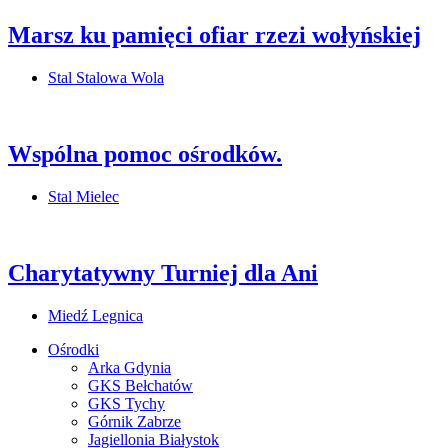
Marsz ku pamięci ofiar rzezi wołyńskiej
Stal Stalowa Wola
Wspólna pomoc ośrodków.
Stal Mielec
Charytatywny Turniej dla Ani
Miedź Legnica
Ośrodki
Arka Gdynia
GKS Bełchatów
GKS Tychy
Górnik Zabrze
Jagiellonia Białystok