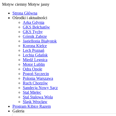
Motyw ciemny
Motyw jasny
Strona Główna
Ośrodki i aktualności
Arka Gdynia
GKS Bełchatów
GKS Tychy
Górnik Zabrze
Jagiellonia Białystok
Korona Kielce
Lech Poznań
Lechia Gdańsk
Miedź Legnica
Motor Lublin
Odra Opole
Pogoń Szczecin
Polonia Warszawa
Ruch Chorzów
Sandecja Nowy Sącz
Stal Mielec
Stal Stalowa Wola
Śląsk Wrocław
Program Kibice Razem
Galeria