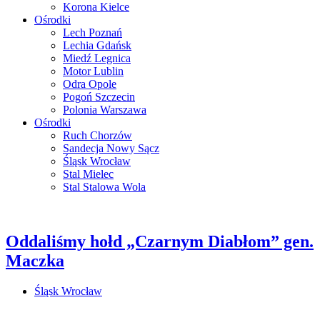
Korona Kielce
Ośrodki
Lech Poznań
Lechia Gdańsk
Miedź Legnica
Motor Lublin
Odra Opole
Pogoń Szczecin
Polonia Warszawa
Ośrodki
Ruch Chorzów
Sandecja Nowy Sącz
Śląsk Wrocław
Stal Mielec
Stal Stalowa Wola
Oddaliśmy hołd „Czarnym Diabłom” gen.
Maczka
Śląsk Wrocław