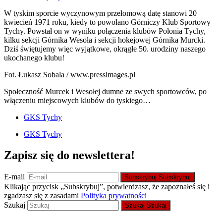
W tyskim sporcie wyczynowym przełomową datę stanowi 20
kwiecień 1971 roku, kiedy to powołano Górniczy Klub Sportowy
Tychy. Powstał on w wyniku połączenia klubów Polonia Tychy,
kilku sekcji Górnika Wesoła i sekcji hokejowej Górnika Murcki.
Dziś świętujemy więc wyjątkowe, okrągłe 50. urodziny naszego
ukochanego klubu!
Fot. Łukasz Sobala / www.pressimages.pl
Społeczność Murcek i Wesołej dumne ze swych sportowców, po
włączeniu miejscowych klubów do tyskiego…
GKS Tychy
GKS Tychy
Zapisz się do newslettera!
E-mail
Subskrybuj
Subskrybuj
Klikając przycisk „Subskrybuj”, potwierdzasz, że zapoznałeś się i
zgadzasz się z zasadami
Polityka prywatności
Szukaj
Szukaj
Szukaj