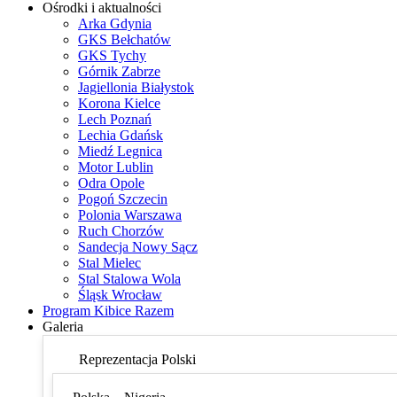
Ośrodki i aktualności
Arka Gdynia
GKS Bełchatów
GKS Tychy
Górnik Zabrze
Jagiellonia Białystok
Korona Kielce
Lech Poznań
Lechia Gdańsk
Miedź Legnica
Motor Lublin
Odra Opole
Pogoń Szczecin
Polonia Warszawa
Ruch Chorzów
Sandecja Nowy Sącz
Stal Mielec
Stal Stalowa Wola
Śląsk Wrocław
Program Kibice Razem
Galeria
Reprezentacja Polski