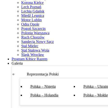
Korona Kielce
Lech Poznań
Lechia Gdańsk
Miedź Legnica
Motor Lublin
Odra Opole
Pogoń Szczecin
Polonia Warszawa
Ruch Chorzów
Sandecja Nowy Sącz
Stal Mielec
Stal Stalowa Wola
Śląsk Wrocław
Program Kibice Razem
Galeria
Reprezentacja Polski
Polska – Nigeria
Polska – Ukrai
Polska – Holandia
Polska – Mołda