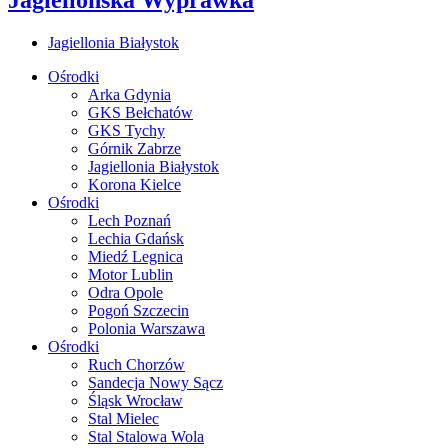
Jagiellonia Białystok
Ośrodki
Arka Gdynia
GKS Bełchatów
GKS Tychy
Górnik Zabrze
Jagiellonia Białystok
Korona Kielce
Ośrodki
Lech Poznań
Lechia Gdańsk
Miedź Legnica
Motor Lublin
Odra Opole
Pogoń Szczecin
Polonia Warszawa
Ośrodki
Ruch Chorzów
Sandecja Nowy Sącz
Śląsk Wrocław
Stal Mielec
Stal Stalowa Wola