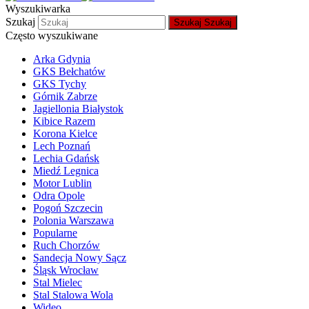
Wyszukiwarka
Szukaj
Szukaj
Szukaj
Często wyszukiwane
Arka Gdynia
GKS Bełchatów
GKS Tychy
Górnik Zabrze
Jagiellonia Białystok
Kibice Razem
Korona Kielce
Lech Poznań
Lechia Gdańsk
Miedź Legnica
Motor Lublin
Odra Opole
Pogoń Szczecin
Polonia Warszawa
Popularne
Ruch Chorzów
Sandecja Nowy Sącz
Śląsk Wrocław
Stal Mielec
Stal Stalowa Wola
Wideo