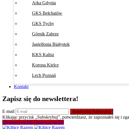
Arka Gdynia
GKS Bełchatów
GKS Tychy
Górnik Zabrze
Jagiellonia Białystok
KKS Kalisz
Korona Kielce
Lech Poznań
Kontakt
Zapisz się do newslettera!
E-mail
Subskrybuj
Subskrybuj
Klikając przycisk „Subskrybuj”, potwierdzasz, że zapoznałeś się i zg
Obserwuj na FB
Obserwuj na FB