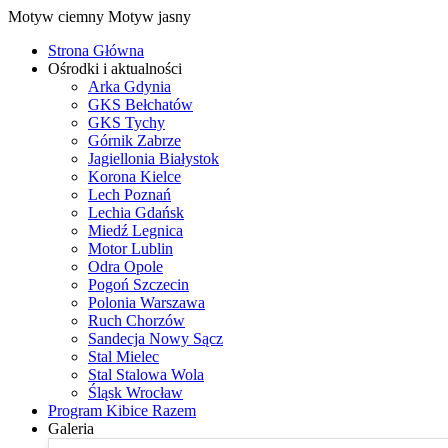
Motyw ciemny
Motyw jasny
Strona Główna
Ośrodki i aktualności
Arka Gdynia
GKS Bełchatów
GKS Tychy
Górnik Zabrze
Jagiellonia Białystok
Korona Kielce
Lech Poznań
Lechia Gdańsk
Miedź Legnica
Motor Lublin
Odra Opole
Pogoń Szczecin
Polonia Warszawa
Ruch Chorzów
Sandecja Nowy Sącz
Stal Mielec
Stal Stalowa Wola
Śląsk Wrocław
Program Kibice Razem
Galeria