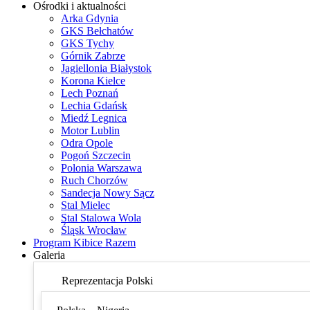
Ośrodki i aktualności
Arka Gdynia
GKS Bełchatów
GKS Tychy
Górnik Zabrze
Jagiellonia Białystok
Korona Kielce
Lech Poznań
Lechia Gdańsk
Miedź Legnica
Motor Lublin
Odra Opole
Pogoń Szczecin
Polonia Warszawa
Ruch Chorzów
Sandecja Nowy Sącz
Stal Mielec
Stal Stalowa Wola
Śląsk Wrocław
Program Kibice Razem
Galeria
Reprezentacja Polski