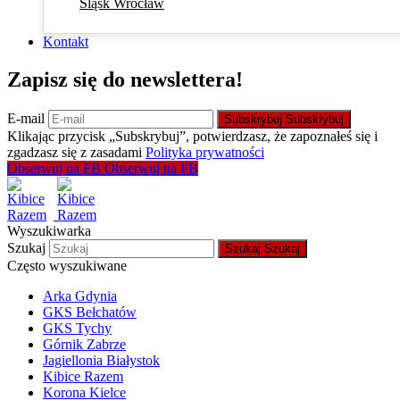
Śląsk Wrocław
Kontakt
Zapisz się do newslettera!
E-mail
Subskrybuj
Subskrybuj
Klikając przycisk „Subskrybuj”, potwierdzasz, że zapoznałeś się i
zgadzasz się z zasadami
Polityka prywatności
Obserwuj na FB
Obserwuj na FB
Wyszukiwarka
Szukaj
Szukaj
Szukaj
Często wyszukiwane
Arka Gdynia
GKS Bełchatów
GKS Tychy
Górnik Zabrze
Jagiellonia Białystok
Kibice Razem
Korona Kielce