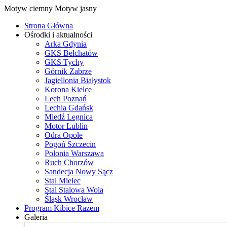
Motyw ciemny
Motyw jasny
Strona Główna
Ośrodki i aktualności
Arka Gdynia
GKS Bełchatów
GKS Tychy
Górnik Zabrze
Jagiellonia Białystok
Korona Kielce
Lech Poznań
Lechia Gdańsk
Miedź Legnica
Motor Lublin
Odra Opole
Pogoń Szczecin
Polonia Warszawa
Ruch Chorzów
Sandecja Nowy Sącz
Stal Mielec
Stal Stalowa Wola
Śląsk Wrocław
Program Kibice Razem
Galeria