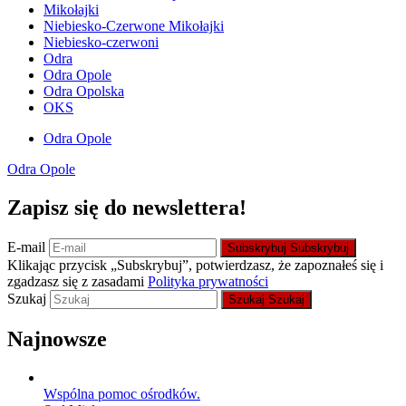
Mikołajki
Niebiesko-Czerwone Mikołajki
Niebiesko-czerwoni
Odra
Odra Opole
Odra Opolska
OKS
Odra Opole
Odra Opole
Zapisz się do newslettera!
E-mail
Subskrybuj
Subskrybuj
Klikając przycisk „Subskrybuj”, potwierdzasz, że zapoznałeś się i
zgadzasz się z zasadami
Polityka prywatności
Szukaj
Szukaj
Szukaj
Najnowsze
Wspólna pomoc ośrodków.