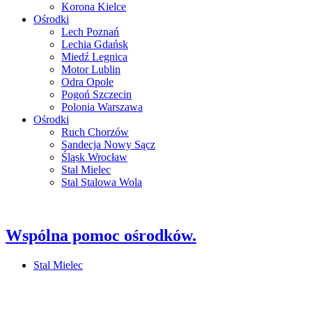
Korona Kielce
Ośrodki
Lech Poznań
Lechia Gdańsk
Miedź Legnica
Motor Lublin
Odra Opole
Pogoń Szczecin
Polonia Warszawa
Ośrodki
Ruch Chorzów
Sandecja Nowy Sącz
Śląsk Wrocław
Stal Mielec
Stal Stalowa Wola
Wspólna pomoc ośrodków.
Stal Mielec