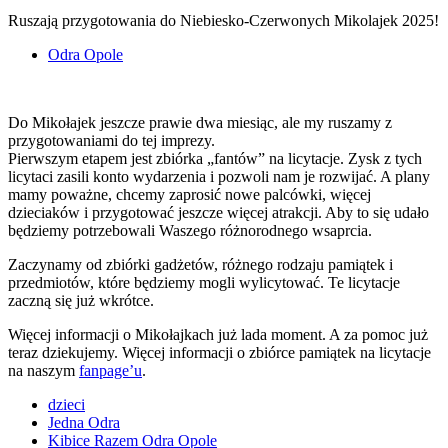
Ruszają przygotowania do Niebiesko-Czerwonych Mikolajek 2025!
Odra Opole
Do Mikołajek jeszcze prawie dwa miesiąc, ale my ruszamy z
przygotowaniami do tej imprezy.
Pierwszym etapem jest zbiórka „fantów” na licytacje. Zysk z tych
licytaci zasili konto wydarzenia i pozwoli nam je rozwijać. A plany
mamy poważne, chcemy zaprosić nowe palcówki, więcej
dzieciaków i przygotować jeszcze więcej atrakcji. Aby to się udało
będziemy potrzebowali Waszego różnorodnego wsaprcia.
Zaczynamy od zbiórki gadżetów, różnego rodzaju pamiątek i
przedmiotów, które będziemy mogli wylicytować. Te licytacje
zaczną się już wkrótce.
Więcej informacji o Mikołajkach już lada moment. A za pomoc już
teraz dziekujemy. Więcej informacji o zbiórce pamiątek na licytacje
na naszym
fanpage’u
.
dzieci
Jedna Odra
Kibice Razem Odra Opole