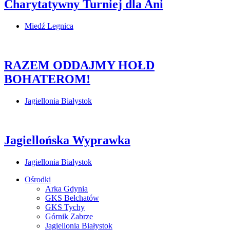
Charytatywny Turniej dla Ani
Miedź Legnica
RAZEM ODDAJMY HOŁD
BOHATEROM!
Jagiellonia Białystok
Jagiellońska Wyprawka
Jagiellonia Białystok
Ośrodki
Arka Gdynia
GKS Bełchatów
GKS Tychy
Górnik Zabrze
Jagiellonia Białystok