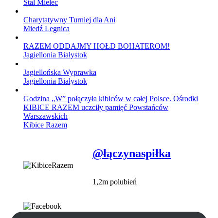
Stal Mielec
Charytatywny Turniej dla Ani
Miedź Legnica
RAZEM ODDAJMY HOŁD BOHATEROM!
Jagiellonia Białystok
Jagiellońska Wyprawka
Jagiellonia Białystok
Godzina „W” połączyła kibiców w całej Polsce. Ośrodki
KIBICE RAZEM uczciły pamięć Powstańców
Warszawskich
Kibice Razem
@łączynaspiłka
1,2m polubień