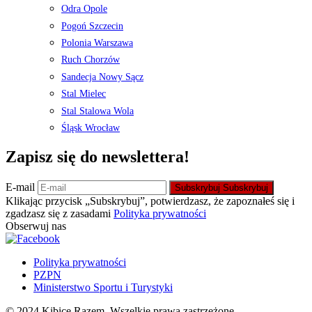
Odra Opole
Pogoń Szczecin
Polonia Warszawa
Ruch Chorzów
Sandecja Nowy Sącz
Stal Mielec
Stal Stalowa Wola
Śląsk Wrocław
Zapisz się do newslettera!
E-mail
Subskrybuj
Subskrybuj
Klikając przycisk „Subskrybuj”, potwierdzasz, że zapoznałeś się i
zgadzasz się z zasadami
Polityka prywatności
Obserwuj nas
Polityka prywatności
PZPN
Ministerstwo Sportu i Turystyki
© 2024 Kibice Razem. Wszelkie prawa zastrzeżone.