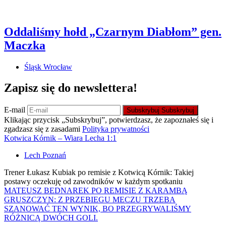
Oddaliśmy hołd „Czarnym Diabłom” gen.
Maczka
Śląsk Wrocław
Zapisz się do newslettera!
E-mail
Subskrybuj
Subskrybuj
Klikając przycisk „Subskrybuj”, potwierdzasz, że zapoznałeś się i
zgadzasz się z zasadami
Polityka prywatności
Kotwica Kórnik – Wiara Lecha 1:1
Lech Poznań
Trener Łukasz Kubiak po remisie z Kotwicą Kórnik: Takiej
postawy oczekuję od zawodników w każdym spotkaniu
MATEUSZ BEDNAREK PO REMISIE Z KARAMBĄ
GRUSZCZYN: Z PRZEBIEGU MECZU TRZEBA
SZANOWAĆ TEN WYNIK, BO PRZEGRYWALIŚMY
RÓŻNICĄ DWÓCH GOLI.