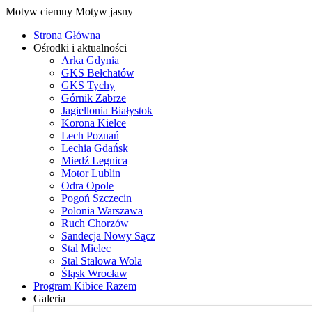
Motyw ciemny
Motyw jasny
Strona Główna
Ośrodki i aktualności
Arka Gdynia
GKS Bełchatów
GKS Tychy
Górnik Zabrze
Jagiellonia Białystok
Korona Kielce
Lech Poznań
Lechia Gdańsk
Miedź Legnica
Motor Lublin
Odra Opole
Pogoń Szczecin
Polonia Warszawa
Ruch Chorzów
Sandecja Nowy Sącz
Stal Mielec
Stal Stalowa Wola
Śląsk Wrocław
Program Kibice Razem
Galeria