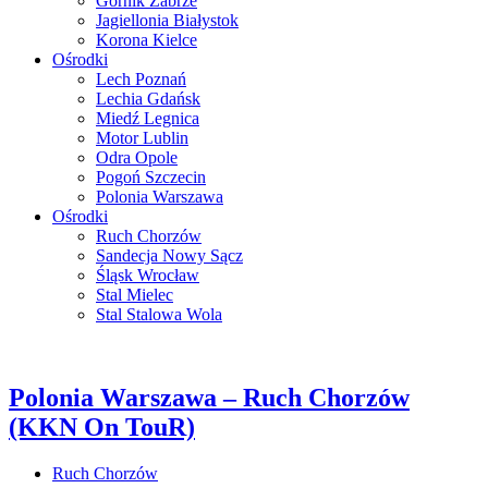
Górnik Zabrze
Jagiellonia Białystok
Korona Kielce
Ośrodki
Lech Poznań
Lechia Gdańsk
Miedź Legnica
Motor Lublin
Odra Opole
Pogoń Szczecin
Polonia Warszawa
Ośrodki
Ruch Chorzów
Sandecja Nowy Sącz
Śląsk Wrocław
Stal Mielec
Stal Stalowa Wola
Polonia Warszawa – Ruch Chorzów
(KKN On TouR)
Ruch Chorzów