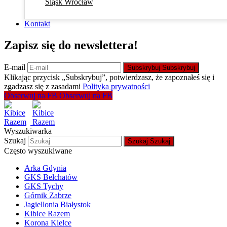
Śląsk Wrocław
Kontakt
Zapisz się do newslettera!
E-mail
Subskrybuj
Subskrybuj
Klikając przycisk „Subskrybuj”, potwierdzasz, że zapoznałeś się i
zgadzasz się z zasadami
Polityka prywatności
Obserwuj na FB
Obserwuj na FB
Wyszukiwarka
Szukaj
Szukaj
Szukaj
Często wyszukiwane
Arka Gdynia
GKS Bełchatów
GKS Tychy
Górnik Zabrze
Jagiellonia Białystok
Kibice Razem
Korona Kielce