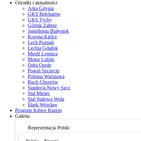
Ośrodki i aktualności
Arka Gdynia
GKS Bełchatów
GKS Tychy
Górnik Zabrze
Jagiellonia Białystok
Korona Kielce
Lech Poznań
Lechia Gdańsk
Miedź Legnica
Motor Lublin
Odra Opole
Pogoń Szczecin
Polonia Warszawa
Ruch Chorzów
Sandecja Nowy Sącz
Stal Mielec
Stal Stalowa Wola
Śląsk Wrocław
Program Kibice Razem
Galeria
Reprezentacja Polski