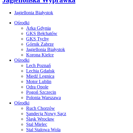
Jagiellonia Białystok
Ośrodki
Arka Gdynia
GKS Bełchatów
GKS Tychy
Górnik Zabrze
Jagiellonia Białystok
Korona Kielce
Ośrodki
Lech Poznań
Lechia Gdańsk
Miedź Legnica
Motor Lublin
Odra Opole
Pogoń Szczecin
Polonia Warszawa
Ośrodki
Ruch Chorzów
Sandecja Nowy Sącz
Śląsk Wrocław
Stal Mielec
Stal Stalowa Wola