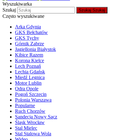
Wyszukiwarka
Szukaj
Szukaj
Szukaj
Często wyszukiwane
Arka Gdynia
GKS Bełchatów
GKS Tychy
Górnik Zabrze
Jagiellonia Białystok
Kibice Razem
Korona Kielce
Lech Poznań
Lechia Gdańsk
Miedź Legnica
Motor Lublin
Odra Opole
Pogoń Szczecin
Polonia Warszawa
Popularne
Ruch Chorzów
Sandecja Nowy Sącz
Śląsk Wrocław
Stal Mielec
Stal Stalowa Wola
Wideo