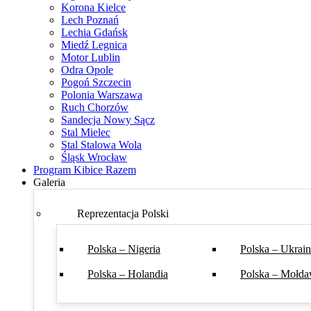
Korona Kielce
Lech Poznań
Lechia Gdańsk
Miedź Legnica
Motor Lublin
Odra Opole
Pogoń Szczecin
Polonia Warszawa
Ruch Chorzów
Sandecja Nowy Sącz
Stal Mielec
Stal Stalowa Wola
Śląsk Wrocław
Program Kibice Razem
Galeria
Reprezentacja Polski
Polska – Nigeria
Polska – Ukrai
Polska – Holandia
Polska – Mołda