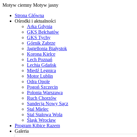
Motyw ciemny
Motyw jasny
Strona Główna
Ośrodki i aktualności
Arka Gdynia
GKS Bełchatów
GKS Tychy
Górnik Zabrze
Jagiellonia Białystok
Korona Kielce
Lech Poznań
Lechia Gdańsk
Miedź Legnica
Motor Lublin
Odra Opole
Pogoń Szczecin
Polonia Warszawa
Ruch Chorzów
Sandecja Nowy Sącz
Stal Mielec
Stal Stalowa Wola
Śląsk Wrocław
Program Kibice Razem
Galeria