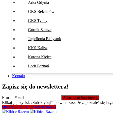
Arka Gdynia
GKS Bełchatów
GKS Tychy
Górnik Zabrze
Jagiellonia Białystok
KKS Kalisz
Korona Kielce
Lech Poznań
Kontakt
Zapisz się do newslettera!
E-mail
Subskrybuj
Subskrybuj
Klikając przycisk „Subskrybuj”, potwierdzasz, że zapoznałeś się i zg
Obserwuj na FB
Obserwuj na FB