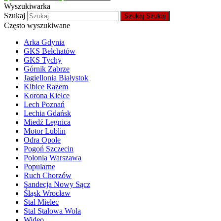
Wyszukiwarka
Szukaj
Szukaj
Szukaj
Często wyszukiwane
Arka Gdynia
GKS Bełchatów
GKS Tychy
Górnik Zabrze
Jagiellonia Białystok
Kibice Razem
Korona Kielce
Lech Poznań
Lechia Gdańsk
Miedź Legnica
Motor Lublin
Odra Opole
Pogoń Szczecin
Polonia Warszawa
Popularne
Ruch Chorzów
Sandecja Nowy Sącz
Śląsk Wrocław
Stal Mielec
Stal Stalowa Wola
Wideo