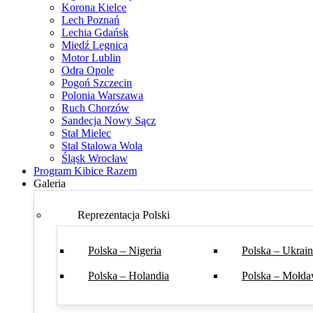
Korona Kielce
Lech Poznań
Lechia Gdańsk
Miedź Legnica
Motor Lublin
Odra Opole
Pogoń Szczecin
Polonia Warszawa
Ruch Chorzów
Sandecja Nowy Sącz
Stal Mielec
Stal Stalowa Wola
Śląsk Wrocław
Program Kibice Razem
Galeria
Reprezentacja Polski
Polska – Nigeria
Polska – Ukrai
Polska – Holandia
Polska – Mołda