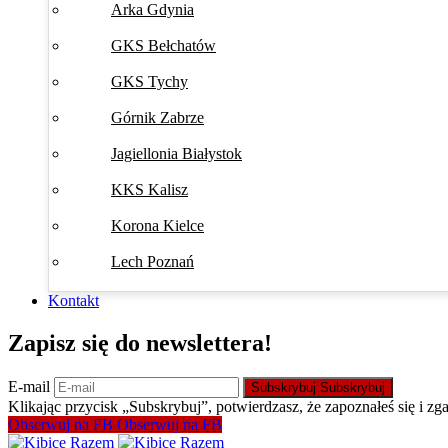
Arka Gdynia
GKS Bełchatów
GKS Tychy
Górnik Zabrze
Jagiellonia Białystok
KKS Kalisz
Korona Kielce
Lech Poznań
Kontakt
Zapisz się do newslettera!
E-mail
Subskrybuj
Subskrybuj
Klikając przycisk „Subskrybuj”, potwierdzasz, że zapoznałeś się i zg
Obserwuj na FB
Obserwuj na FB