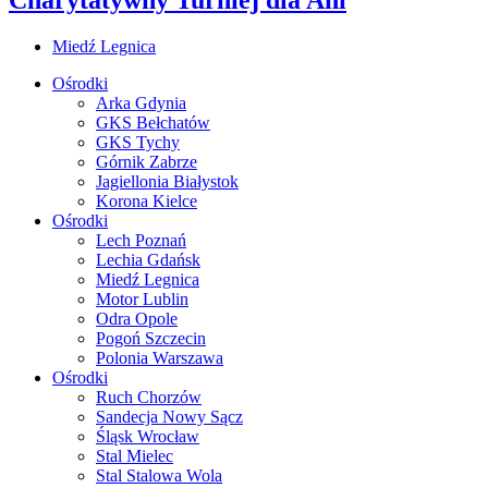
Miedź Legnica
Ośrodki
Arka Gdynia
GKS Bełchatów
GKS Tychy
Górnik Zabrze
Jagiellonia Białystok
Korona Kielce
Ośrodki
Lech Poznań
Lechia Gdańsk
Miedź Legnica
Motor Lublin
Odra Opole
Pogoń Szczecin
Polonia Warszawa
Ośrodki
Ruch Chorzów
Sandecja Nowy Sącz
Śląsk Wrocław
Stal Mielec
Stal Stalowa Wola