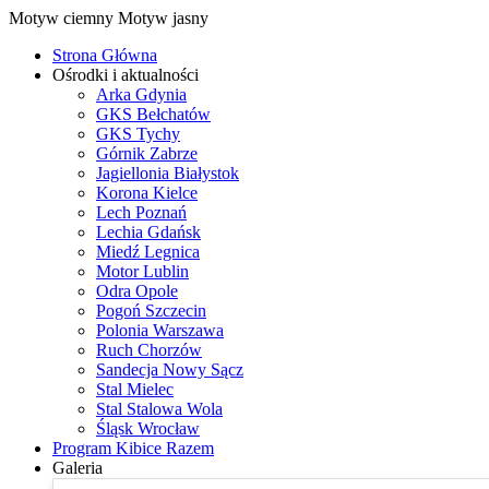
Motyw ciemny
Motyw jasny
Strona Główna
Ośrodki i aktualności
Arka Gdynia
GKS Bełchatów
GKS Tychy
Górnik Zabrze
Jagiellonia Białystok
Korona Kielce
Lech Poznań
Lechia Gdańsk
Miedź Legnica
Motor Lublin
Odra Opole
Pogoń Szczecin
Polonia Warszawa
Ruch Chorzów
Sandecja Nowy Sącz
Stal Mielec
Stal Stalowa Wola
Śląsk Wrocław
Program Kibice Razem
Galeria