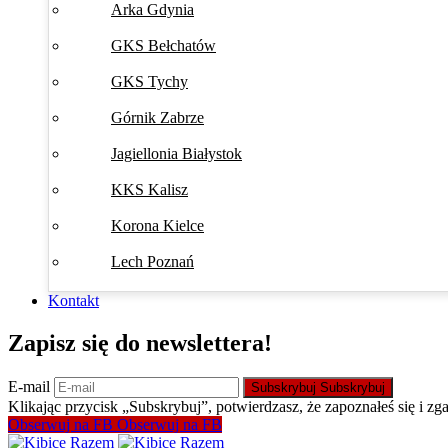
Arka Gdynia
GKS Bełchatów
GKS Tychy
Górnik Zabrze
Jagiellonia Białystok
KKS Kalisz
Korona Kielce
Lech Poznań
Kontakt
Zapisz się do newslettera!
E-mail
Subskrybuj
Subskrybuj
Klikając przycisk „Subskrybuj”, potwierdzasz, że zapoznałeś się i zg
Obserwuj na FB
Obserwuj na FB