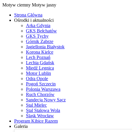
Motyw ciemny
Motyw jasny
Strona Główna
Ośrodki i aktualności
Arka Gdynia
GKS Bełchatów
GKS Tychy
Górnik Zabrze
Jagiellonia Białystok
Korona Kielce
Lech Poznań
Lechia Gdańsk
Miedź Legnica
Motor Lublin
Odra Opole
Pogoń Szczecin
Polonia Warszawa
Ruch Chorzów
Sandecja Nowy Sącz
Stal Mielec
Stal Stalowa Wola
Śląsk Wrocław
Program Kibice Razem
Galeria