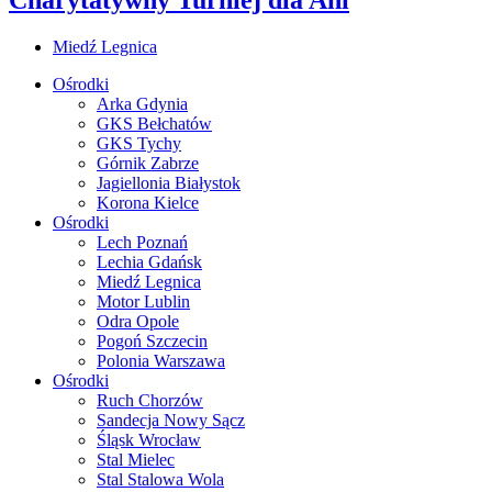
Miedź Legnica
Ośrodki
Arka Gdynia
GKS Bełchatów
GKS Tychy
Górnik Zabrze
Jagiellonia Białystok
Korona Kielce
Ośrodki
Lech Poznań
Lechia Gdańsk
Miedź Legnica
Motor Lublin
Odra Opole
Pogoń Szczecin
Polonia Warszawa
Ośrodki
Ruch Chorzów
Sandecja Nowy Sącz
Śląsk Wrocław
Stal Mielec
Stal Stalowa Wola