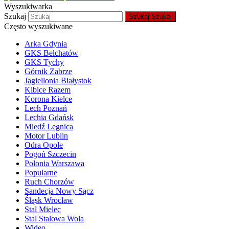
Wyszukiwarka
Szukaj
Szukaj
Szukaj
Często wyszukiwane
Arka Gdynia
GKS Bełchatów
GKS Tychy
Górnik Zabrze
Jagiellonia Białystok
Kibice Razem
Korona Kielce
Lech Poznań
Lechia Gdańsk
Miedź Legnica
Motor Lublin
Odra Opole
Pogoń Szczecin
Polonia Warszawa
Popularne
Ruch Chorzów
Sandecja Nowy Sącz
Śląsk Wrocław
Stal Mielec
Stal Stalowa Wola
Wideo