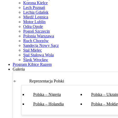
Korona Kielce
Lech Poznań
Lechia Gdańsk
Miedź Legnica
Motor Lublin
Odra Opole
Pogoń Szczecin
Polonia Warszawa
Ruch Chorzów
Sandecja Nowy Sącz
Stal Mielec
Stal Stalowa Wola
Śląsk Wrocław
Program Kibice Razem
Galeria
Reprezentacja Polski
Polska – Nigeria
Polska – Ukrai
Polska – Holandia
Polska – Mołda