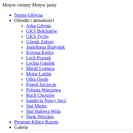
Motyw ciemny
Motyw jasny
Strona Główna
Ośrodki i aktualności
Arka Gdynia
GKS Bełchatów
GKS Tychy
Górnik Zabrze
Jagiellonia Białystok
Korona Kielce
Lech Poznań
Lechia Gdańsk
Miedź Legnica
Motor Lublin
Odra Opole
Pogoń Szczecin
Polonia Warszawa
Ruch Chorzów
Sandecja Nowy Sącz
Stal Mielec
Stal Stalowa Wola
Śląsk Wrocław
Program Kibice Razem
Galeria