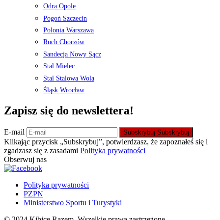
Odra Opole
Pogoń Szczecin
Polonia Warszawa
Ruch Chorzów
Sandecja Nowy Sącz
Stal Mielec
Stal Stalowa Wola
Śląsk Wrocław
Zapisz się do newslettera!
E-mail
Subskrybuj
Subskrybuj
Klikając przycisk „Subskrybuj”, potwierdzasz, że zapoznałeś się i
zgadzasz się z zasadami
Polityka prywatności
Obserwuj nas
Polityka prywatności
PZPN
Ministerstwo Sportu i Turystyki
© 2024 Kibice Razem. Wszelkie prawa zastrzeżone.