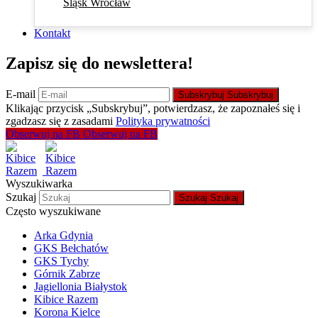
Śląsk Wrocław
Kontakt
Zapisz się do newslettera!
E-mail
Subskrybuj
Subskrybuj
Klikając przycisk „Subskrybuj”, potwierdzasz, że zapoznałeś się i
zgadzasz się z zasadami
Polityka prywatności
Obserwuj na FB
Obserwuj na FB
Wyszukiwarka
Szukaj
Szukaj
Szukaj
Często wyszukiwane
Arka Gdynia
GKS Bełchatów
GKS Tychy
Górnik Zabrze
Jagiellonia Białystok
Kibice Razem
Korona Kielce