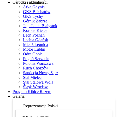
Ośrodki i aktualności
Arka Gdynia
GKS Bełchatów
GKS Tychy
Górnik Zabrze
Jagiellonia Białystok
Korona Kielce
Lech Poznań
Lechia Gdańsk
Miedź Legnica
Motor Lublin
Odra Opole
Pogoń Szczecin
Polonia Warszawa
Ruch Chorzów
Sandecja Nowy Sącz
Stal Mielec
Stal Stalowa Wola
Śląsk Wrocław
Program Kibice Razem
Galeria
Reprezentacja Polski