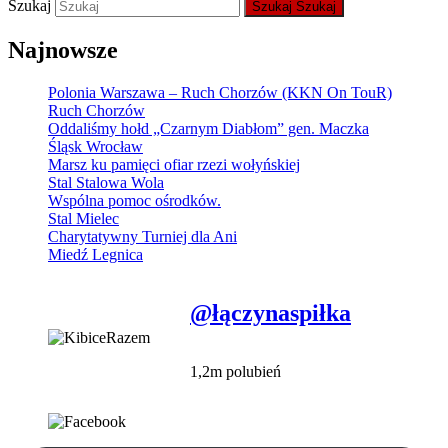
Szukaj
Szukaj
Szukaj
Najnowsze
Polonia Warszawa – Ruch Chorzów (KKN On TouR)
Ruch Chorzów
Oddaliśmy hołd „Czarnym Diabłom” gen. Maczka
Śląsk Wrocław
Marsz ku pamięci ofiar rzezi wołyńskiej
Stal Stalowa Wola
Wspólna pomoc ośrodków.
Stal Mielec
Charytatywny Turniej dla Ani
Miedź Legnica
@łączynaspiłka
1,2m polubień