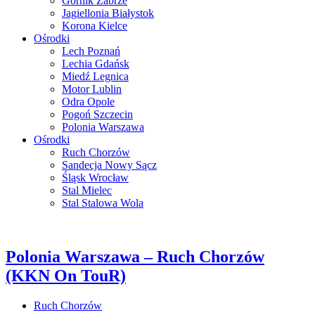
Górnik Zabrze
Jagiellonia Białystok
Korona Kielce
Ośrodki
Lech Poznań
Lechia Gdańsk
Miedź Legnica
Motor Lublin
Odra Opole
Pogoń Szczecin
Polonia Warszawa
Ośrodki
Ruch Chorzów
Sandecja Nowy Sącz
Śląsk Wrocław
Stal Mielec
Stal Stalowa Wola
Polonia Warszawa – Ruch Chorzów
(KKN On TouR)
Ruch Chorzów