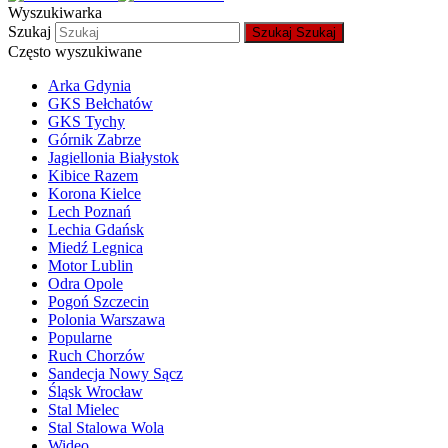
Wyszukiwarka
Szukaj
Szukaj
Szukaj
Często wyszukiwane
Arka Gdynia
GKS Bełchatów
GKS Tychy
Górnik Zabrze
Jagiellonia Białystok
Kibice Razem
Korona Kielce
Lech Poznań
Lechia Gdańsk
Miedź Legnica
Motor Lublin
Odra Opole
Pogoń Szczecin
Polonia Warszawa
Popularne
Ruch Chorzów
Sandecja Nowy Sącz
Śląsk Wrocław
Stal Mielec
Stal Stalowa Wola
Wideo