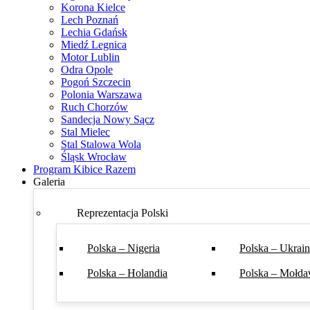
Korona Kielce
Lech Poznań
Lechia Gdańsk
Miedź Legnica
Motor Lublin
Odra Opole
Pogoń Szczecin
Polonia Warszawa
Ruch Chorzów
Sandecja Nowy Sącz
Stal Mielec
Stal Stalowa Wola
Śląsk Wrocław
Program Kibice Razem
Galeria
Reprezentacja Polski
Polska – Nigeria
Polska – Ukrai
Polska – Holandia
Polska – Mołda