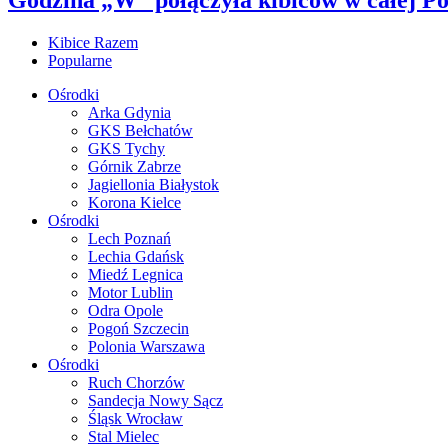
Kibice Razem
Popularne
Ośrodki
Arka Gdynia
GKS Bełchatów
GKS Tychy
Górnik Zabrze
Jagiellonia Białystok
Korona Kielce
Ośrodki
Lech Poznań
Lechia Gdańsk
Miedź Legnica
Motor Lublin
Odra Opole
Pogoń Szczecin
Polonia Warszawa
Ośrodki
Ruch Chorzów
Sandecja Nowy Sącz
Śląsk Wrocław
Stal Mielec