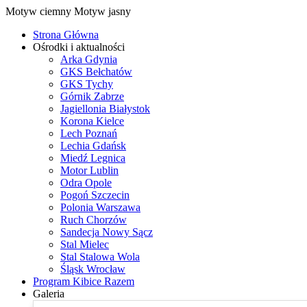
Motyw ciemny
Motyw jasny
Strona Główna
Ośrodki i aktualności
Arka Gdynia
GKS Bełchatów
GKS Tychy
Górnik Zabrze
Jagiellonia Białystok
Korona Kielce
Lech Poznań
Lechia Gdańsk
Miedź Legnica
Motor Lublin
Odra Opole
Pogoń Szczecin
Polonia Warszawa
Ruch Chorzów
Sandecja Nowy Sącz
Stal Mielec
Stal Stalowa Wola
Śląsk Wrocław
Program Kibice Razem
Galeria