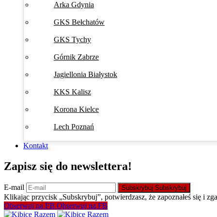
Arka Gdynia
GKS Bełchatów
GKS Tychy
Górnik Zabrze
Jagiellonia Białystok
KKS Kalisz
Korona Kielce
Lech Poznań
Kontakt
Zapisz się do newslettera!
E-mail
Subskrybuj
Subskrybuj
Klikając przycisk „Subskrybuj”, potwierdzasz, że zapoznałeś się i zg
Obserwuj na FB
Obserwuj na FB