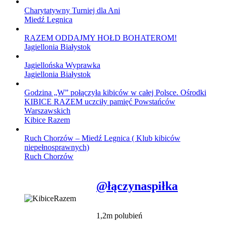
Charytatywny Turniej dla Ani
Miedź Legnica
RAZEM ODDAJMY HOŁD BOHATEROM!
Jagiellonia Białystok
Jagiellońska Wyprawka
Jagiellonia Białystok
Godzina „W” połączyła kibiców w całej Polsce. Ośrodki
KIBICE RAZEM uczciły pamięć Powstańców
Warszawskich
Kibice Razem
Ruch Chorzów – Miedź Legnica ( Klub kibiców
niepełnosprawnych)
Ruch Chorzów
@łączynaspiłka
1,2m polubień