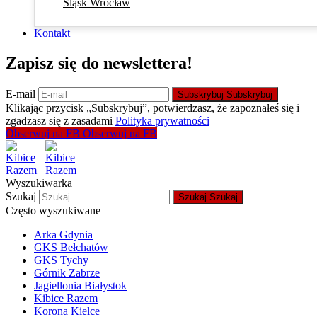
Śląsk Wrocław
Kontakt
Zapisz się do newslettera!
E-mail
Subskrybuj
Subskrybuj
Klikając przycisk „Subskrybuj”, potwierdzasz, że zapoznałeś się i
zgadzasz się z zasadami
Polityka prywatności
Obserwuj na FB
Obserwuj na FB
Wyszukiwarka
Szukaj
Szukaj
Szukaj
Często wyszukiwane
Arka Gdynia
GKS Bełchatów
GKS Tychy
Górnik Zabrze
Jagiellonia Białystok
Kibice Razem
Korona Kielce