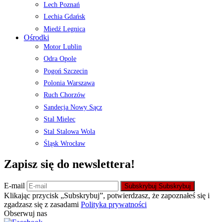
Lech Poznań
Lechia Gdańsk
Miedź Legnica
Ośrodki
Motor Lublin
Odra Opole
Pogoń Szczecin
Polonia Warszawa
Ruch Chorzów
Sandecja Nowy Sącz
Stal Mielec
Stal Stalowa Wola
Śląsk Wrocław
Zapisz się do newslettera!
E-mail
Subskrybuj
Subskrybuj
Klikając przycisk „Subskrybuj”, potwierdzasz, że zapoznałeś się i
zgadzasz się z zasadami
Polityka prywatności
Obserwuj nas