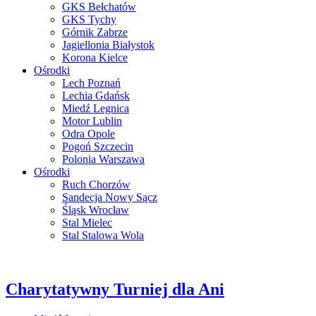
GKS Bełchatów
GKS Tychy
Górnik Zabrze
Jagiellonia Białystok
Korona Kielce
Ośrodki
Lech Poznań
Lechia Gdańsk
Miedź Legnica
Motor Lublin
Odra Opole
Pogoń Szczecin
Polonia Warszawa
Ośrodki
Ruch Chorzów
Sandecja Nowy Sącz
Śląsk Wrocław
Stal Mielec
Stal Stalowa Wola
Charytatywny Turniej dla Ani