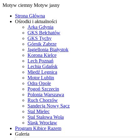
Motyw ciemny
Motyw jasny
Strona Główna
Ośrodki i aktualności
Arka Gdynia
GKS Bełchatów
GKS Tychy
Górnik Zabrze
Jagiellonia Białystok
Korona Kielce
Lech Poznań
Lechia Gdańsk
Miedź Legnica
Motor Lublin
Odra Opole
Pogoń Szczecin
Polonia Warszawa
Ruch Chorzów
Sandecja Nowy Sącz
Stal Mielec
Stal Stalowa Wola
Śląsk Wrocław
Program Kibice Razem
Galeria