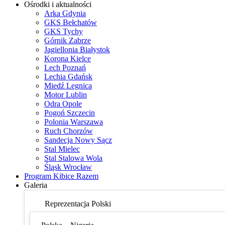
Ośrodki i aktualności
Arka Gdynia
GKS Bełchatów
GKS Tychy
Górnik Zabrze
Jagiellonia Białystok
Korona Kielce
Lech Poznań
Lechia Gdańsk
Miedź Legnica
Motor Lublin
Odra Opole
Pogoń Szczecin
Polonia Warszawa
Ruch Chorzów
Sandecja Nowy Sącz
Stal Mielec
Stal Stalowa Wola
Śląsk Wrocław
Program Kibice Razem
Galeria
Reprezentacja Polski