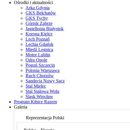
Ośrodki i aktualności
Arka Gdynia
GKS Bełchatów
GKS Tychy
Górnik Zabrze
Jagiellonia Białystok
Korona Kielce
Lech Poznań
Lechia Gdańsk
Miedź Legnica
Motor Lublin
Odra Opole
Pogoń Szczecin
Polonia Warszawa
Ruch Chorzów
Sandecja Nowy Sącz
Stal Mielec
Stal Stalowa Wola
Śląsk Wrocław
Program Kibice Razem
Galeria
Reprezentacja Polski