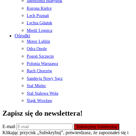
Jagiellonia Białystok
Korona Kielce
Lech Poznań
Lechia Gdańsk
Miedź Legnica
Ośrodki
Motor Lublin
Odra Opole
Pogoń Szczecin
Polonia Warszawa
Ruch Chorzów
Sandecja Nowy Sącz
Stal Mielec
Stal Stalowa Wola
Śląsk Wrocław
Zapisz się do newslettera!
E-mail
Subskrybuj
Subskrybuj
Klikając przycisk „Subskrybuj”, potwierdzasz, że zapoznałeś się i