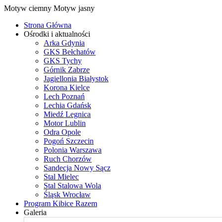
Motyw ciemny
Motyw jasny
Strona Główna
Ośrodki i aktualności
Arka Gdynia
GKS Bełchatów
GKS Tychy
Górnik Zabrze
Jagiellonia Białystok
Korona Kielce
Lech Poznań
Lechia Gdańsk
Miedź Legnica
Motor Lublin
Odra Opole
Pogoń Szczecin
Polonia Warszawa
Ruch Chorzów
Sandecja Nowy Sącz
Stal Mielec
Stal Stalowa Wola
Śląsk Wrocław
Program Kibice Razem
Galeria