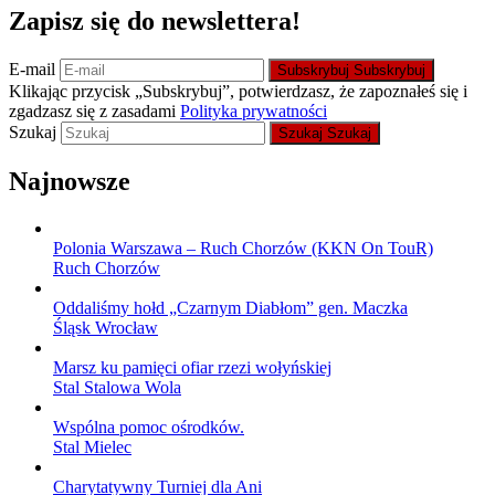
Zapisz się do newslettera!
E-mail
Subskrybuj
Subskrybuj
Klikając przycisk „Subskrybuj”, potwierdzasz, że zapoznałeś się i
zgadzasz się z zasadami
Polityka prywatności
Szukaj
Szukaj
Szukaj
Najnowsze
Polonia Warszawa – Ruch Chorzów (KKN On TouR)
Ruch Chorzów
Oddaliśmy hołd „Czarnym Diabłom” gen. Maczka
Śląsk Wrocław
Marsz ku pamięci ofiar rzezi wołyńskiej
Stal Stalowa Wola
Wspólna pomoc ośrodków.
Stal Mielec
Charytatywny Turniej dla Ani