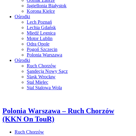
Górnik Zabrze
Jagiellonia Białystok
Korona Kielce
Ośrodki
Lech Poznań
Lechia Gdańsk
Miedź Legnica
Motor Lublin
Odra Opole
Pogoń Szczecin
Polonia Warszawa
Ośrodki
Ruch Chorzów
Sandecja Nowy Sącz
Śląsk Wrocław
Stal Mielec
Stal Stalowa Wola
Polonia Warszawa – Ruch Chorzów
(KKN On TouR)
Ruch Chorzów