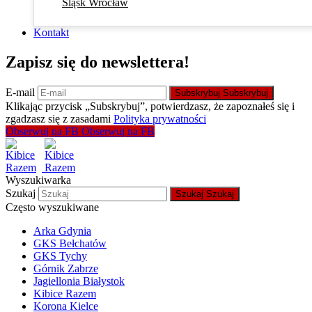
Śląsk Wrocław
Kontakt
Zapisz się do newslettera!
E-mail
Subskrybuj
Subskrybuj
Klikając przycisk „Subskrybuj”, potwierdzasz, że zapoznałeś się i
zgadzasz się z zasadami
Polityka prywatności
Obserwuj na FB
Obserwuj na FB
Wyszukiwarka
Szukaj
Szukaj
Szukaj
Często wyszukiwane
Arka Gdynia
GKS Bełchatów
GKS Tychy
Górnik Zabrze
Jagiellonia Białystok
Kibice Razem
Korona Kielce