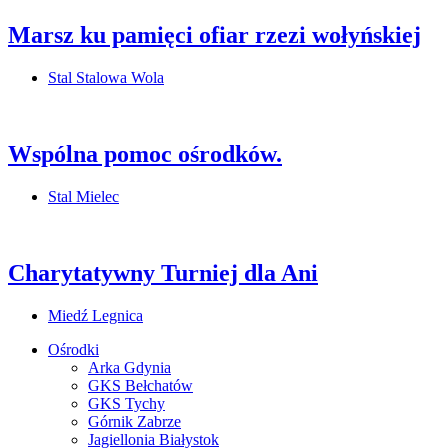
Marsz ku pamięci ofiar rzezi wołyńskiej
Stal Stalowa Wola
Wspólna pomoc ośrodków.
Stal Mielec
Charytatywny Turniej dla Ani
Miedź Legnica
Ośrodki
Arka Gdynia
GKS Bełchatów
GKS Tychy
Górnik Zabrze
Jagiellonia Białystok