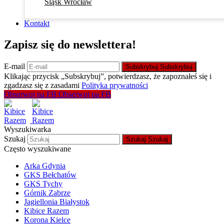
Śląsk Wrocław
Kontakt
Zapisz się do newslettera!
E-mail
Subskrybuj
Subskrybuj
Klikając przycisk „Subskrybuj”, potwierdzasz, że zapoznałeś się i
zgadzasz się z zasadami
Polityka prywatności
Obserwuj na FB
Obserwuj na FB
Wyszukiwarka
Szukaj
Szukaj
Szukaj
Często wyszukiwane
Arka Gdynia
GKS Bełchatów
GKS Tychy
Górnik Zabrze
Jagiellonia Białystok
Kibice Razem
Korona Kielce