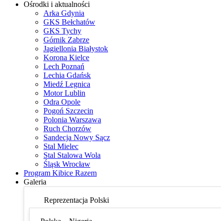
Ośrodki i aktualności
Arka Gdynia
GKS Bełchatów
GKS Tychy
Górnik Zabrze
Jagiellonia Białystok
Korona Kielce
Lech Poznań
Lechia Gdańsk
Miedź Legnica
Motor Lublin
Odra Opole
Pogoń Szczecin
Polonia Warszawa
Ruch Chorzów
Sandecja Nowy Sącz
Stal Mielec
Stal Stalowa Wola
Śląsk Wrocław
Program Kibice Razem
Galeria
Reprezentacja Polski