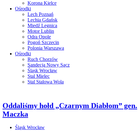
Korona Kielce
Ośrodki
Lech Poznań
Lechia Gdańsk
Miedź Legnica
Motor Lublin
Odra Opole
Pogoń Szczecin
Polonia Warszawa
Ośrodki
Ruch Chorzów
Sandecja Nowy Sącz
Śląsk Wrocław
Stal Mielec
Stal Stalowa Wola
Oddaliśmy hołd „Czarnym Diabłom” gen.
Maczka
Śląsk Wrocław