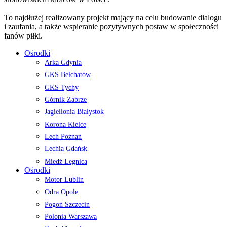
To najdłużej realizowany projekt mający na celu budowanie dialogu
i zaufania, a także wspieranie pozytywnych postaw w społeczności
fanów piłki.
Ośrodki
Arka Gdynia
GKS Bełchatów
GKS Tychy
Górnik Zabrze
Jagiellonia Białystok
Korona Kielce
Lech Poznań
Lechia Gdańsk
Miedź Legnica
Ośrodki
Motor Lublin
Odra Opole
Pogoń Szczecin
Polonia Warszawa