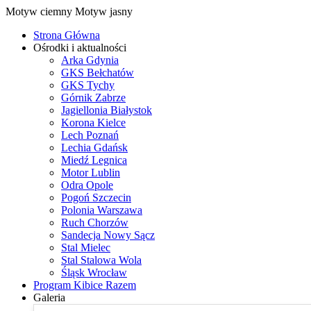
Motyw ciemny
Motyw jasny
Strona Główna
Ośrodki i aktualności
Arka Gdynia
GKS Bełchatów
GKS Tychy
Górnik Zabrze
Jagiellonia Białystok
Korona Kielce
Lech Poznań
Lechia Gdańsk
Miedź Legnica
Motor Lublin
Odra Opole
Pogoń Szczecin
Polonia Warszawa
Ruch Chorzów
Sandecja Nowy Sącz
Stal Mielec
Stal Stalowa Wola
Śląsk Wrocław
Program Kibice Razem
Galeria