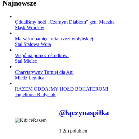
Najnowsze
Oddaliśmy hołd „Czarnym Diabłom” gen. Maczka
Śląsk Wrocław
Marsz ku pamięci ofiar rzezi wołyńskiej
Stal Stalowa Wola
Wspólna pomoc ośrodków.
Stal Mielec
Charytatywny Turniej dla Ani
Miedź Legnica
RAZEM ODDAJMY HOŁD BOHATEROM!
Jagiellonia Białystok
@łączynaspiłka
1,2m polubień