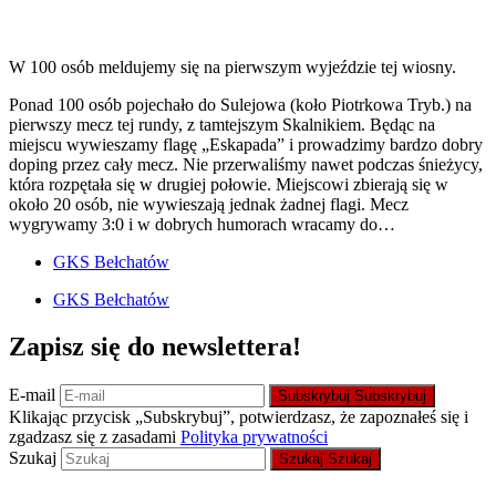
W 100 osób meldujemy się na pierwszym wyjeździe tej wiosny.
Ponad 100 osób pojechało do Sulejowa (koło Piotrkowa Tryb.) na
pierwszy mecz tej rundy, z tamtejszym Skalnikiem. Będąc na
miejscu wywieszamy flagę „Eskapada” i prowadzimy bardzo dobry
doping przez cały mecz. Nie przerwaliśmy nawet podczas śnieżycy,
która rozpętała się w drugiej połowie. Miejscowi zbierają się w
około 20 osób, nie wywieszają jednak żadnej flagi. Mecz
wygrywamy 3:0 i w dobrych humorach wracamy do…
GKS Bełchatów
GKS Bełchatów
Zapisz się do newslettera!
E-mail
Subskrybuj
Subskrybuj
Klikając przycisk „Subskrybuj”, potwierdzasz, że zapoznałeś się i
zgadzasz się z zasadami
Polityka prywatności
Szukaj
Szukaj
Szukaj