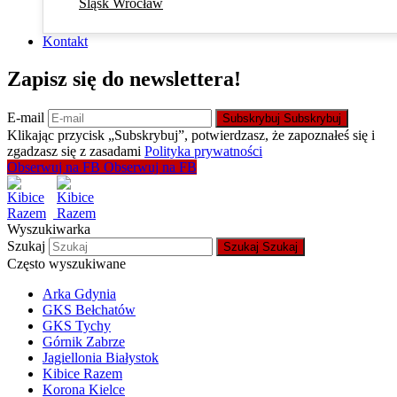
Śląsk Wrocław
Kontakt
Zapisz się do newslettera!
E-mail
Subskrybuj
Subskrybuj
Klikając przycisk „Subskrybuj”, potwierdzasz, że zapoznałeś się i
zgadzasz się z zasadami
Polityka prywatności
Obserwuj na FB
Obserwuj na FB
Wyszukiwarka
Szukaj
Szukaj
Szukaj
Często wyszukiwane
Arka Gdynia
GKS Bełchatów
GKS Tychy
Górnik Zabrze
Jagiellonia Białystok
Kibice Razem
Korona Kielce