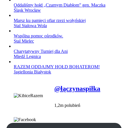
Oddaliśmy hołd „Czarnym Diabłom” gen. Maczka
Śląsk Wrocław
Marsz ku pamięci ofiar rzezi wołyńskiej
Stal Stalowa Wola
Wspólna pomoc ośrodków.
Stal Mielec
Charytatywny Turniej dla Ani
Miedź Legnica
RAZEM ODDAJMY HOŁD BOHATEROM!
Jagiellonia Białystok
@łączynaspiłka
1,2m polubień