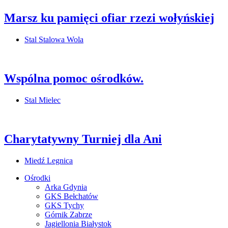
Marsz ku pamięci ofiar rzezi wołyńskiej
Stal Stalowa Wola
Wspólna pomoc ośrodków.
Stal Mielec
Charytatywny Turniej dla Ani
Miedź Legnica
Ośrodki
Arka Gdynia
GKS Bełchatów
GKS Tychy
Górnik Zabrze
Jagiellonia Białystok