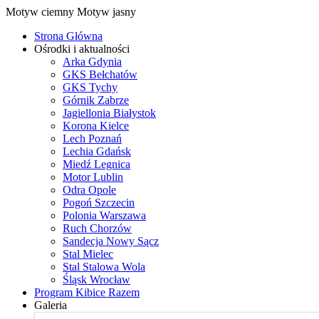
Motyw ciemny
Motyw jasny
Strona Główna
Ośrodki i aktualności
Arka Gdynia
GKS Bełchatów
GKS Tychy
Górnik Zabrze
Jagiellonia Białystok
Korona Kielce
Lech Poznań
Lechia Gdańsk
Miedź Legnica
Motor Lublin
Odra Opole
Pogoń Szczecin
Polonia Warszawa
Ruch Chorzów
Sandecja Nowy Sącz
Stal Mielec
Stal Stalowa Wola
Śląsk Wrocław
Program Kibice Razem
Galeria