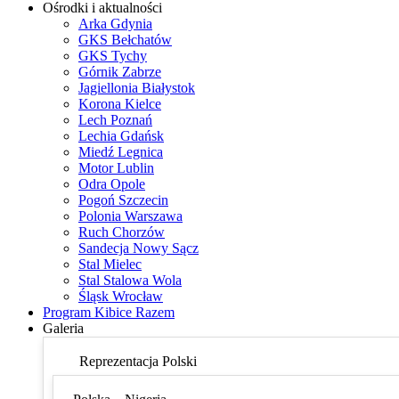
Ośrodki i aktualności
Arka Gdynia
GKS Bełchatów
GKS Tychy
Górnik Zabrze
Jagiellonia Białystok
Korona Kielce
Lech Poznań
Lechia Gdańsk
Miedź Legnica
Motor Lublin
Odra Opole
Pogoń Szczecin
Polonia Warszawa
Ruch Chorzów
Sandecja Nowy Sącz
Stal Mielec
Stal Stalowa Wola
Śląsk Wrocław
Program Kibice Razem
Galeria
Reprezentacja Polski