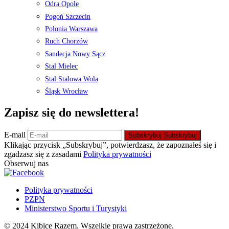
Odra Opole
Pogoń Szczecin
Polonia Warszawa
Ruch Chorzów
Sandecja Nowy Sącz
Stal Mielec
Stal Stalowa Wola
Śląsk Wrocław
Zapisz się do newslettera!
E-mail
Subskrybuj
Subskrybuj
Klikając przycisk „Subskrybuj”, potwierdzasz, że zapoznałeś się i
zgadzasz się z zasadami
Polityka prywatności
Obserwuj nas
Polityka prywatności
PZPN
Ministerstwo Sportu i Turystyki
© 2024 Kibice Razem. Wszelkie prawa zastrzeżone.