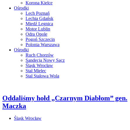
Korona Kielce
Ośrodki
Lech Poznań
Lechia Gdańsk
Miedź Legnica
Motor Lublin
Odra Opole
Pogoń Szczecin
Polonia Warszawa
Ośrodki
Ruch Chorzów
Sandecja Nowy Sącz
Śląsk Wrocław
Stal Mielec
Stal Stalowa Wola
Oddaliśmy hołd „Czarnym Diabłom” gen.
Maczka
Śląsk Wrocław