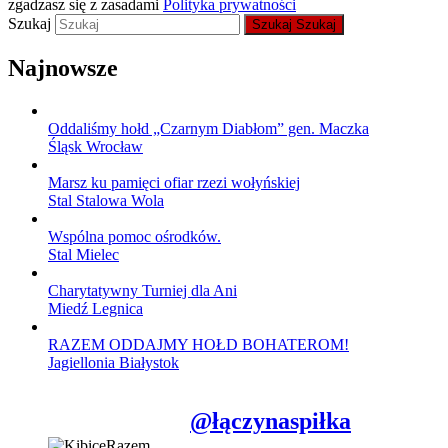
zgadzasz się z zasadami
Polityka prywatności
Szukaj
Szukaj
Szukaj
Najnowsze
Oddaliśmy hołd „Czarnym Diabłom” gen. Maczka
Śląsk Wrocław
Marsz ku pamięci ofiar rzezi wołyńskiej
Stal Stalowa Wola
Wspólna pomoc ośrodków.
Stal Mielec
Charytatywny Turniej dla Ani
Miedź Legnica
RAZEM ODDAJMY HOŁD BOHATEROM!
Jagiellonia Białystok
@łączynaspiłka