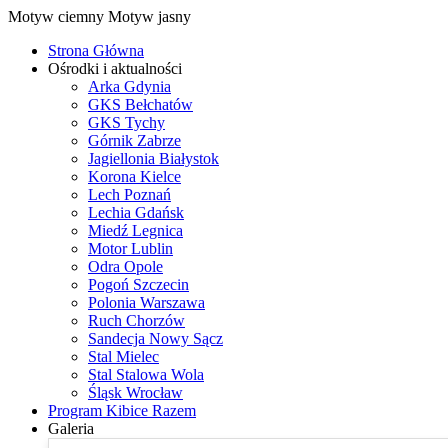
Motyw ciemny
Motyw jasny
Strona Główna
Ośrodki i aktualności
Arka Gdynia
GKS Bełchatów
GKS Tychy
Górnik Zabrze
Jagiellonia Białystok
Korona Kielce
Lech Poznań
Lechia Gdańsk
Miedź Legnica
Motor Lublin
Odra Opole
Pogoń Szczecin
Polonia Warszawa
Ruch Chorzów
Sandecja Nowy Sącz
Stal Mielec
Stal Stalowa Wola
Śląsk Wrocław
Program Kibice Razem
Galeria