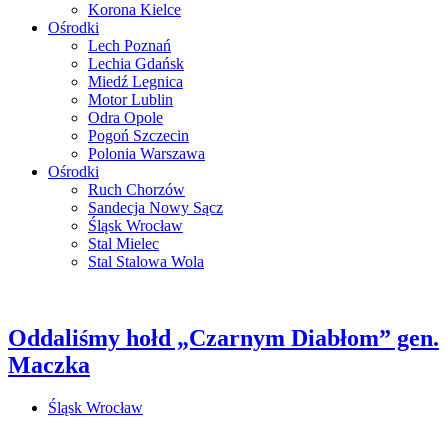
Korona Kielce
Ośrodki
Lech Poznań
Lechia Gdańsk
Miedź Legnica
Motor Lublin
Odra Opole
Pogoń Szczecin
Polonia Warszawa
Ośrodki
Ruch Chorzów
Sandecja Nowy Sącz
Śląsk Wrocław
Stal Mielec
Stal Stalowa Wola
Oddaliśmy hołd „Czarnym Diabłom” gen.
Maczka
Śląsk Wrocław