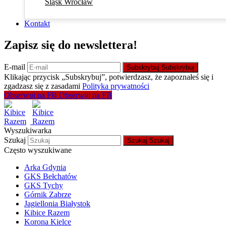
Śląsk Wrocław
Kontakt
Zapisz się do newslettera!
E-mail
Subskrybuj
Subskrybuj
Klikając przycisk „Subskrybuj”, potwierdzasz, że zapoznałeś się i
zgadzasz się z zasadami
Polityka prywatności
Obserwuj na FB
Obserwuj na FB
Wyszukiwarka
Szukaj
Szukaj
Szukaj
Często wyszukiwane
Arka Gdynia
GKS Bełchatów
GKS Tychy
Górnik Zabrze
Jagiellonia Białystok
Kibice Razem
Korona Kielce