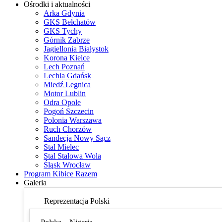
Ośrodki i aktualności
Arka Gdynia
GKS Bełchatów
GKS Tychy
Górnik Zabrze
Jagiellonia Białystok
Korona Kielce
Lech Poznań
Lechia Gdańsk
Miedź Legnica
Motor Lublin
Odra Opole
Pogoń Szczecin
Polonia Warszawa
Ruch Chorzów
Sandecja Nowy Sącz
Stal Mielec
Stal Stalowa Wola
Śląsk Wrocław
Program Kibice Razem
Galeria
Reprezentacja Polski