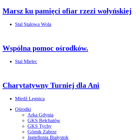
Marsz ku pamięci ofiar rzezi wołyńskiej
Stal Stalowa Wola
Wspólna pomoc ośrodków.
Stal Mielec
Charytatywny Turniej dla Ani
Miedź Legnica
Ośrodki
Arka Gdynia
GKS Bełchatów
GKS Tychy
Górnik Zabrze
Jagiellonia Białystok