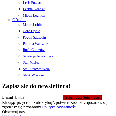
Lech Poznań
Lechia Gdańsk
Miedź Legnica
Ośrodki
Motor Lublin
Odra Opole
Pogoń Szczecin
Polonia Warszawa
Ruch Chorzów
Sandecja Nowy Sącz
Stal Mielec
Stal Stalowa Wola
Śląsk Wrocław
Zapisz się do newslettera!
E-mail
Subskrybuj
Subskrybuj
Klikając przycisk „Subskrybuj”, potwierdzasz, że zapoznałeś się i
zgadzasz się z zasadami
Polityka prywatności
Obserwuj nas