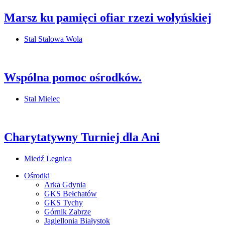
Marsz ku pamięci ofiar rzezi wołyńskiej
Stal Stalowa Wola
Wspólna pomoc ośrodków.
Stal Mielec
Charytatywny Turniej dla Ani
Miedź Legnica
Ośrodki
Arka Gdynia
GKS Bełchatów
GKS Tychy
Górnik Zabrze
Jagiellonia Białystok