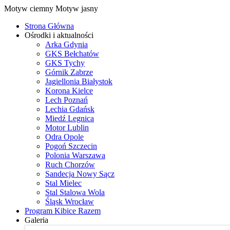
Motyw ciemny
Motyw jasny
Strona Główna
Ośrodki i aktualności
Arka Gdynia
GKS Bełchatów
GKS Tychy
Górnik Zabrze
Jagiellonia Białystok
Korona Kielce
Lech Poznań
Lechia Gdańsk
Miedź Legnica
Motor Lublin
Odra Opole
Pogoń Szczecin
Polonia Warszawa
Ruch Chorzów
Sandecja Nowy Sącz
Stal Mielec
Stal Stalowa Wola
Śląsk Wrocław
Program Kibice Razem
Galeria