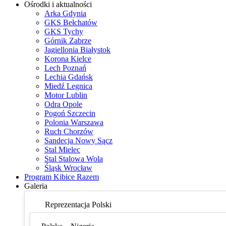
Ośrodki i aktualności
Arka Gdynia
GKS Bełchatów
GKS Tychy
Górnik Zabrze
Jagiellonia Białystok
Korona Kielce
Lech Poznań
Lechia Gdańsk
Miedź Legnica
Motor Lublin
Odra Opole
Pogoń Szczecin
Polonia Warszawa
Ruch Chorzów
Sandecja Nowy Sącz
Stal Mielec
Stal Stalowa Wola
Śląsk Wrocław
Program Kibice Razem
Galeria
Reprezentacja Polski