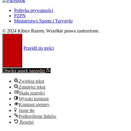
Polityka prywatności
PZPN
Ministerstwo Sportu i Turystyki
© 2024 Kibice Razem. Wszelkie prawa zastrzeżone.
Przejdź do treści
Otwórz pasek narzędzi
Zwiększ tekst
Zmniejsz tekst
Skala szarości
Wysoki kontrast
Kontrast ujemny
Jasne tło
Podkreślenie linków
Resetuj