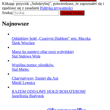
Klikając przycisk „Subskrybuj”, potwierdzasz, że zapoznałeś się i
zgadzasz się z zasadami
Polityka prywatności
Szukaj
Szukaj
Szukaj
Najnowsze
Oddaliśmy hołd „Czarnym Diabłom” gen. Maczka
Śląsk Wrocław
Marsz ku pamięci ofiar rzezi wołyńskiej
Stal Stalowa Wola
Wspólna pomoc ośrodków.
Stal Mielec
Charytatywny Turniej dla Ani
Miedź Legnica
RAZEM ODDAJMY HOŁD BOHATEROM!
Jagiellonia Białystok