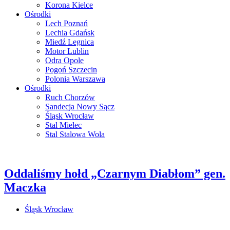
Korona Kielce
Ośrodki
Lech Poznań
Lechia Gdańsk
Miedź Legnica
Motor Lublin
Odra Opole
Pogoń Szczecin
Polonia Warszawa
Ośrodki
Ruch Chorzów
Sandecja Nowy Sącz
Śląsk Wrocław
Stal Mielec
Stal Stalowa Wola
Oddaliśmy hołd „Czarnym Diabłom” gen.
Maczka
Śląsk Wrocław