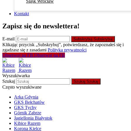
Śląsk Wrocław
Kontakt
Zapisz się do newslettera!
E-mail
Subskrybuj
Subskrybuj
Klikając przycisk „Subskrybuj”, potwierdzasz, że zapoznałeś się i
zgadzasz się z zasadami
Polityka prywatności
Obserwuj na FB
Obserwuj na FB
Wyszukiwarka
Szukaj
Szukaj
Szukaj
Często wyszukiwane
Arka Gdynia
GKS Bełchatów
GKS Tychy
Górnik Zabrze
Jagiellonia Białystok
Kibice Razem
Korona Kielce