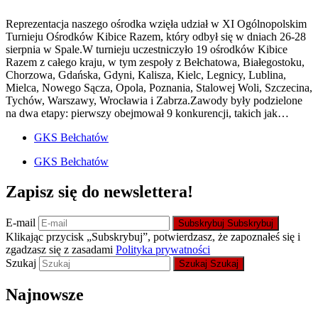
Reprezentacja naszego ośrodka wzięła udział w XI Ogólnopolskim
Turnieju Ośrodków Kibice Razem, który odbył się w dniach 26-28
sierpnia w Spale.W turnieju uczestniczyło 19 ośrodków Kibice
Razem z całego kraju, w tym zespoły z Bełchatowa, Białegostoku,
Chorzowa, Gdańska, Gdyni, Kalisza, Kielc, Legnicy, Lublina,
Mielca, Nowego Sącza, Opola, Poznania, Stalowej Woli, Szczecina,
Tychów, Warszawy, Wrocławia i Zabrza.Zawody były podzielone
na dwa etapy: pierwszy obejmował 9 konkurencji, takich jak…
GKS Bełchatów
GKS Bełchatów
Zapisz się do newslettera!
E-mail
Subskrybuj
Subskrybuj
Klikając przycisk „Subskrybuj”, potwierdzasz, że zapoznałeś się i
zgadzasz się z zasadami
Polityka prywatności
Szukaj
Szukaj
Szukaj
Najnowsze