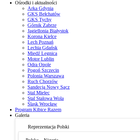
Ośrodki i aktualności
Arka Gdynia
GKS Bełchatów
GKS Tychy
Górnik Zabrze
Jagiellonia Białystok
Korona Kielce
Lech Poznań
Lechia Gdańsk
Miedź Legnica
Motor Lublin
Odra Opole
Pogoń Szczecin
Polonia Warszawa
Ruch Chorzów
Sandecja Nowy Sącz
Stal Mielec
Stal Stalowa Wola
Śląsk Wrocław
Program Kibice Razem
Galeria
Reprezentacja Polski