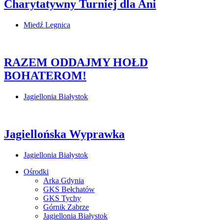
Charytatywny Turniej dla Ani
Miedź Legnica
RAZEM ODDAJMY HOŁD
BOHATEROM!
Jagiellonia Białystok
Jagiellońska Wyprawka
Jagiellonia Białystok
Ośrodki
Arka Gdynia
GKS Bełchatów
GKS Tychy
Górnik Zabrze
Jagiellonia Białystok