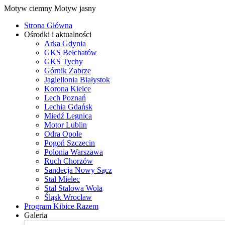
Motyw ciemny
Motyw jasny
Strona Główna
Ośrodki i aktualności
Arka Gdynia
GKS Bełchatów
GKS Tychy
Górnik Zabrze
Jagiellonia Białystok
Korona Kielce
Lech Poznań
Lechia Gdańsk
Miedź Legnica
Motor Lublin
Odra Opole
Pogoń Szczecin
Polonia Warszawa
Ruch Chorzów
Sandecja Nowy Sącz
Stal Mielec
Stal Stalowa Wola
Śląsk Wrocław
Program Kibice Razem
Galeria