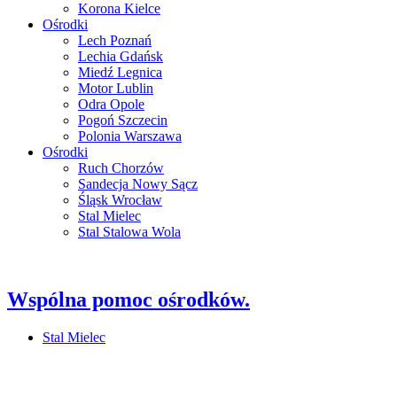
Korona Kielce
Ośrodki
Lech Poznań
Lechia Gdańsk
Miedź Legnica
Motor Lublin
Odra Opole
Pogoń Szczecin
Polonia Warszawa
Ośrodki
Ruch Chorzów
Sandecja Nowy Sącz
Śląsk Wrocław
Stal Mielec
Stal Stalowa Wola
Wspólna pomoc ośrodków.
Stal Mielec