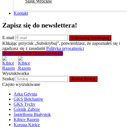
Śląsk Wrocław
Kontakt
Zapisz się do newslettera!
E-mail
Subskrybuj
Subskrybuj
Klikając przycisk „Subskrybuj”, potwierdzasz, że zapoznałeś się i
zgadzasz się z zasadami
Polityka prywatności
Obserwuj na FB
Obserwuj na FB
Wyszukiwarka
Szukaj
Szukaj
Szukaj
Często wyszukiwane
Arka Gdynia
GKS Bełchatów
GKS Tychy
Górnik Zabrze
Jagiellonia Białystok
Kibice Razem
Korona Kielce