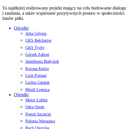
To najdłużej realizowany projekt mający na celu budowanie dialogu
i zaufania, a także wspieranie pozytywnych postaw w społeczności
fanów piłki.
Ośrodki
Arka Gdynia
GKS Bełchatów
GKS Tychy
Górnik Zabrze
Jagiellonia Białystok
Korona Kielce
Lech Poznań
Lechia Gdańsk
Miedź Legnica
Ośrodki
Motor Lublin
Odra Opole
Pogoń Szczecin
Polonia Warszawa
Ruch Chorzów