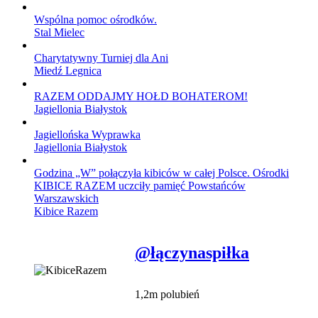
Wspólna pomoc ośrodków.
Stal Mielec
Charytatywny Turniej dla Ani
Miedź Legnica
RAZEM ODDAJMY HOŁD BOHATEROM!
Jagiellonia Białystok
Jagiellońska Wyprawka
Jagiellonia Białystok
Godzina „W” połączyła kibiców w całej Polsce. Ośrodki
KIBICE RAZEM uczciły pamięć Powstańców
Warszawskich
Kibice Razem
@łączynaspiłka
1,2m polubień