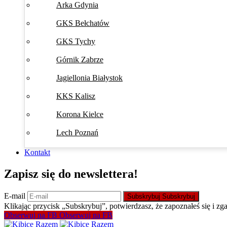
Arka Gdynia
GKS Bełchatów
GKS Tychy
Górnik Zabrze
Jagiellonia Białystok
KKS Kalisz
Korona Kielce
Lech Poznań
Kontakt
Zapisz się do newslettera!
E-mail
Subskrybuj
Subskrybuj
Klikając przycisk „Subskrybuj”, potwierdzasz, że zapoznałeś się i zg
Obserwuj na FB
Obserwuj na FB