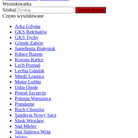
Wyszukiwarka
Szukaj
Szukaj
Szukaj
Często wyszukiwane
Arka Gdynia
GKS Bełchatów
GKS Tychy
Górnik Zabrze
Jagiellonia Białystok
Kibice Razem
Korona Kielce
Lech Poznań
Lechia Gdańsk
Miedź Legnica
Motor Lublin
Odra Opole
Pogoń Szczecin
Polonia Warszawa
Popularne
Ruch Chorzów
Sandecja Nowy Sącz
Śląsk Wrocław
Stal Mielec
Stal Stalowa Wola
Wideo