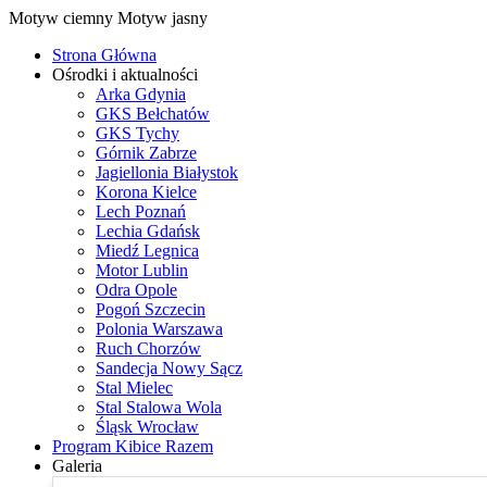
Motyw ciemny
Motyw jasny
Strona Główna
Ośrodki i aktualności
Arka Gdynia
GKS Bełchatów
GKS Tychy
Górnik Zabrze
Jagiellonia Białystok
Korona Kielce
Lech Poznań
Lechia Gdańsk
Miedź Legnica
Motor Lublin
Odra Opole
Pogoń Szczecin
Polonia Warszawa
Ruch Chorzów
Sandecja Nowy Sącz
Stal Mielec
Stal Stalowa Wola
Śląsk Wrocław
Program Kibice Razem
Galeria