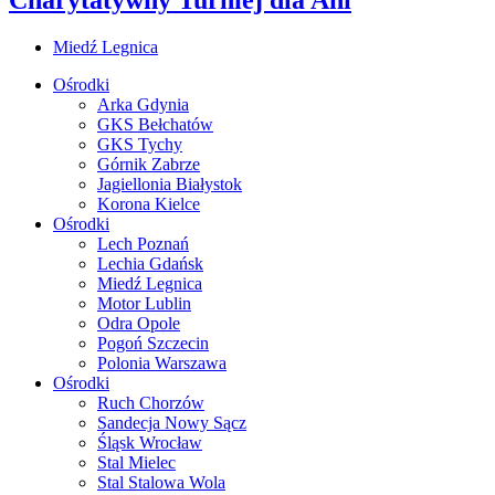
Miedź Legnica
Ośrodki
Arka Gdynia
GKS Bełchatów
GKS Tychy
Górnik Zabrze
Jagiellonia Białystok
Korona Kielce
Ośrodki
Lech Poznań
Lechia Gdańsk
Miedź Legnica
Motor Lublin
Odra Opole
Pogoń Szczecin
Polonia Warszawa
Ośrodki
Ruch Chorzów
Sandecja Nowy Sącz
Śląsk Wrocław
Stal Mielec
Stal Stalowa Wola