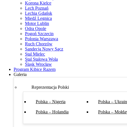
Korona Kielce
Lech Poznań
Lechia Gdańsk
Miedź Legnica
Motor Lublin
Odra Opole
Pogoń Szczecin
Polonia Warszawa
Ruch Chorzów
Sandecja Nowy Sącz
Stal Mielec
Stal Stalowa Wola
Śląsk Wrocław
Program Kibice Razem
Galeria
Reprezentacja Polski
Polska – Nigeria
Polska – Ukrai
Polska – Holandia
Polska – Mołda