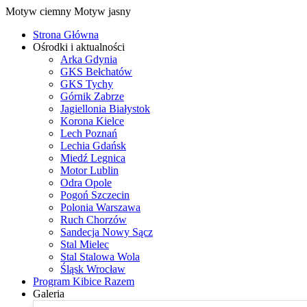
Motyw ciemny
Motyw jasny
Strona Główna
Ośrodki i aktualności
Arka Gdynia
GKS Bełchatów
GKS Tychy
Górnik Zabrze
Jagiellonia Białystok
Korona Kielce
Lech Poznań
Lechia Gdańsk
Miedź Legnica
Motor Lublin
Odra Opole
Pogoń Szczecin
Polonia Warszawa
Ruch Chorzów
Sandecja Nowy Sącz
Stal Mielec
Stal Stalowa Wola
Śląsk Wrocław
Program Kibice Razem
Galeria