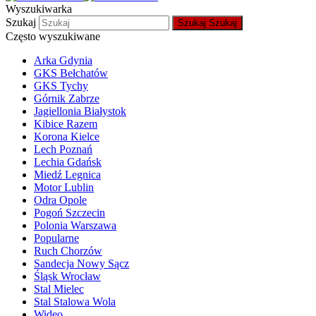
Wyszukiwarka
Szukaj
Szukaj
Szukaj
Często wyszukiwane
Arka Gdynia
GKS Bełchatów
GKS Tychy
Górnik Zabrze
Jagiellonia Białystok
Kibice Razem
Korona Kielce
Lech Poznań
Lechia Gdańsk
Miedź Legnica
Motor Lublin
Odra Opole
Pogoń Szczecin
Polonia Warszawa
Popularne
Ruch Chorzów
Sandecja Nowy Sącz
Śląsk Wrocław
Stal Mielec
Stal Stalowa Wola
Wideo