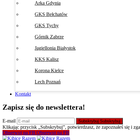
Arka Gdynia
GKS Bełchatów
GKS Tychy
Górnik Zabrze
Jagiellonia Białystok
KKS Kalisz
Korona Kielce
Lech Poznań
Kontakt
Zapisz się do newslettera!
E-mail
Subskrybuj
Subskrybuj
Klikając przycisk „Subskrybuj”, potwierdzasz, że zapoznałeś się i zg
Obserwuj na FB
Obserwuj na FB