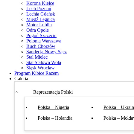
Korona Kielce
Lech Poznań
Lechia Gdańsk
Miedź Legnica
Motor Lublin
Odra Opole
Pogoń Szczecin
Polonia Warszawa
Ruch Chorzów
Sandecja Nowy Sącz
Stal Mielec
Stal Stalowa Wola
Śląsk Wrocław
Program Kibice Razem
Galeria
Reprezentacja Polski
Polska – Nigeria
Polska – Ukrai
Polska – Holandia
Polska – Mołda