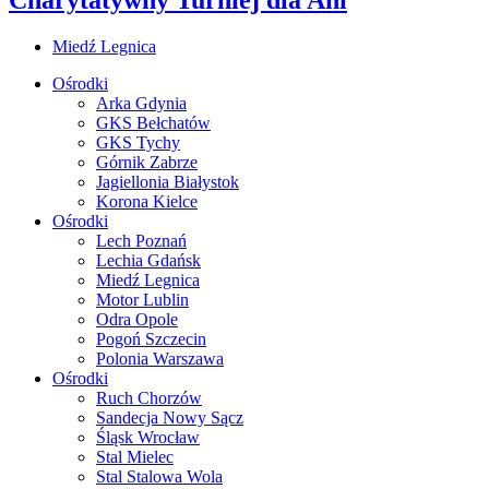
Miedź Legnica
Ośrodki
Arka Gdynia
GKS Bełchatów
GKS Tychy
Górnik Zabrze
Jagiellonia Białystok
Korona Kielce
Ośrodki
Lech Poznań
Lechia Gdańsk
Miedź Legnica
Motor Lublin
Odra Opole
Pogoń Szczecin
Polonia Warszawa
Ośrodki
Ruch Chorzów
Sandecja Nowy Sącz
Śląsk Wrocław
Stal Mielec
Stal Stalowa Wola