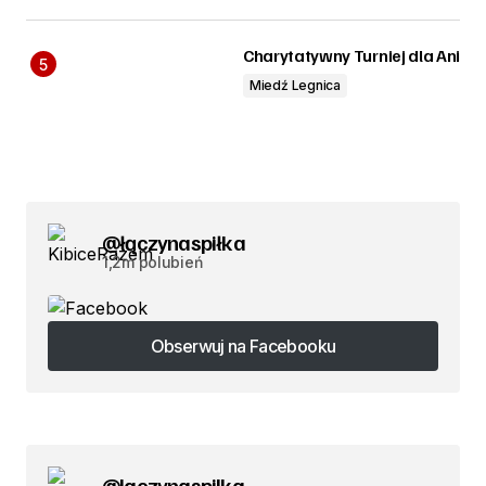
Charytatywny Turniej dla Ani
Miedź Legnica
@łączynaspiłka
1,2m polubień
Obserwuj na Facebooku
Obserwuj na Facebooku
@laczynaspilka