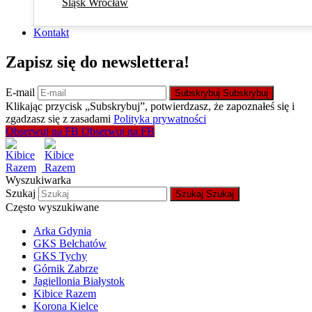
Śląsk Wrocław
Kontakt
Zapisz się do newslettera!
E-mail
Subskrybuj
Subskrybuj
Klikając przycisk „Subskrybuj”, potwierdzasz, że zapoznałeś się i
zgadzasz się z zasadami
Polityka prywatności
Obserwuj na FB
Obserwuj na FB
Wyszukiwarka
Szukaj
Szukaj
Szukaj
Często wyszukiwane
Arka Gdynia
GKS Bełchatów
GKS Tychy
Górnik Zabrze
Jagiellonia Białystok
Kibice Razem
Korona Kielce