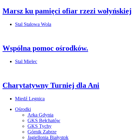
Marsz ku pamięci ofiar rzezi wołyńskiej
Stal Stalowa Wola
Wspólna pomoc ośrodków.
Stal Mielec
Charytatywny Turniej dla Ani
Miedź Legnica
Ośrodki
Arka Gdynia
GKS Bełchatów
GKS Tychy
Górnik Zabrze
Jagiellonia Białystok