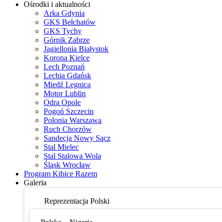
Ośrodki i aktualności
Arka Gdynia
GKS Bełchatów
GKS Tychy
Górnik Zabrze
Jagiellonia Białystok
Korona Kielce
Lech Poznań
Lechia Gdańsk
Miedź Legnica
Motor Lublin
Odra Opole
Pogoń Szczecin
Polonia Warszawa
Ruch Chorzów
Sandecja Nowy Sącz
Stal Mielec
Stal Stalowa Wola
Śląsk Wrocław
Program Kibice Razem
Galeria
Reprezentacja Polski