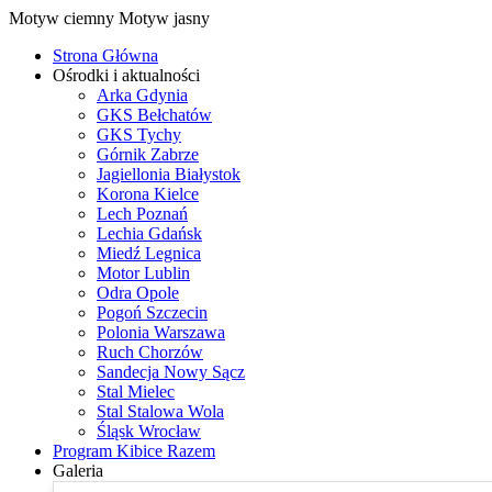
Motyw ciemny
Motyw jasny
Strona Główna
Ośrodki i aktualności
Arka Gdynia
GKS Bełchatów
GKS Tychy
Górnik Zabrze
Jagiellonia Białystok
Korona Kielce
Lech Poznań
Lechia Gdańsk
Miedź Legnica
Motor Lublin
Odra Opole
Pogoń Szczecin
Polonia Warszawa
Ruch Chorzów
Sandecja Nowy Sącz
Stal Mielec
Stal Stalowa Wola
Śląsk Wrocław
Program Kibice Razem
Galeria