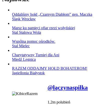
Oddaliśmy hołd „Czarnym Diabłom” gen. Maczka
Śląsk Wrocław
Marsz ku pamięci ofiar rzezi wołyńskiej
Stal Stalowa Wola
Wspólna pomoc ośrodków.
Stal Mielec
Charytatywny Turniej dla Ani
Miedź Legnica
RAZEM ODDAJMY HOŁD BOHATEROM!
Jagiellonia Białystok
@łączynaspiłka
1,2m polubień