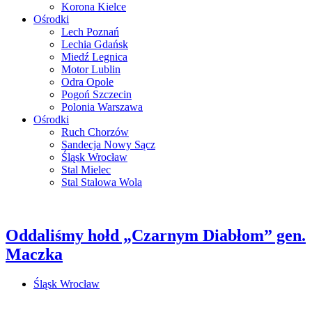
Korona Kielce
Ośrodki
Lech Poznań
Lechia Gdańsk
Miedź Legnica
Motor Lublin
Odra Opole
Pogoń Szczecin
Polonia Warszawa
Ośrodki
Ruch Chorzów
Sandecja Nowy Sącz
Śląsk Wrocław
Stal Mielec
Stal Stalowa Wola
Oddaliśmy hołd „Czarnym Diabłom” gen.
Maczka
Śląsk Wrocław