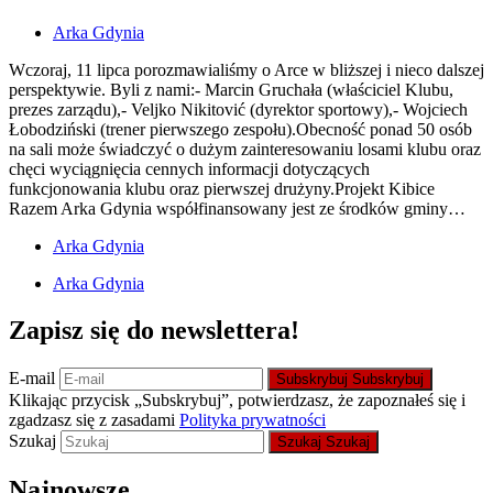
Arka Gdynia
Wczoraj, 11 lipca porozmawialiśmy o Arce w bliższej i nieco dalszej
perspektywie. Byli z nami:- Marcin Gruchała (właściciel Klubu,
prezes zarządu),- Veljko Nikitović (dyrektor sportowy),- Wojciech
Łobodziński (trener pierwszego zespołu).Obecność ponad 50 osób
na sali może świadczyć o dużym zainteresowaniu losami klubu oraz
chęci wyciągnięcia cennych informacji dotyczących
funkcjonowania klubu oraz pierwszej drużyny.Projekt Kibice
Razem Arka Gdynia współfinansowany jest ze środków gminy…
Arka Gdynia
Arka Gdynia
Zapisz się do newslettera!
E-mail
Subskrybuj
Subskrybuj
Klikając przycisk „Subskrybuj”, potwierdzasz, że zapoznałeś się i
zgadzasz się z zasadami
Polityka prywatności
Szukaj
Szukaj
Szukaj
Najnowsze