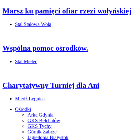
Marsz ku pamięci ofiar rzezi wołyńskiej
Stal Stalowa Wola
Wspólna pomoc ośrodków.
Stal Mielec
Charytatywny Turniej dla Ani
Miedź Legnica
Ośrodki
Arka Gdynia
GKS Bełchatów
GKS Tychy
Górnik Zabrze
Jagiellonia Białystok