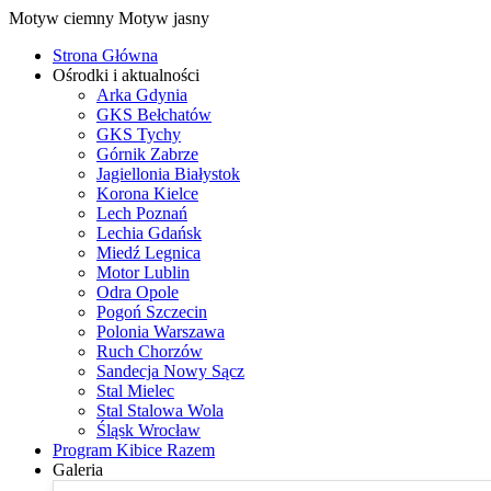
Motyw ciemny
Motyw jasny
Strona Główna
Ośrodki i aktualności
Arka Gdynia
GKS Bełchatów
GKS Tychy
Górnik Zabrze
Jagiellonia Białystok
Korona Kielce
Lech Poznań
Lechia Gdańsk
Miedź Legnica
Motor Lublin
Odra Opole
Pogoń Szczecin
Polonia Warszawa
Ruch Chorzów
Sandecja Nowy Sącz
Stal Mielec
Stal Stalowa Wola
Śląsk Wrocław
Program Kibice Razem
Galeria