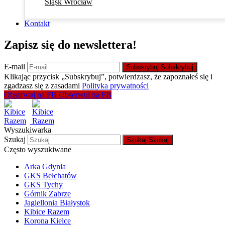
Śląsk Wrocław
Kontakt
Zapisz się do newslettera!
E-mail
Subskrybuj
Subskrybuj
Klikając przycisk „Subskrybuj”, potwierdzasz, że zapoznałeś się i
zgadzasz się z zasadami
Polityka prywatności
Obserwuj na FB
Obserwuj na FB
Wyszukiwarka
Szukaj
Szukaj
Szukaj
Często wyszukiwane
Arka Gdynia
GKS Bełchatów
GKS Tychy
Górnik Zabrze
Jagiellonia Białystok
Kibice Razem
Korona Kielce