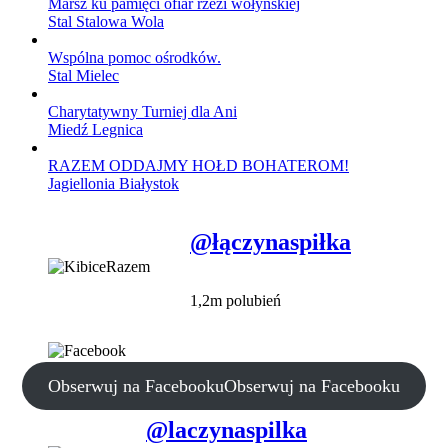
Marsz ku pamięci ofiar rzezi wołyńskiej
Stal Stalowa Wola
Wspólna pomoc ośrodków.
Stal Mielec
Charytatywny Turniej dla Ani
Miedź Legnica
RAZEM ODDAJMY HOŁD BOHATEROM!
Jagiellonia Białystok
@łączynaspiłka
1,2m polubień
Obserwuj na Facebooku
Obserwuj na Facebooku
@laczynaspilka