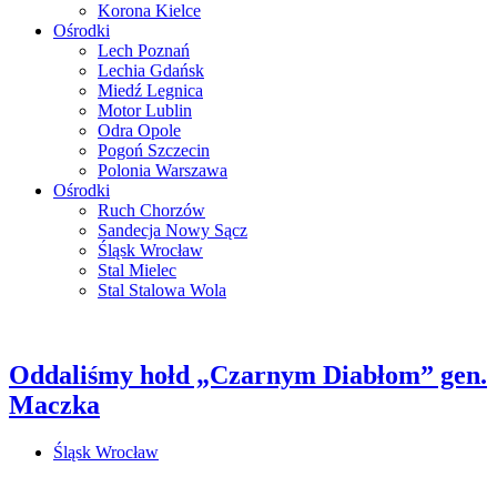
Korona Kielce
Ośrodki
Lech Poznań
Lechia Gdańsk
Miedź Legnica
Motor Lublin
Odra Opole
Pogoń Szczecin
Polonia Warszawa
Ośrodki
Ruch Chorzów
Sandecja Nowy Sącz
Śląsk Wrocław
Stal Mielec
Stal Stalowa Wola
Oddaliśmy hołd „Czarnym Diabłom” gen.
Maczka
Śląsk Wrocław