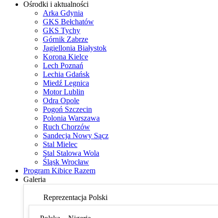
Ośrodki i aktualności
Arka Gdynia
GKS Bełchatów
GKS Tychy
Górnik Zabrze
Jagiellonia Białystok
Korona Kielce
Lech Poznań
Lechia Gdańsk
Miedź Legnica
Motor Lublin
Odra Opole
Pogoń Szczecin
Polonia Warszawa
Ruch Chorzów
Sandecja Nowy Sącz
Stal Mielec
Stal Stalowa Wola
Śląsk Wrocław
Program Kibice Razem
Galeria
Reprezentacja Polski