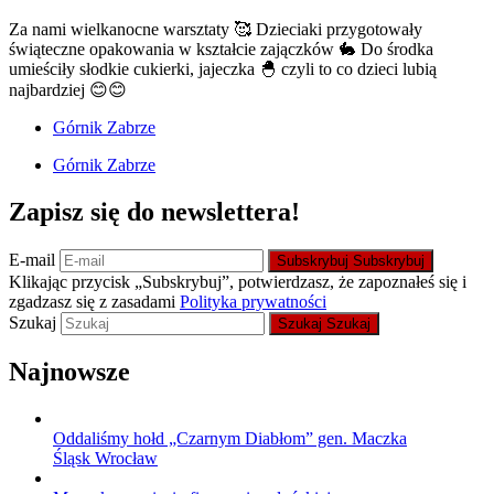
Za nami wielkanocne warsztaty 🥰 Dzieciaki przygotowały
świąteczne opakowania w kształcie zajączków 🐇 Do środka
umieściły słodkie cukierki, jajeczka 🐣 czyli to co dzieci lubią
najbardziej 😊😊
Górnik Zabrze
Górnik Zabrze
Zapisz się do newslettera!
E-mail
Subskrybuj
Subskrybuj
Klikając przycisk „Subskrybuj”, potwierdzasz, że zapoznałeś się i
zgadzasz się z zasadami
Polityka prywatności
Szukaj
Szukaj
Szukaj
Najnowsze
Oddaliśmy hołd „Czarnym Diabłom” gen. Maczka
Śląsk Wrocław