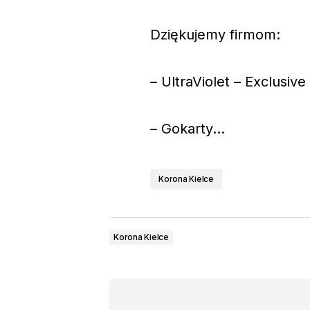
Dziękujemy firmom:
– UltraViolet – Exclusive
– Gokarty…
Korona Kielce
Korona Kielce