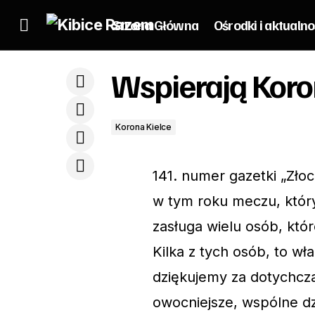
Strona Główna
Ośrodki i aktualno
Wspierają Koro
WYJAZD: ŚLĄSK - KORONA
Korona Kielce
141. numer gazetki „Złoc
w tym roku meczu, który
zasługa wielu osób, któ
Kilka z tych osób, to wł
dziękujemy za dotychcza
owocniejsze, wspólne dzi