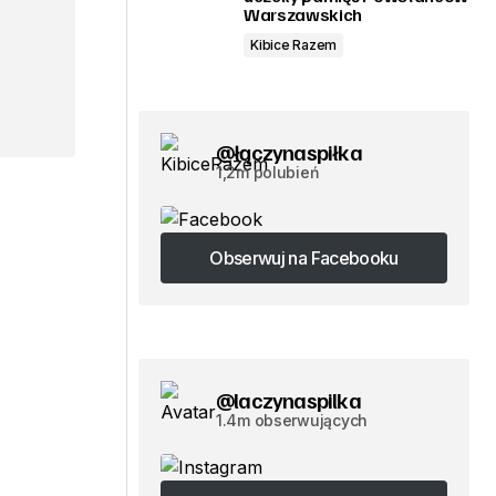
Warszawskich
Kibice Razem
@łączynaspiłka
1,2m polubień
Obserwuj na Facebooku
Obserwuj na Facebooku
@laczynaspilka
1.4m obserwujących