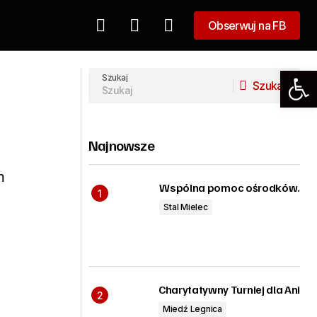
Obserwuj na FB
Obserwuj na FB
Oświadczenie
Szukaj
Szukaj
Szukaj
Najnowsze
m
Wspólna pomoc ośrodków.
Stal Mielec
Charytatywny Turniej dla Ani
Miedź Legnica