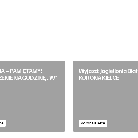
IA – PAMIĘTAMY!
Wyjazd: Jagiellonia Bia
ENIE NA GODZINĘ „W”
KORONA KIELCE
ce
Korona Kielce