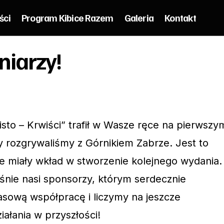
ści
Program Kibice Razem
Galeria
Kontakt
Wspierają Koroniarzy!
niarzy!
Korona Kielce
isto – Krwiści” trafił w Wasze ręce na pierwszy
 rozgrywaliśmy z Górnikiem Zabrze. Jest to
re miały wkład w stworzenie kolejnego wydania.
aśnie nasi sponsorzy, którym serdecznie
sową współpracę i liczymy na jeszcze
ałania w przyszłości!