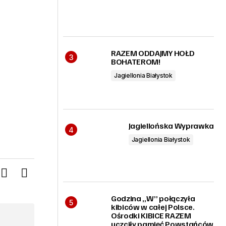
RAZEM ODDAJMY HOŁD
BOHATEROM!
Jagiellonia Białystok
Jagiellońska Wyprawka
Jagiellonia Białystok
Godzina „W” połączyła
kibiców w całej Polsce.
Ośrodki KIBICE RAZEM
uczciły pamięć Powstańców