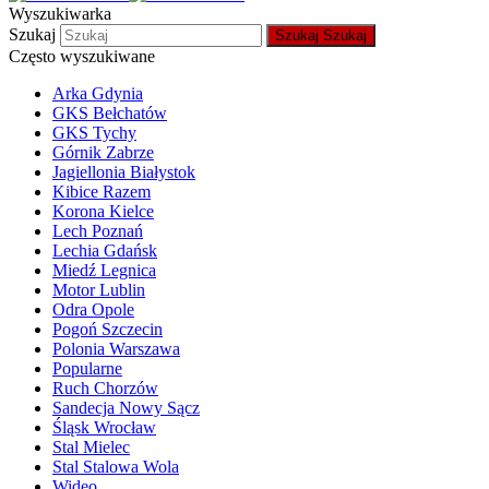
Wyszukiwarka
Szukaj
Szukaj
Szukaj
Często wyszukiwane
Arka Gdynia
GKS Bełchatów
GKS Tychy
Górnik Zabrze
Jagiellonia Białystok
Kibice Razem
Korona Kielce
Lech Poznań
Lechia Gdańsk
Miedź Legnica
Motor Lublin
Odra Opole
Pogoń Szczecin
Polonia Warszawa
Popularne
Ruch Chorzów
Sandecja Nowy Sącz
Śląsk Wrocław
Stal Mielec
Stal Stalowa Wola
Wideo