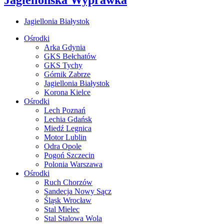
Jagiellonia Białystok
Ośrodki
Arka Gdynia
GKS Bełchatów
GKS Tychy
Górnik Zabrze
Jagiellonia Białystok
Korona Kielce
Ośrodki
Lech Poznań
Lechia Gdańsk
Miedź Legnica
Motor Lublin
Odra Opole
Pogoń Szczecin
Polonia Warszawa
Ośrodki
Ruch Chorzów
Sandecja Nowy Sącz
Śląsk Wrocław
Stal Mielec
Stal Stalowa Wola