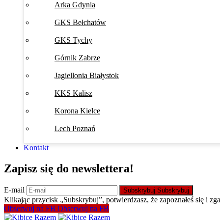
Arka Gdynia
GKS Bełchatów
GKS Tychy
Górnik Zabrze
Jagiellonia Białystok
KKS Kalisz
Korona Kielce
Lech Poznań
Kontakt
Zapisz się do newslettera!
E-mail
Subskrybuj
Subskrybuj
Klikając przycisk „Subskrybuj”, potwierdzasz, że zapoznałeś się i zg
Obserwuj na FB
Obserwuj na FB