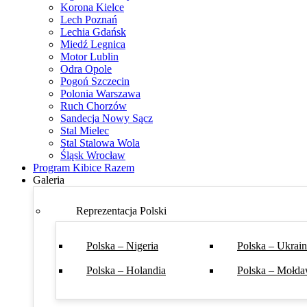
Korona Kielce
Lech Poznań
Lechia Gdańsk
Miedź Legnica
Motor Lublin
Odra Opole
Pogoń Szczecin
Polonia Warszawa
Ruch Chorzów
Sandecja Nowy Sącz
Stal Mielec
Stal Stalowa Wola
Śląsk Wrocław
Program Kibice Razem
Galeria
Reprezentacja Polski
Polska – Nigeria
Polska – Ukrai
Polska – Holandia
Polska – Mołda