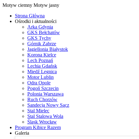
Motyw ciemny
Motyw jasny
Strona Główna
Ośrodki i aktualności
Arka Gdynia
GKS Bełchatów
GKS Tychy
Górnik Zabrze
Jagiellonia Białystok
Korona Kielce
Lech Poznań
Lechia Gdańsk
Miedź Legnica
Motor Lublin
Odra Opole
Pogoń Szczecin
Polonia Warszawa
Ruch Chorzów
Sandecja Nowy Sącz
Stal Mielec
Stal Stalowa Wola
Śląsk Wrocław
Program Kibice Razem
Galeria