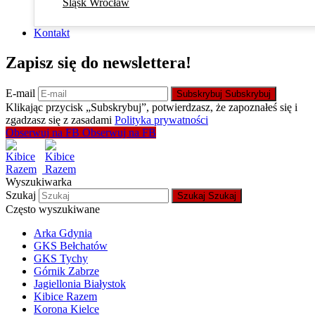
Śląsk Wrocław
Kontakt
Zapisz się do newslettera!
E-mail
Subskrybuj
Subskrybuj
Klikając przycisk „Subskrybuj”, potwierdzasz, że zapoznałeś się i
zgadzasz się z zasadami
Polityka prywatności
Obserwuj na FB
Obserwuj na FB
Wyszukiwarka
Szukaj
Szukaj
Szukaj
Często wyszukiwane
Arka Gdynia
GKS Bełchatów
GKS Tychy
Górnik Zabrze
Jagiellonia Białystok
Kibice Razem
Korona Kielce