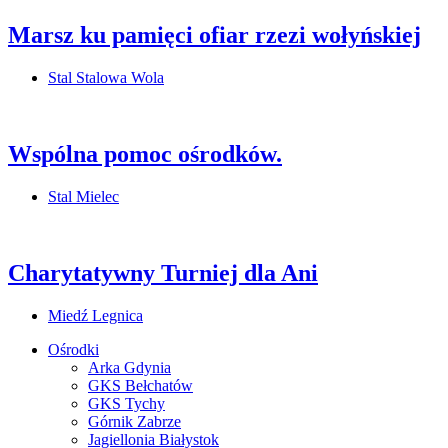
Marsz ku pamięci ofiar rzezi wołyńskiej
Stal Stalowa Wola
Wspólna pomoc ośrodków.
Stal Mielec
Charytatywny Turniej dla Ani
Miedź Legnica
Ośrodki
Arka Gdynia
GKS Bełchatów
GKS Tychy
Górnik Zabrze
Jagiellonia Białystok