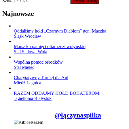
Szukaj
Szukaj
Szukaj
Najnowsze
Oddaliśmy hołd „Czarnym Diabłom” gen. Maczka
Śląsk Wrocław
Marsz ku pamięci ofiar rzezi wołyńskiej
Stal Stalowa Wola
Wspólna pomoc ośrodków.
Stal Mielec
Charytatywny Turniej dla Ani
Miedź Legnica
RAZEM ODDAJMY HOŁD BOHATEROM!
Jagiellonia Białystok
@łączynaspiłka