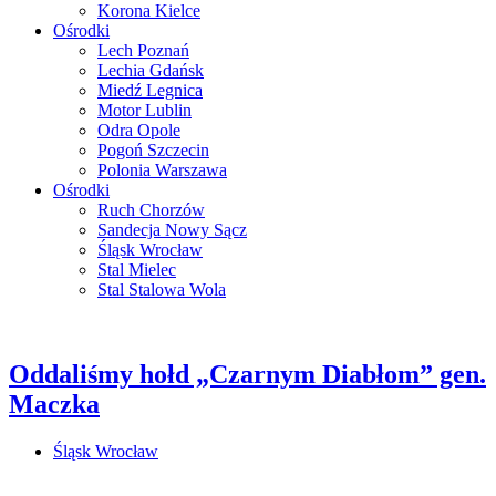
Korona Kielce
Ośrodki
Lech Poznań
Lechia Gdańsk
Miedź Legnica
Motor Lublin
Odra Opole
Pogoń Szczecin
Polonia Warszawa
Ośrodki
Ruch Chorzów
Sandecja Nowy Sącz
Śląsk Wrocław
Stal Mielec
Stal Stalowa Wola
Oddaliśmy hołd „Czarnym Diabłom” gen.
Maczka
Śląsk Wrocław