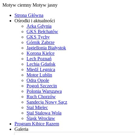
Motyw ciemny
Motyw jasny
Strona Główna
Ośrodki i aktualności
Arka Gdynia
GKS Bełchatów
GKS Tychy
Górnik Zabrze
Jagiellonia Białystok
Korona Kielce
Lech Poznań
Lechia Gdańsk
Miedź Legnica
Motor Lublin
Odra Opole
Pogoń Szczecin
Polonia Warszawa
Ruch Chorzów
Sandecja Nowy Sącz
Stal Mielec
Stal Stalowa Wola
Śląsk Wrocław
Program Kibice Razem
Galeria