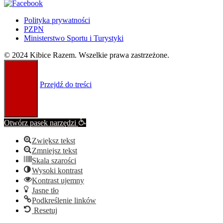
Polityka prywatności
PZPN
Ministerstwo Sportu i Turystyki
© 2024 Kibice Razem. Wszelkie prawa zastrzeżone.
Przejdź do treści
Otwórz pasek narzędzi
Zwiększ tekst
Zmniejsz tekst
Skala szarości
Wysoki kontrast
Kontrast ujemny
Jasne tło
Podkreślenie linków
Resetuj