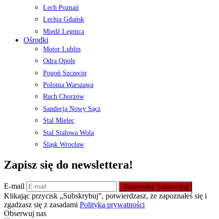
Lech Poznań
Lechia Gdańsk
Miedź Legnica
Ośrodki
Motor Lublin
Odra Opole
Pogoń Szczecin
Polonia Warszawa
Ruch Chorzów
Sandecja Nowy Sącz
Stal Mielec
Stal Stalowa Wola
Śląsk Wrocław
Zapisz się do newslettera!
E-mail
Subskrybuj
Subskrybuj
Klikając przycisk „Subskrybuj”, potwierdzasz, że zapoznałeś się i
zgadzasz się z zasadami
Polityka prywatności
Obserwuj nas