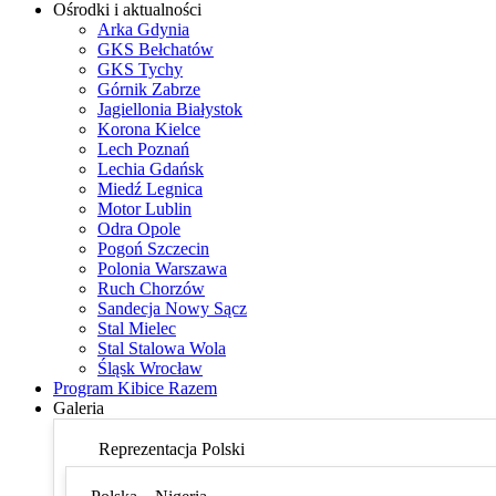
Ośrodki i aktualności
Arka Gdynia
GKS Bełchatów
GKS Tychy
Górnik Zabrze
Jagiellonia Białystok
Korona Kielce
Lech Poznań
Lechia Gdańsk
Miedź Legnica
Motor Lublin
Odra Opole
Pogoń Szczecin
Polonia Warszawa
Ruch Chorzów
Sandecja Nowy Sącz
Stal Mielec
Stal Stalowa Wola
Śląsk Wrocław
Program Kibice Razem
Galeria
Reprezentacja Polski