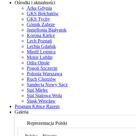
Ośrodki i aktualności
Arka Gdynia
GKS Bełchatów
GKS Tychy
Górnik Zabrze
Jagiellonia Białystok
Korona Kielce
Lech Poznań
Lechia Gdańsk
Miedź Legnica
Motor Lublin
Odra Opole
Pogoń Szczecin
Polonia Warszawa
Ruch Chorzów
Sandecja Nowy Sącz
Stal Mielec
Stal Stalowa Wola
Śląsk Wrocław
Program Kibice Razem
Galeria
Reprezentacja Polski