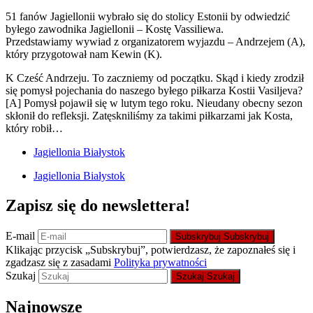
51 fanów Jagiellonii wybrało się do stolicy Estonii by odwiedzić
byłego zawodnika Jagiellonii – Kostę Vassiliewa.
Przedstawiamy wywiad z organizatorem wyjazdu – Andrzejem (A),
który przygotował nam Kewin (K).
K Cześć Andrzeju. To zaczniemy od początku. Skąd i kiedy zrodził
się pomysł pojechania do naszego byłego piłkarza Kostii Vasiljeva?
[A] Pomysł pojawił się w lutym tego roku. Nieudany obecny sezon
skłonił do refleksji. Zatęskniliśmy za takimi piłkarzami jak Kosta,
który robił…
Jagiellonia Białystok
Jagiellonia Białystok
Zapisz się do newslettera!
E-mail
Subskrybuj
Subskrybuj
Klikając przycisk „Subskrybuj”, potwierdzasz, że zapoznałeś się i
zgadzasz się z zasadami
Polityka prywatności
Szukaj
Szukaj
Szukaj
Najnowsze