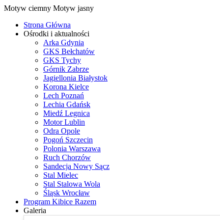
Motyw ciemny
Motyw jasny
Strona Główna
Ośrodki i aktualności
Arka Gdynia
GKS Bełchatów
GKS Tychy
Górnik Zabrze
Jagiellonia Białystok
Korona Kielce
Lech Poznań
Lechia Gdańsk
Miedź Legnica
Motor Lublin
Odra Opole
Pogoń Szczecin
Polonia Warszawa
Ruch Chorzów
Sandecja Nowy Sącz
Stal Mielec
Stal Stalowa Wola
Śląsk Wrocław
Program Kibice Razem
Galeria