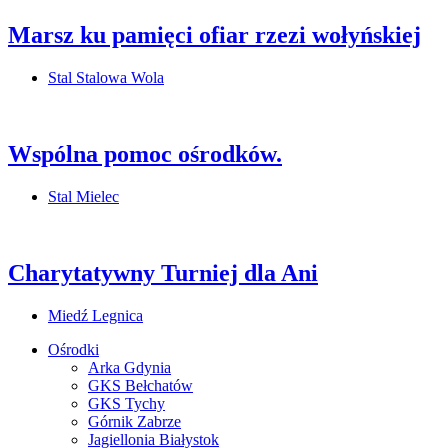
Marsz ku pamięci ofiar rzezi wołyńskiej
Stal Stalowa Wola
Wspólna pomoc ośrodków.
Stal Mielec
Charytatywny Turniej dla Ani
Miedź Legnica
Ośrodki
Arka Gdynia
GKS Bełchatów
GKS Tychy
Górnik Zabrze
Jagiellonia Białystok