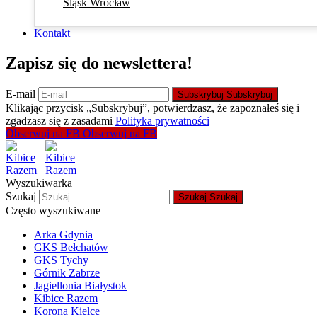
Śląsk Wrocław
Kontakt
Zapisz się do newslettera!
E-mail
Subskrybuj
Subskrybuj
Klikając przycisk „Subskrybuj”, potwierdzasz, że zapoznałeś się i
zgadzasz się z zasadami
Polityka prywatności
Obserwuj na FB
Obserwuj na FB
Wyszukiwarka
Szukaj
Szukaj
Szukaj
Często wyszukiwane
Arka Gdynia
GKS Bełchatów
GKS Tychy
Górnik Zabrze
Jagiellonia Białystok
Kibice Razem
Korona Kielce