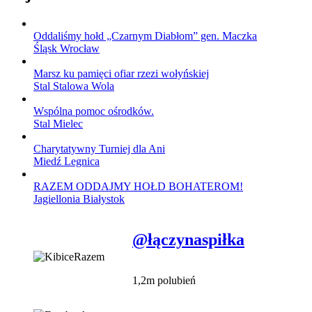
Oddaliśmy hołd „Czarnym Diabłom” gen. Maczka
Śląsk Wrocław
Marsz ku pamięci ofiar rzezi wołyńskiej
Stal Stalowa Wola
Wspólna pomoc ośrodków.
Stal Mielec
Charytatywny Turniej dla Ani
Miedź Legnica
RAZEM ODDAJMY HOŁD BOHATEROM!
Jagiellonia Białystok
@łączynaspiłka
1,2m polubień