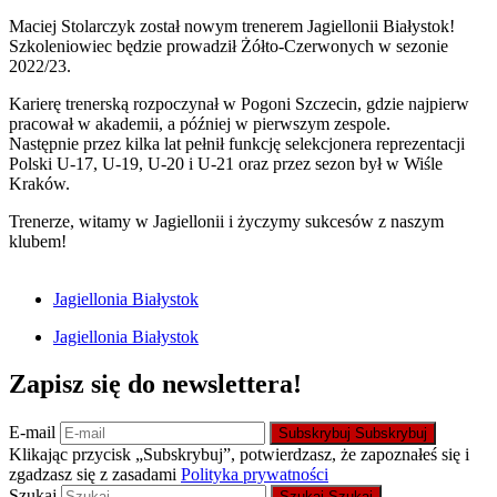
Maciej Stolarczyk został nowym trenerem Jagiellonii Białystok!
Szkoleniowiec będzie prowadził Żółto-Czerwonych w sezonie
2022/23.
Karierę trenerską rozpoczynał w Pogoni Szczecin, gdzie najpierw
pracował w akademii, a później w pierwszym zespole.
Następnie przez kilka lat pełnił funkcję selekcjonera reprezentacji
Polski U-17, U-19, U-20 i U-21 oraz przez sezon był w Wiśle
Kraków.
Trenerze, witamy w Jagiellonii i życzymy sukcesów z naszym
klubem!
Jagiellonia Białystok
Jagiellonia Białystok
Zapisz się do newslettera!
E-mail
Subskrybuj
Subskrybuj
Klikając przycisk „Subskrybuj”, potwierdzasz, że zapoznałeś się i
zgadzasz się z zasadami
Polityka prywatności
Szukaj
Szukaj
Szukaj