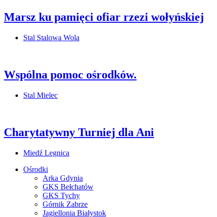
Marsz ku pamięci ofiar rzezi wołyńskiej
Stal Stalowa Wola
Wspólna pomoc ośrodków.
Stal Mielec
Charytatywny Turniej dla Ani
Miedź Legnica
Ośrodki
Arka Gdynia
GKS Bełchatów
GKS Tychy
Górnik Zabrze
Jagiellonia Białystok