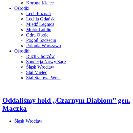
Korona Kielce
Ośrodki
Lech Poznań
Lechia Gdańsk
Miedź Legnica
Motor Lublin
Odra Opole
Pogoń Szczecin
Polonia Warszawa
Ośrodki
Ruch Chorzów
Sandecja Nowy Sącz
Śląsk Wrocław
Stal Mielec
Stal Stalowa Wola
Oddaliśmy hołd „Czarnym Diabłom” gen.
Maczka
Śląsk Wrocław