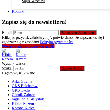
Śląsk Wrocław
Kontakt
Zapisz się do newslettera!
E-mail
Subskrybuj
Subskrybuj
Klikając przycisk „Subskrybuj”, potwierdzasz, że zapoznałeś się i
zgadzasz się z zasadami
Polityka prywatności
Obserwuj na FB
Obserwuj na FB
Wyszukiwarka
Szukaj
Szukaj
Szukaj
Często wyszukiwane
Arka Gdynia
GKS Bełchatów
GKS Tychy
Górnik Zabrze
Jagiellonia Białystok
Kibice Razem
Korona Kielce