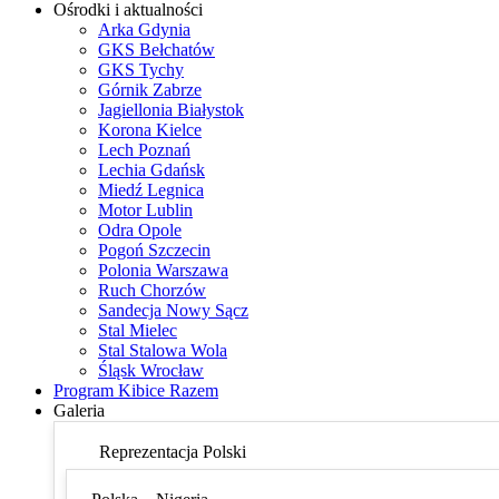
Ośrodki i aktualności
Arka Gdynia
GKS Bełchatów
GKS Tychy
Górnik Zabrze
Jagiellonia Białystok
Korona Kielce
Lech Poznań
Lechia Gdańsk
Miedź Legnica
Motor Lublin
Odra Opole
Pogoń Szczecin
Polonia Warszawa
Ruch Chorzów
Sandecja Nowy Sącz
Stal Mielec
Stal Stalowa Wola
Śląsk Wrocław
Program Kibice Razem
Galeria
Reprezentacja Polski