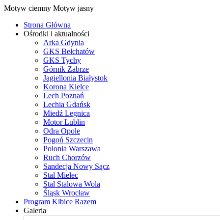
Motyw ciemny
Motyw jasny
Strona Główna
Ośrodki i aktualności
Arka Gdynia
GKS Bełchatów
GKS Tychy
Górnik Zabrze
Jagiellonia Białystok
Korona Kielce
Lech Poznań
Lechia Gdańsk
Miedź Legnica
Motor Lublin
Odra Opole
Pogoń Szczecin
Polonia Warszawa
Ruch Chorzów
Sandecja Nowy Sącz
Stal Mielec
Stal Stalowa Wola
Śląsk Wrocław
Program Kibice Razem
Galeria