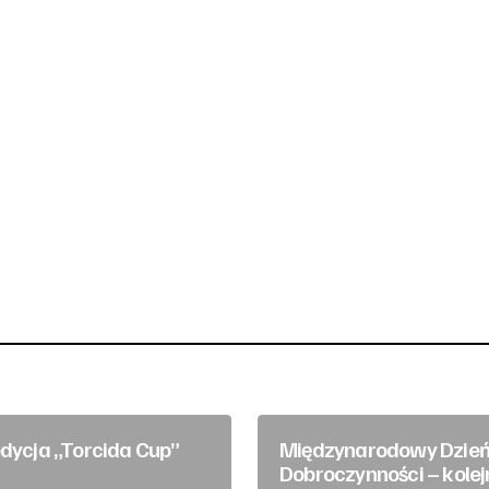
edycja „Torcida Cup”
Międzynarodowy Dzie
Dobroczynności – kolej