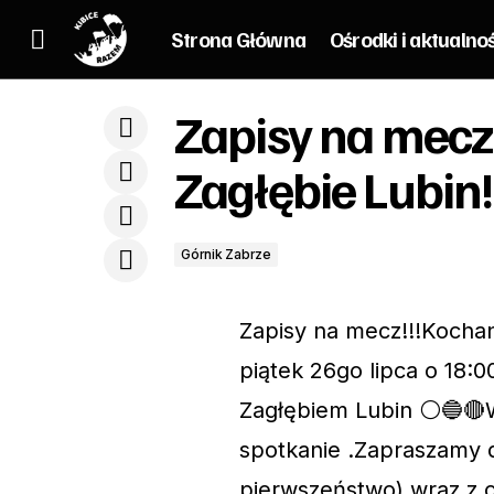
Strona Główna
Ośrodki i aktualno
Zapisy na mecz
Nie Jesteś Sam - podsumowanie akcji
G
Zagłębie Lubin!
Górnik Zabrze
Zapisy na mecz!!!Koch
piątek 26go lipca o 18:0
Zagłębiem Lubin ⚪🔵🔴W
spotkanie .Zapraszamy d
pierwszeństwo) wraz z 