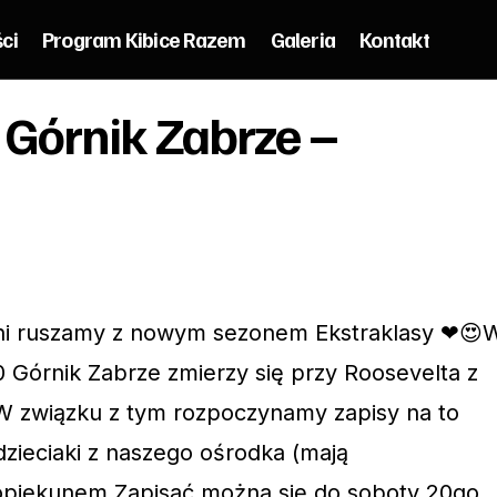
ści
Program Kibice Razem
Galeria
Kontakt
Zapisy na mecz Górnik Zabrze – Zagłębie Lub
 Górnik Zabrze –
órnik Zabrze
ani ruszamy z nowym sezonem Ekstraklasy ❤😍
0 Górnik Zabrze zmierzy się przy Roosevelta z
 związku z tym rozpoczynamy zapisy na to
zieciaki z naszego ośrodka (mają
opiekunem.Zapisać można się do soboty 20go