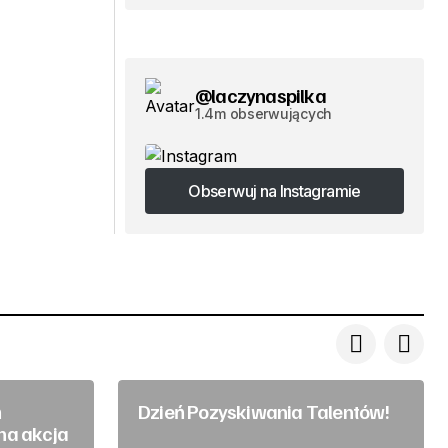
@laczynaspilka
1.4m obserwujących
Obserwuj na Instagramie
Obserwuj na Instagramie
ń
Dzień Pozyskiwania Talentów!
na akcja