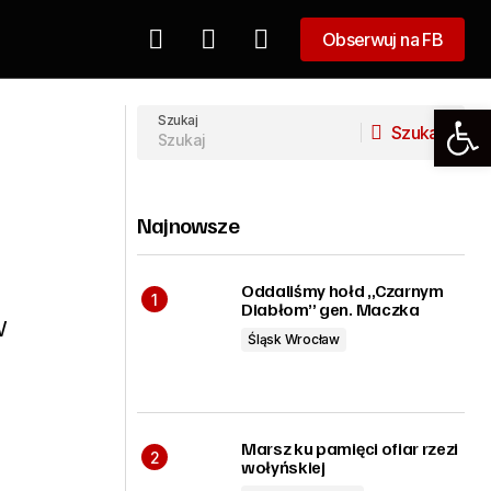
Obserwuj na FB
Obserwuj na FB
Szkolenie z I Pomocy
in!
Przedmedycznej!
Szukaj
Szukaj
Szukaj
Najnowsze
Oddaliśmy hołd „Czarnym
Diabłom” gen. Maczka
W
Śląsk Wrocław
Marsz ku pamięci ofiar rzezi
wołyńskiej