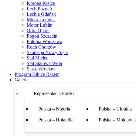
Korona Kielce
Lech Poznań
Lechia Gdańsk
Miedź Legnica
Motor Lublin
Odra Opole
Pogoń Szczecin
Polonia Warszawa
Ruch Chorzów
Sandecja Nowy Sącz
Stal Mielec
Stal Stalowa Wola
Śląsk Wrocław
Program Kibice Razem
Galeria
Reprezentacja Polski
Polska – Nigeria
Polska – Ukraina
Polska – Holandia
Polska – Mołdawia