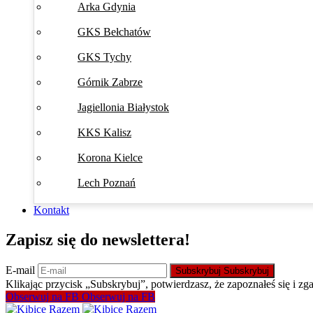
Arka Gdynia
GKS Bełchatów
GKS Tychy
Górnik Zabrze
Jagiellonia Białystok
KKS Kalisz
Korona Kielce
Lech Poznań
Kontakt
Zapisz się do newslettera!
E-mail
Subskrybuj
Subskrybuj
Klikając przycisk „Subskrybuj”, potwierdzasz, że zapoznałeś się i zg
Obserwuj na FB
Obserwuj na FB