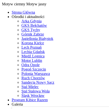
Motyw ciemny
Motyw jasny
Strona Główna
Ośrodki i aktualności
Arka Gdynia
GKS Bełchatów
GKS Tychy
Górnik Zabrze
Jagiellonia Białystok
Korona Kielce
Lech Poznań
Lechia Gdańsk
Miedź Legnica
Motor Lublin
Odra Opole
Pogoń Szczecin
Polonia Warszawa
Ruch Chorzów
Sandecja Nowy Sącz
Stal Mielec
Stal Stalowa Wola
Śląsk Wrocław
Program Kibice Razem
Galeria