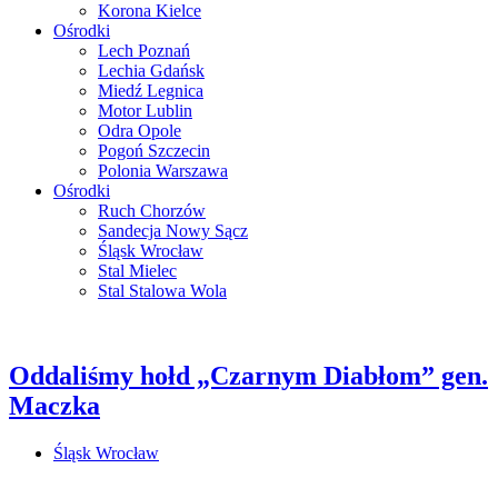
Korona Kielce
Ośrodki
Lech Poznań
Lechia Gdańsk
Miedź Legnica
Motor Lublin
Odra Opole
Pogoń Szczecin
Polonia Warszawa
Ośrodki
Ruch Chorzów
Sandecja Nowy Sącz
Śląsk Wrocław
Stal Mielec
Stal Stalowa Wola
Oddaliśmy hołd „Czarnym Diabłom” gen.
Maczka
Śląsk Wrocław