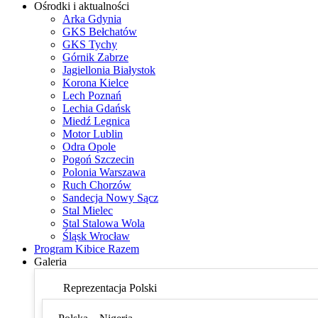
Ośrodki i aktualności
Arka Gdynia
GKS Bełchatów
GKS Tychy
Górnik Zabrze
Jagiellonia Białystok
Korona Kielce
Lech Poznań
Lechia Gdańsk
Miedź Legnica
Motor Lublin
Odra Opole
Pogoń Szczecin
Polonia Warszawa
Ruch Chorzów
Sandecja Nowy Sącz
Stal Mielec
Stal Stalowa Wola
Śląsk Wrocław
Program Kibice Razem
Galeria
Reprezentacja Polski