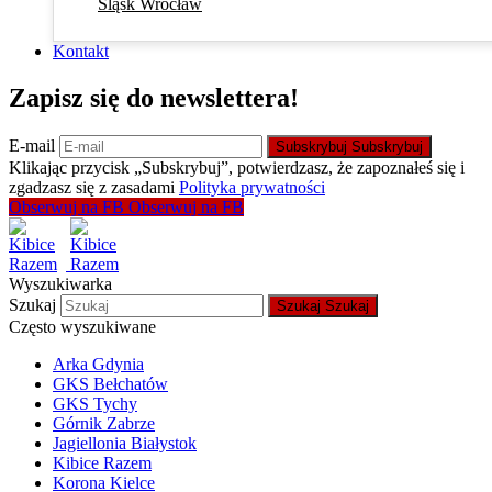
Śląsk Wrocław
Kontakt
Zapisz się do newslettera!
E-mail
Subskrybuj
Subskrybuj
Klikając przycisk „Subskrybuj”, potwierdzasz, że zapoznałeś się i
zgadzasz się z zasadami
Polityka prywatności
Obserwuj na FB
Obserwuj na FB
Wyszukiwarka
Szukaj
Szukaj
Szukaj
Często wyszukiwane
Arka Gdynia
GKS Bełchatów
GKS Tychy
Górnik Zabrze
Jagiellonia Białystok
Kibice Razem
Korona Kielce