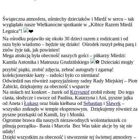
Świąteczna atmosfera, uśmiechy dzieciaków i Miedź w sercu – tak
wyglądało nasze Wielkanocne spotkanie w „Kibice Razem Miedź
Legnica”!
Na ośrodku pojawiło się około 30 dzieci razem z rodzicami i od
razu było wiadomo – będzie się działo!
Ośrodek ruszył pełną parą i
znów żyje tak, jak powinien!
Mega atrakcją była obecność naszych gości – piłkarzy Miedzi:
Kamila Antonika i Mateusza Grudzińskiego
Dzieciaki mogły
przybić piątki, zrobić zdjęcia, zebrać autografy i zgarnąć
kolekcjonerskie karty – radości było co niemiara!
Odwiedził nas również zaprzyjaźniony radny Rady Miejskiej –
Piotr
Żabicki
, dziękujemy za obecność i wsparcie
Na stołach też konkret – żurek od
Krzysztof
zrobił robotę
Do tego
ciasta, słodycze i owoce od
Paulina
,
Katarzyna
i Ani, pyszne jajka
od
Aneta
i
Łukasz
oraz biała kiełbasa od
Sebastian
i
Slawek
–
wszystko zniknęło w tempie ekspresowym.
Dziękujemy również za
pyszne przekąski od Kamili, Izy i Moniki.
Ogromne brawa dla naszych niezawodnych wolontariuszek co
pilnują porządku–
Basia
i
Marcela
Bez Was takie akcje by się nie
udały!
Dzięki wszystkim za obecność i stworzenie tej świetnej atmosfery –