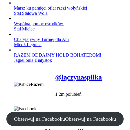
Marsz ku pamięci ofiar rzezi wołyńskiej
Stal Stalowa Wola
Wspólna pomoc ośrodków.
Stal Mielec
Charytatywny Turniej dla Ani
Miedź Legnica
RAZEM ODDAJMY HOŁD BOHATEROM!
Jagiellonia Białystok
@łączynaspiłka
1,2m polubień
Obserwuj na Facebooku
Obserwuj na Facebooku