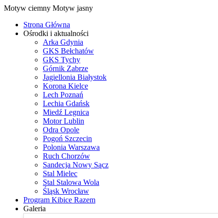
Motyw ciemny
Motyw jasny
Strona Główna
Ośrodki i aktualności
Arka Gdynia
GKS Bełchatów
GKS Tychy
Górnik Zabrze
Jagiellonia Białystok
Korona Kielce
Lech Poznań
Lechia Gdańsk
Miedź Legnica
Motor Lublin
Odra Opole
Pogoń Szczecin
Polonia Warszawa
Ruch Chorzów
Sandecja Nowy Sącz
Stal Mielec
Stal Stalowa Wola
Śląsk Wrocław
Program Kibice Razem
Galeria