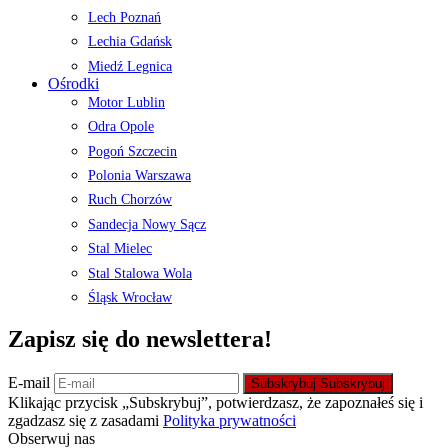
Lech Poznań
Lechia Gdańsk
Miedź Legnica
Ośrodki
Motor Lublin
Odra Opole
Pogoń Szczecin
Polonia Warszawa
Ruch Chorzów
Sandecja Nowy Sącz
Stal Mielec
Stal Stalowa Wola
Śląsk Wrocław
Zapisz się do newslettera!
E-mail
Subskrybuj
Subskrybuj
Klikając przycisk „Subskrybuj”, potwierdzasz, że zapoznałeś się i
zgadzasz się z zasadami
Polityka prywatności
Obserwuj nas