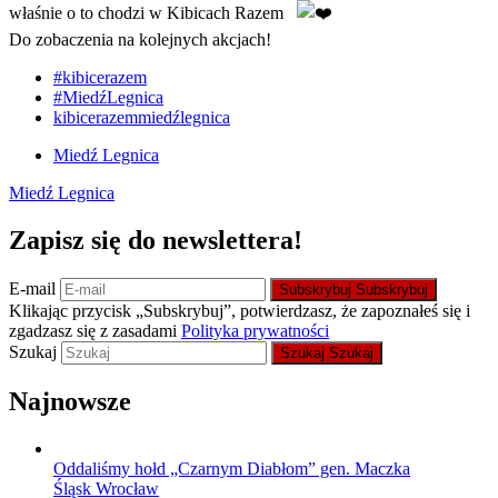
właśnie o to chodzi w Kibicach Razem
Do zobaczenia na kolejnych akcjach!
#kibicerazem
#MiedźLegnica
kibicerazemmiedźlegnica
Miedź Legnica
Miedź Legnica
Zapisz się do newslettera!
E-mail
Subskrybuj
Subskrybuj
Klikając przycisk „Subskrybuj”, potwierdzasz, że zapoznałeś się i
zgadzasz się z zasadami
Polityka prywatności
Szukaj
Szukaj
Szukaj
Najnowsze
Oddaliśmy hołd „Czarnym Diabłom” gen. Maczka
Śląsk Wrocław