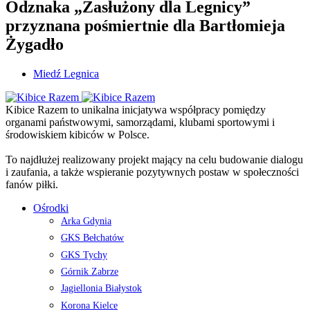
Odznaka „Zasłużony dla Legnicy”
przyznana pośmiertnie dla Bartłomieja
Żygadło
Miedź Legnica
Kibice Razem to unikalna inicjatywa współpracy pomiędzy
organami państwowymi, samorządami, klubami sportowymi i
środowiskiem kibiców w Polsce.
To najdłużej realizowany projekt mający na celu budowanie dialogu
i zaufania, a także wspieranie pozytywnych postaw w społeczności
fanów piłki.
Ośrodki
Arka Gdynia
GKS Bełchatów
GKS Tychy
Górnik Zabrze
Jagiellonia Białystok
Korona Kielce