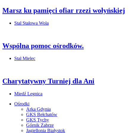
Marsz ku pamięci ofiar rzezi wołyńskiej
Stal Stalowa Wola
Wspólna pomoc ośrodków.
Stal Mielec
Charytatywny Turniej dla Ani
Miedź Legnica
Ośrodki
Arka Gdynia
GKS Bełchatów
GKS Tychy
Górnik Zabrze
Jagiellonia Białystok