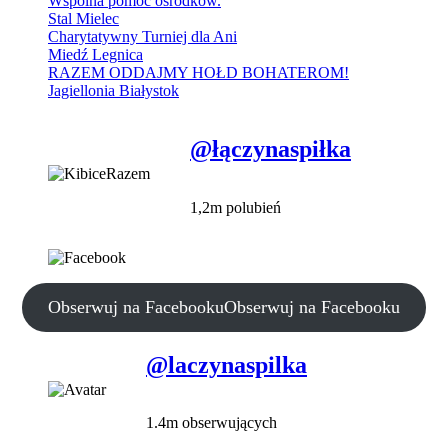
Wspólna pomoc ośrodków.
Stal Mielec
Charytatywny Turniej dla Ani
Miedź Legnica
RAZEM ODDAJMY HOŁD BOHATEROM!
Jagiellonia Białystok
@łączynaspiłka
1,2m polubień
Obserwuj na Facebooku
Obserwuj na Facebooku
@laczynaspilka
1.4m obserwujących