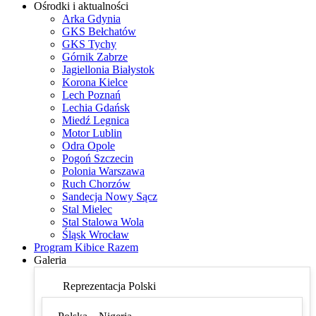
Ośrodki i aktualności
Arka Gdynia
GKS Bełchatów
GKS Tychy
Górnik Zabrze
Jagiellonia Białystok
Korona Kielce
Lech Poznań
Lechia Gdańsk
Miedź Legnica
Motor Lublin
Odra Opole
Pogoń Szczecin
Polonia Warszawa
Ruch Chorzów
Sandecja Nowy Sącz
Stal Mielec
Stal Stalowa Wola
Śląsk Wrocław
Program Kibice Razem
Galeria
Reprezentacja Polski