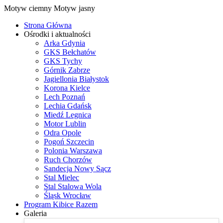
Motyw ciemny
Motyw jasny
Strona Główna
Ośrodki i aktualności
Arka Gdynia
GKS Bełchatów
GKS Tychy
Górnik Zabrze
Jagiellonia Białystok
Korona Kielce
Lech Poznań
Lechia Gdańsk
Miedź Legnica
Motor Lublin
Odra Opole
Pogoń Szczecin
Polonia Warszawa
Ruch Chorzów
Sandecja Nowy Sącz
Stal Mielec
Stal Stalowa Wola
Śląsk Wrocław
Program Kibice Razem
Galeria