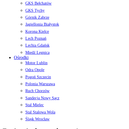
GKS Bełchatów
GKS Tychy
Górnik Zabrze
Jagiellonia Białystok
Korona Kielce
Lech Poznań
Lechia Gdańsk
Miedź Legnica
Ośrodki
Motor Lublin
Odra Opole
Pogoń Szczecin
Polonia Warszawa
Ruch Chorzów
Sandecja Nowy Sącz
Stal Mielec
Stal Stalowa Wola
Śląsk Wrocław