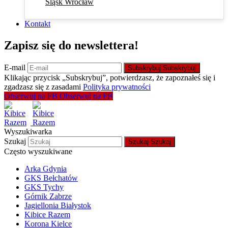
Śląsk Wrocław
Kontakt
Zapisz się do newslettera!
E-mail
Subskrybuj
Subskrybuj
Klikając przycisk „Subskrybuj”, potwierdzasz, że zapoznałeś się i
zgadzasz się z zasadami
Polityka prywatności
Obserwuj na FB
Obserwuj na FB
Wyszukiwarka
Szukaj
Szukaj
Szukaj
Często wyszukiwane
Arka Gdynia
GKS Bełchatów
GKS Tychy
Górnik Zabrze
Jagiellonia Białystok
Kibice Razem
Korona Kielce