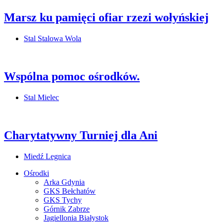
Marsz ku pamięci ofiar rzezi wołyńskiej
Stal Stalowa Wola
Wspólna pomoc ośrodków.
Stal Mielec
Charytatywny Turniej dla Ani
Miedź Legnica
Ośrodki
Arka Gdynia
GKS Bełchatów
GKS Tychy
Górnik Zabrze
Jagiellonia Białystok