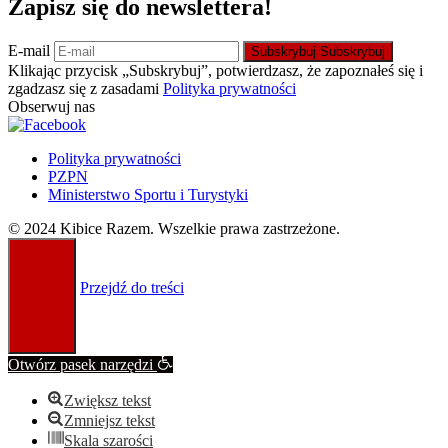
Zapisz się do newslettera!
E-mail
Subskrybuj
Subskrybuj
Klikając przycisk „Subskrybuj”, potwierdzasz, że zapoznałeś się i
zgadzasz się z zasadami
Polityka prywatności
Obserwuj nas
Polityka prywatności
PZPN
Ministerstwo Sportu i Turystyki
© 2024 Kibice Razem. Wszelkie prawa zastrzeżone.
Przejdź do treści
Otwórz pasek narzędzi
Zwiększ tekst
Zmniejsz tekst
Skala szarości