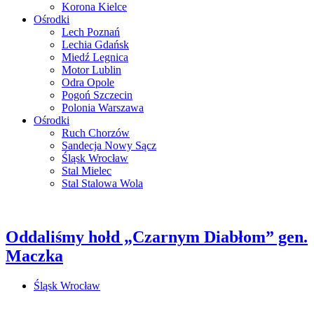
Korona Kielce
Ośrodki
Lech Poznań
Lechia Gdańsk
Miedź Legnica
Motor Lublin
Odra Opole
Pogoń Szczecin
Polonia Warszawa
Ośrodki
Ruch Chorzów
Sandecja Nowy Sącz
Śląsk Wrocław
Stal Mielec
Stal Stalowa Wola
Oddaliśmy hołd „Czarnym Diabłom” gen.
Maczka
Śląsk Wrocław