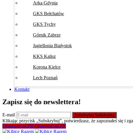
Arka Gdynia
GKS Bełchatów
GKS Tychy
Górnik Zabrze
Jagiellonia Białystok
KKS Kalisz
Korona Kielce
Lech Poznań
Kontakt
Zapisz się do newslettera!
E-mail
Subskrybuj
Subskrybuj
Klikając przycisk „Subskrybuj”, potwierdzasz, że zapoznałeś się i zg
Obserwuj na FB
Obserwuj na FB