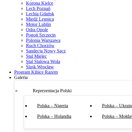
Korona Kielce
Lech Poznań
Lechia Gdańsk
Miedź Legnica
Motor Lublin
Odra Opole
Pogoń Szczecin
Polonia Warszawa
Ruch Chorzów
Sandecja Nowy Sącz
Stal Mielec
Stal Stalowa Wola
Śląsk Wrocław
Program Kibice Razem
Galeria
Reprezentacja Polski
Polska – Nigeria
Polska – Ukrai
Polska – Holandia
Polska – Mołda