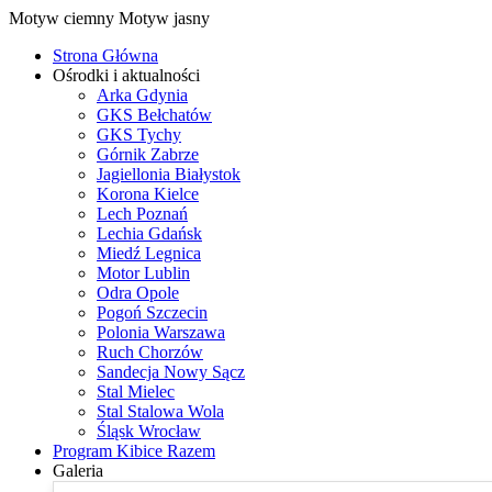
Motyw ciemny
Motyw jasny
Strona Główna
Ośrodki i aktualności
Arka Gdynia
GKS Bełchatów
GKS Tychy
Górnik Zabrze
Jagiellonia Białystok
Korona Kielce
Lech Poznań
Lechia Gdańsk
Miedź Legnica
Motor Lublin
Odra Opole
Pogoń Szczecin
Polonia Warszawa
Ruch Chorzów
Sandecja Nowy Sącz
Stal Mielec
Stal Stalowa Wola
Śląsk Wrocław
Program Kibice Razem
Galeria