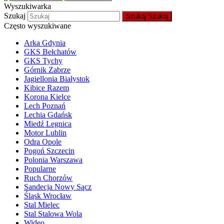
Wyszukiwarka
Szukaj
Szukaj
Szukaj
Często wyszukiwane
Arka Gdynia
GKS Bełchatów
GKS Tychy
Górnik Zabrze
Jagiellonia Białystok
Kibice Razem
Korona Kielce
Lech Poznań
Lechia Gdańsk
Miedź Legnica
Motor Lublin
Odra Opole
Pogoń Szczecin
Polonia Warszawa
Popularne
Ruch Chorzów
Sandecja Nowy Sącz
Śląsk Wrocław
Stal Mielec
Stal Stalowa Wola
Wideo