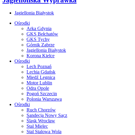
Jagiellonia Białystok
Ośrodki
Arka Gdynia
GKS Bełchatów
GKS Tychy
Górnik Zabrze
Jagiellonia Białystok
Korona Kielce
Ośrodki
Lech Poznań
Lechia Gdańsk
Miedź Legnica
Motor Lublin
Odra Opole
Pogoń Szczecin
Polonia Warszawa
Ośrodki
Ruch Chorzów
Sandecja Nowy Sącz
Śląsk Wrocław
Stal Mielec
Stal Stalowa Wola