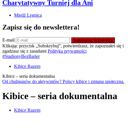
Charytatywny Turniej dla Ani
Miedź Legnica
Zapisz się do newslettera!
E-mail
Subskrybuj
Subskrybuj
Klikając przycisk „Subskrybuj”, potwierdzasz, że zapoznałeś się i
zgadzasz się z zasadami
Polityka prywatności
#StadionyBezBarier
Kibice Razem
Kibice – seria dokumentalna
Od chuliganów do aktywistów? Polscy kibice i zmiana społeczna.
Kibice – seria dokumentalna
Kibice Razem