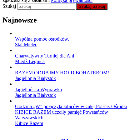
zgadzasz się z zasadami
Polityka prywatności
Szukaj
Szukaj
Szukaj
Najnowsze
Wspólna pomoc ośrodków.
Stal Mielec
Charytatywny Turniej dla Ani
Miedź Legnica
RAZEM ODDAJMY HOŁD BOHATEROM!
Jagiellonia Białystok
Jagiellońska Wyprawka
Jagiellonia Białystok
Godzina „W” połączyła kibiców w całej Polsce. Ośrodki
KIBICE RAZEM uczciły pamięć Powstańców
Warszawskich
Kibice Razem