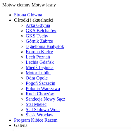
Motyw ciemny
Motyw jasny
Strona Główna
Ośrodki i aktualności
Arka Gdynia
GKS Bełchatów
GKS Tychy
Górnik Zabrze
Jagiellonia Białystok
Korona Kielce
Lech Poznań
Lechia Gdańsk
Miedź Legnica
Motor Lublin
Odra Opole
Pogoń Szczecin
Polonia Warszawa
Ruch Chorzów
Sandecja Nowy Sącz
Stal Mielec
Stal Stalowa Wola
Śląsk Wrocław
Program Kibice Razem
Galeria