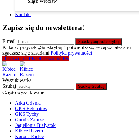
Śląsk Wrocław
Kontakt
Zapisz się do newslettera!
E-mail
Subskrybuj
Subskrybuj
Klikając przycisk „Subskrybuj”, potwierdzasz, że zapoznałeś się i
zgadzasz się z zasadami
Polityka prywatności
Obserwuj na FB
Obserwuj na FB
Wyszukiwarka
Szukaj
Szukaj
Szukaj
Często wyszukiwane
Arka Gdynia
GKS Bełchatów
GKS Tychy
Górnik Zabrze
Jagiellonia Białystok
Kibice Razem
Korona Kielce