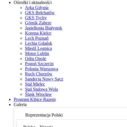
Ośrodki i aktualności
Arka Gdynia
GKS Bełchatów
GKS Tychy
Górnik Zabrze
Jagiellonia Białystok
Korona Kielce
Lech Poznań
Lechia Gdańsk
Miedź Legnica
Motor Lublin
Odra Opole
Pogoń Szczecin
Polonia Warszawa
Ruch Chorzów
Sandecja Nowy Sącz
Stal Mielec
Stal Stalowa Wola
Śląsk Wrocław
Program Kibice Razem
Galeria
Reprezentacja Polski