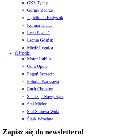
GKS Tychy
Górnik Zabrze
Jagiellonia Białystok
Korona Kielce
Lech Poznań
Lechia Gdańsk
Miedź Legnica
Ośrodki
Motor Lublin
Odra Opole
Pogoń Szczecin
Polonia Warszawa
Ruch Chorzów
Sandecja Nowy Sącz
Stal Mielec
Stal Stalowa Wola
Śląsk Wrocław
Zapisz się do newslettera!