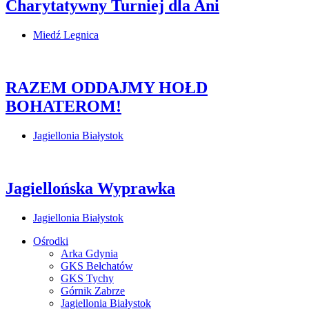
Charytatywny Turniej dla Ani
Miedź Legnica
RAZEM ODDAJMY HOŁD
BOHATEROM!
Jagiellonia Białystok
Jagiellońska Wyprawka
Jagiellonia Białystok
Ośrodki
Arka Gdynia
GKS Bełchatów
GKS Tychy
Górnik Zabrze
Jagiellonia Białystok