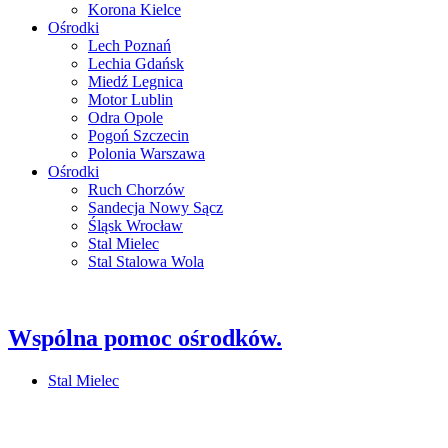
Korona Kielce
Ośrodki
Lech Poznań
Lechia Gdańsk
Miedź Legnica
Motor Lublin
Odra Opole
Pogoń Szczecin
Polonia Warszawa
Ośrodki
Ruch Chorzów
Sandecja Nowy Sącz
Śląsk Wrocław
Stal Mielec
Stal Stalowa Wola
Wspólna pomoc ośrodków.
Stal Mielec