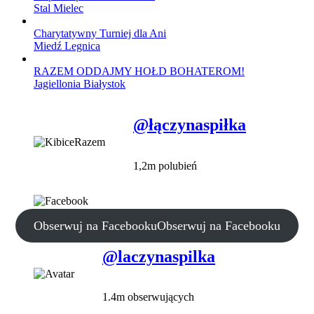
Stal Mielec
Charytatywny Turniej dla Ani
Miedź Legnica
RAZEM ODDAJMY HOŁD BOHATEROM!
Jagiellonia Białystok
@łączynaspiłka
1,2m polubień
Obserwuj na Facebooku
Obserwuj na Facebooku
@laczynaspilka
1.4m obserwujących