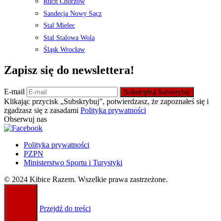
Ruch Chorzów
Sandecja Nowy Sącz
Stal Mielec
Stal Stalowa Wola
Śląsk Wrocław
Zapisz się do newslettera!
E-mail
Subskrybuj
Subskrybuj
Klikając przycisk „Subskrybuj”, potwierdzasz, że zapoznałeś się i
zgadzasz się z zasadami
Polityka prywatności
Obserwuj nas
Polityka prywatności
PZPN
Ministerstwo Sportu i Turystyki
© 2024 Kibice Razem. Wszelkie prawa zastrzeżone.
Przejdź do treści