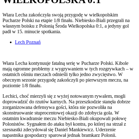
Wiara Lecha zakończyła swoją przygodę w wielkopolskim
Pucharze Polski na etapie 1/8 finału. Niebiesko-Biali przegrali na
własnym boisku z Polonią Środa Wielkopolska 0:1, a jedyny gol
padł w 15. minucie spotkania.
Lech Poznań
Wiara Lecha kontynuuje fatalną serię w Pucharze Polski. Kibole
mają ogromne problemy z wygrywaniem w tych rozgrywkach – w
ostatnich ośmiu meczach odnieśli tylko jedno zwycięstwo. W
obecnym sezonie przygodę zakończyli po pierwszym meczu, na
poziomie 1/8 finału.
Lechici, choć mierzyli się z wyżej notowanym rywalem, mogli
doprowadzić do rzutów karnych. Na przeszkodzie stanęła dobrze
zorganizowana defensywa gości, która nie pozwoliła na
skonstruowanie stuprocentowej okazji do zdobycia gola. W
ostatnim kwadransie meczu Niebiesko-Biali okupowali połowę
Polonistów. Sygnałem do ataku był kontra, po której na strzał z
szesnastki zdecydował się Daniel Mankiewicz. Uderzenie
napastnika gospodarzy sparował jednak bramkarz Polonii.