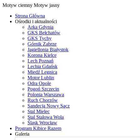
Motyw ciemny
Motyw jasny
Strona Główna
Ośrodki i aktualności
Arka Gdynia
GKS Bełchatów
GKS Tychy
Górnik Zabrze
Jagiellonia Białystok
Korona Kielce
Lech Poznań
Lechia Gdańsk
Miedź Legnica
Motor Lublin
Odra Opole
Pogoń Szczecin
Polonia Warszawa
Ruch Chorzów
Sandecja Nowy Sącz
Stal Mielec
Stal Stalowa Wola
Śląsk Wrocław
Program Kibice Razem
Galeria