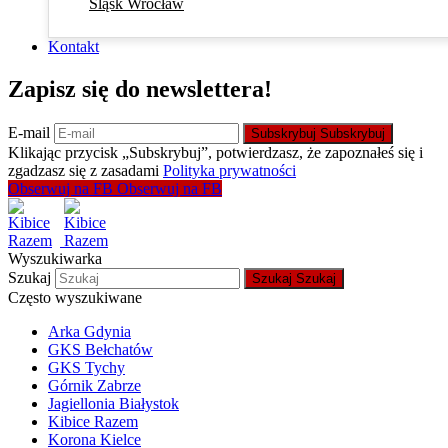
Śląsk Wrocław
Kontakt
Zapisz się do newslettera!
E-mail
Subskrybuj
Subskrybuj
Klikając przycisk „Subskrybuj”, potwierdzasz, że zapoznałeś się i
zgadzasz się z zasadami
Polityka prywatności
Obserwuj na FB
Obserwuj na FB
Wyszukiwarka
Szukaj
Szukaj
Szukaj
Często wyszukiwane
Arka Gdynia
GKS Bełchatów
GKS Tychy
Górnik Zabrze
Jagiellonia Białystok
Kibice Razem
Korona Kielce