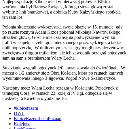
Najlepszą okazję Kibole mieli w pierwszej połowie. Blisko
wyrównania był Bartosz Świątek, którego strzał głową został
wybity z linii bramkowej, a dobitka Kuby Kałżyńskiego spotkała
ten sam los.
Polonia skutecznie wykorzystała swoją okazję w 15. minucie, gdy
po rzucie rożnym Adam Krzos pokonał Mikołaja Nawrowskiego
strzałem głową. Goście mieli szansę na podwyższenie wyniku –
trafili w słupek, strzelili gola nieuznanego przez sędziego, a także
obili poprzeczkę. W doliczonym czasie gry mogli przypieczętować
zwycięstwo drugim trafieniem, ale ich zawodnik przegrał pojedynek
sam na sam z bramkarzem Wiary Lecha.
Średzianie wygrali pojedynek 1:0 i awansowała do ćwierćfinału. W
meczu o 1/2 zmierzy się z Obrą Kościan, która po rzutach karnych
wyeliminowała innego 3-ligowca, Pogoń Nowe Skalmierzyce.
Następny mecz Wiara Lecha rozegra w Kościanie. Pojedynek z
tamtejszą Obrą, w ramach 23. kolejki IV ligi, odbędzie się w
niedzielę, 6 kwietnia o godzinie 16.
#kibicerazem
DWL
KibiceRazemLechPoznan
Kolejorz
LechPoznan