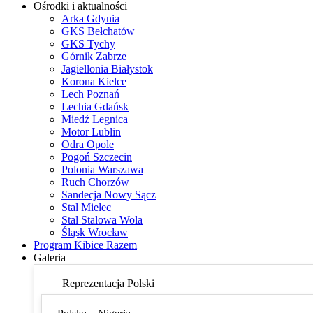
Ośrodki i aktualności
Arka Gdynia
GKS Bełchatów
GKS Tychy
Górnik Zabrze
Jagiellonia Białystok
Korona Kielce
Lech Poznań
Lechia Gdańsk
Miedź Legnica
Motor Lublin
Odra Opole
Pogoń Szczecin
Polonia Warszawa
Ruch Chorzów
Sandecja Nowy Sącz
Stal Mielec
Stal Stalowa Wola
Śląsk Wrocław
Program Kibice Razem
Galeria
Reprezentacja Polski