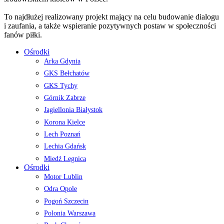
To najdłużej realizowany projekt mający na celu budowanie dialogu
i zaufania, a także wspieranie pozytywnych postaw w społeczności
fanów piłki.
Ośrodki
Arka Gdynia
GKS Bełchatów
GKS Tychy
Górnik Zabrze
Jagiellonia Białystok
Korona Kielce
Lech Poznań
Lechia Gdańsk
Miedź Legnica
Ośrodki
Motor Lublin
Odra Opole
Pogoń Szczecin
Polonia Warszawa