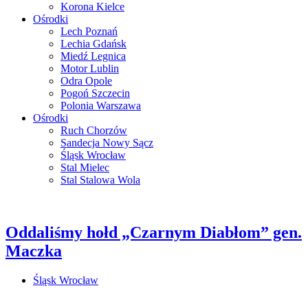
Korona Kielce
Ośrodki
Lech Poznań
Lechia Gdańsk
Miedź Legnica
Motor Lublin
Odra Opole
Pogoń Szczecin
Polonia Warszawa
Ośrodki
Ruch Chorzów
Sandecja Nowy Sącz
Śląsk Wrocław
Stal Mielec
Stal Stalowa Wola
Oddaliśmy hołd „Czarnym Diabłom” gen.
Maczka
Śląsk Wrocław