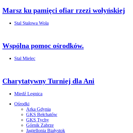
Marsz ku pamięci ofiar rzezi wołyńskiej
Stal Stalowa Wola
Wspólna pomoc ośrodków.
Stal Mielec
Charytatywny Turniej dla Ani
Miedź Legnica
Ośrodki
Arka Gdynia
GKS Bełchatów
GKS Tychy
Górnik Zabrze
Jagiellonia Białystok