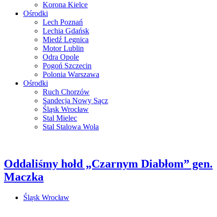
Korona Kielce
Ośrodki
Lech Poznań
Lechia Gdańsk
Miedź Legnica
Motor Lublin
Odra Opole
Pogoń Szczecin
Polonia Warszawa
Ośrodki
Ruch Chorzów
Sandecja Nowy Sącz
Śląsk Wrocław
Stal Mielec
Stal Stalowa Wola
Oddaliśmy hołd „Czarnym Diabłom” gen.
Maczka
Śląsk Wrocław