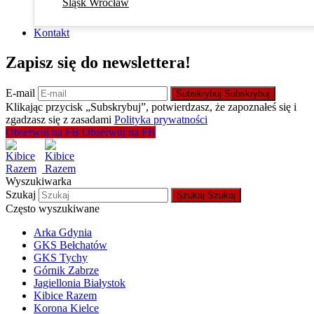
Śląsk Wrocław
Kontakt
Zapisz się do newslettera!
E-mail
Subskrybuj
Subskrybuj
Klikając przycisk „Subskrybuj”, potwierdzasz, że zapoznałeś się i
zgadzasz się z zasadami
Polityka prywatności
Obserwuj na FB
Obserwuj na FB
Wyszukiwarka
Szukaj
Szukaj
Szukaj
Często wyszukiwane
Arka Gdynia
GKS Bełchatów
GKS Tychy
Górnik Zabrze
Jagiellonia Białystok
Kibice Razem
Korona Kielce