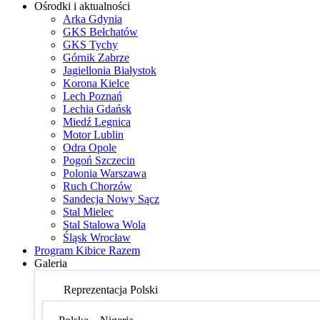
Ośrodki i aktualności
Arka Gdynia
GKS Bełchatów
GKS Tychy
Górnik Zabrze
Jagiellonia Białystok
Korona Kielce
Lech Poznań
Lechia Gdańsk
Miedź Legnica
Motor Lublin
Odra Opole
Pogoń Szczecin
Polonia Warszawa
Ruch Chorzów
Sandecja Nowy Sącz
Stal Mielec
Stal Stalowa Wola
Śląsk Wrocław
Program Kibice Razem
Galeria
Reprezentacja Polski