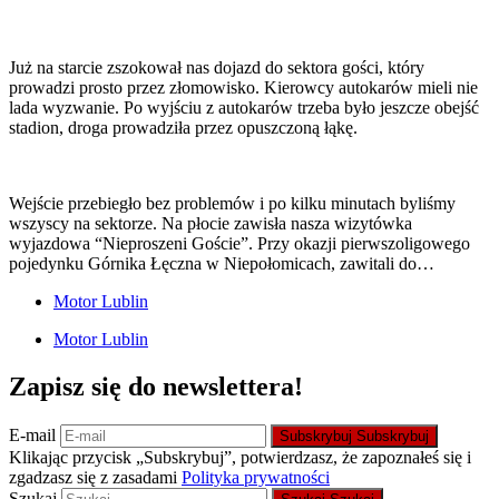
Już na starcie zszokował nas dojazd do sektora gości, który
prowadzi prosto przez złomowisko. Kierowcy autokarów mieli nie
lada wyzwanie. Po wyjściu z autokarów trzeba było jeszcze obejść
stadion, droga prowadziła przez opuszczoną łąkę.
Wejście przebiegło bez problemów i po kilku minutach byliśmy
wszyscy na sektorze. Na płocie zawisła nasza wizytówka
wyjazdowa “Nieproszeni Goście”. Przy okazji pierwszoligowego
pojedynku Górnika Łęczna w Niepołomicach, zawitali do…
Motor Lublin
Motor Lublin
Zapisz się do newslettera!
E-mail
Subskrybuj
Subskrybuj
Klikając przycisk „Subskrybuj”, potwierdzasz, że zapoznałeś się i
zgadzasz się z zasadami
Polityka prywatności
Szukaj