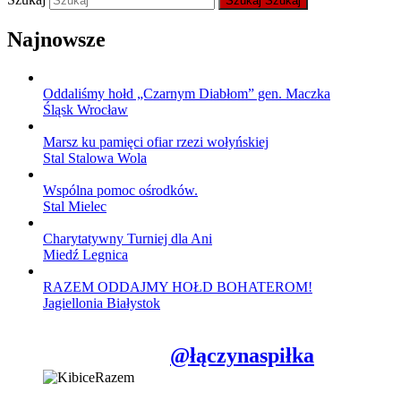
Szukaj
Szukaj
Najnowsze
Oddaliśmy hołd „Czarnym Diabłom” gen. Maczka
Śląsk Wrocław
Marsz ku pamięci ofiar rzezi wołyńskiej
Stal Stalowa Wola
Wspólna pomoc ośrodków.
Stal Mielec
Charytatywny Turniej dla Ani
Miedź Legnica
RAZEM ODDAJMY HOŁD BOHATEROM!
Jagiellonia Białystok
@łączynaspiłka