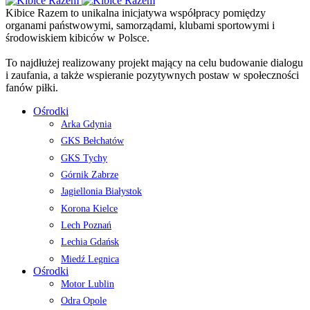
Kibice Razem to unikalna inicjatywa współpracy pomiędzy
organami państwowymi, samorządami, klubami sportowymi i
środowiskiem kibiców w Polsce.
To najdłużej realizowany projekt mający na celu budowanie dialogu
i zaufania, a także wspieranie pozytywnych postaw w społeczności
fanów piłki.
Ośrodki
Arka Gdynia
GKS Bełchatów
GKS Tychy
Górnik Zabrze
Jagiellonia Białystok
Korona Kielce
Lech Poznań
Lechia Gdańsk
Miedź Legnica
Ośrodki
Motor Lublin
Odra Opole