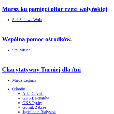
Marsz ku pamięci ofiar rzezi wołyńskiej
Stal Stalowa Wola
Wspólna pomoc ośrodków.
Stal Mielec
Charytatywny Turniej dla Ani
Miedź Legnica
Ośrodki
Arka Gdynia
GKS Bełchatów
GKS Tychy
Górnik Zabrze
Jagiellonia Białystok