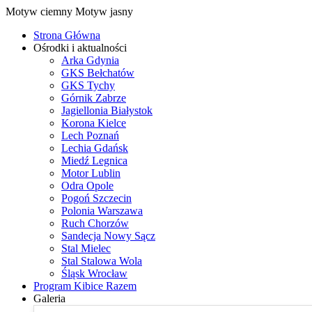
Motyw ciemny
Motyw jasny
Strona Główna
Ośrodki i aktualności
Arka Gdynia
GKS Bełchatów
GKS Tychy
Górnik Zabrze
Jagiellonia Białystok
Korona Kielce
Lech Poznań
Lechia Gdańsk
Miedź Legnica
Motor Lublin
Odra Opole
Pogoń Szczecin
Polonia Warszawa
Ruch Chorzów
Sandecja Nowy Sącz
Stal Mielec
Stal Stalowa Wola
Śląsk Wrocław
Program Kibice Razem
Galeria