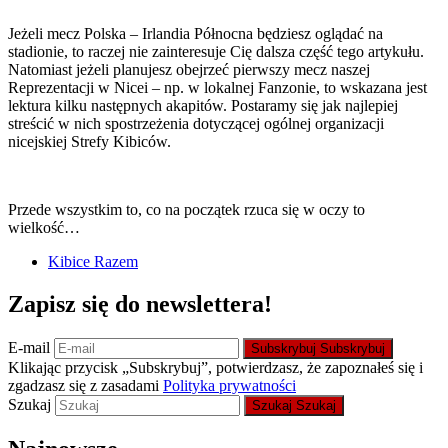
Jeżeli mecz Polska – Irlandia Północna będziesz oglądać na
stadionie, to raczej nie zainteresuje Cię dalsza część tego artykułu.
Natomiast jeżeli planujesz obejrzeć pierwszy mecz naszej
Reprezentacji w Nicei – np. w lokalnej Fanzonie, to wskazana jest
lektura kilku następnych akapitów. Postaramy się jak najlepiej
streścić w nich spostrzeżenia dotyczącej ogólnej organizacji
nicejskiej Strefy Kibiców.
Przede wszystkim to, co na początek rzuca się w oczy to
wielkość…
Kibice Razem
Zapisz się do newslettera!
E-mail
Subskrybuj
Subskrybuj
Klikając przycisk „Subskrybuj”, potwierdzasz, że zapoznałeś się i
zgadzasz się z zasadami
Polityka prywatności
Szukaj
Szukaj
Szukaj