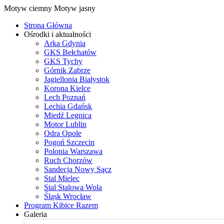
Motyw ciemny
Motyw jasny
Strona Główna
Ośrodki i aktualności
Arka Gdynia
GKS Bełchatów
GKS Tychy
Górnik Zabrze
Jagiellonia Białystok
Korona Kielce
Lech Poznań
Lechia Gdańsk
Miedź Legnica
Motor Lublin
Odra Opole
Pogoń Szczecin
Polonia Warszawa
Ruch Chorzów
Sandecja Nowy Sącz
Stal Mielec
Stal Stalowa Wola
Śląsk Wrocław
Program Kibice Razem
Galeria