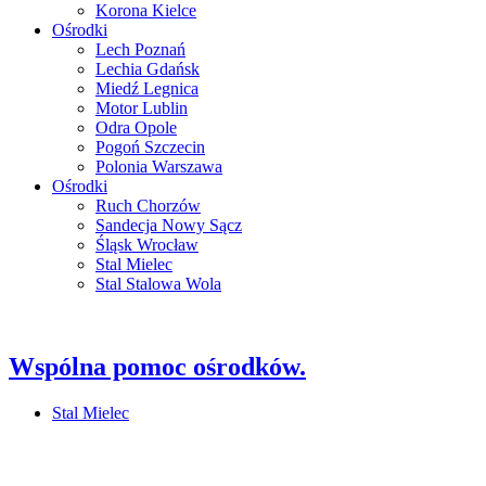
Korona Kielce
Ośrodki
Lech Poznań
Lechia Gdańsk
Miedź Legnica
Motor Lublin
Odra Opole
Pogoń Szczecin
Polonia Warszawa
Ośrodki
Ruch Chorzów
Sandecja Nowy Sącz
Śląsk Wrocław
Stal Mielec
Stal Stalowa Wola
Wspólna pomoc ośrodków.
Stal Mielec