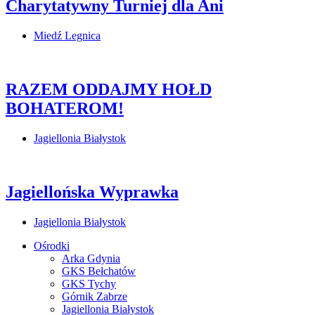
Charytatywny Turniej dla Ani
Miedź Legnica
RAZEM ODDAJMY HOŁD
BOHATEROM!
Jagiellonia Białystok
Jagiellońska Wyprawka
Jagiellonia Białystok
Ośrodki
Arka Gdynia
GKS Bełchatów
GKS Tychy
Górnik Zabrze
Jagiellonia Białystok