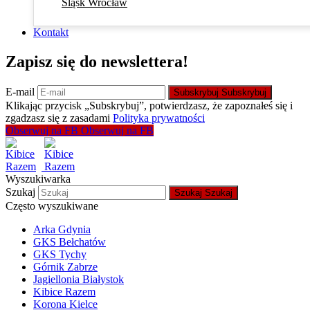
Śląsk Wrocław
Kontakt
Zapisz się do newslettera!
E-mail
Subskrybuj
Subskrybuj
Klikając przycisk „Subskrybuj”, potwierdzasz, że zapoznałeś się i
zgadzasz się z zasadami
Polityka prywatności
Obserwuj na FB
Obserwuj na FB
Wyszukiwarka
Szukaj
Szukaj
Szukaj
Często wyszukiwane
Arka Gdynia
GKS Bełchatów
GKS Tychy
Górnik Zabrze
Jagiellonia Białystok
Kibice Razem
Korona Kielce