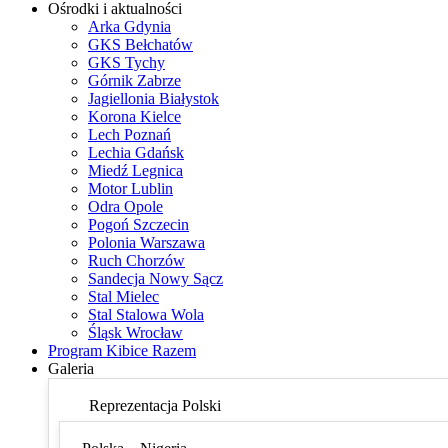
Ośrodki i aktualności
Arka Gdynia
GKS Bełchatów
GKS Tychy
Górnik Zabrze
Jagiellonia Białystok
Korona Kielce
Lech Poznań
Lechia Gdańsk
Miedź Legnica
Motor Lublin
Odra Opole
Pogoń Szczecin
Polonia Warszawa
Ruch Chorzów
Sandecja Nowy Sącz
Stal Mielec
Stal Stalowa Wola
Śląsk Wrocław
Program Kibice Razem
Galeria
Reprezentacja Polski