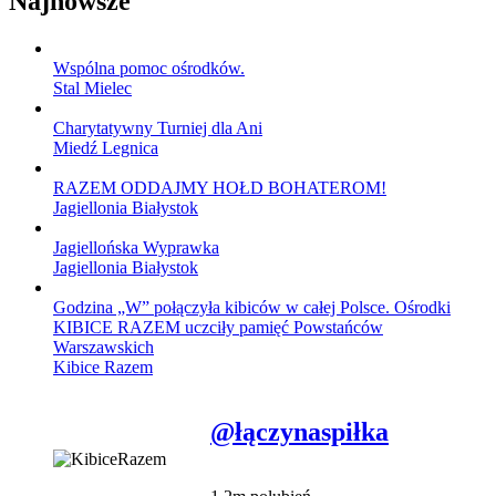
Najnowsze
Wspólna pomoc ośrodków.
Stal Mielec
Charytatywny Turniej dla Ani
Miedź Legnica
RAZEM ODDAJMY HOŁD BOHATEROM!
Jagiellonia Białystok
Jagiellońska Wyprawka
Jagiellonia Białystok
Godzina „W” połączyła kibiców w całej Polsce. Ośrodki
KIBICE RAZEM uczciły pamięć Powstańców
Warszawskich
Kibice Razem
@łączynaspiłka