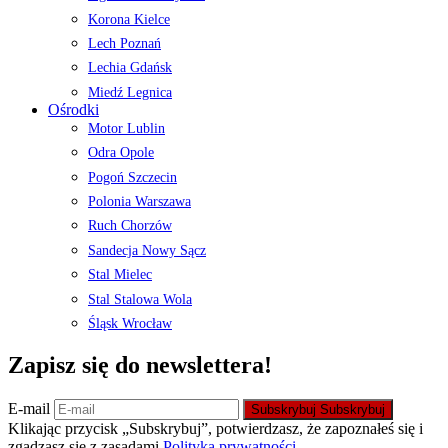
Korona Kielce
Lech Poznań
Lechia Gdańsk
Miedź Legnica
Ośrodki
Motor Lublin
Odra Opole
Pogoń Szczecin
Polonia Warszawa
Ruch Chorzów
Sandecja Nowy Sącz
Stal Mielec
Stal Stalowa Wola
Śląsk Wrocław
Zapisz się do newslettera!
E-mail
Subskrybuj
Subskrybuj
Klikając przycisk „Subskrybuj”, potwierdzasz, że zapoznałeś się i
zgadzasz się z zasadami
Polityka prywatności