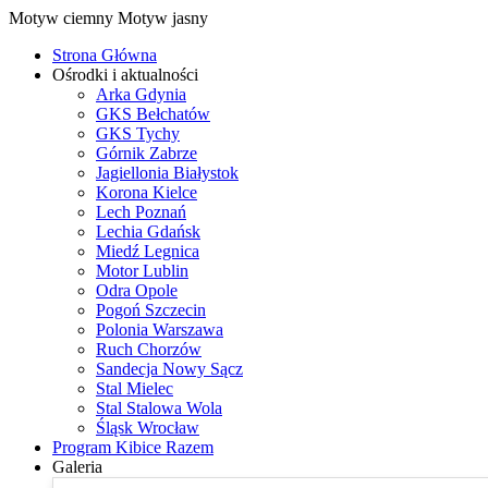
Motyw ciemny
Motyw jasny
Strona Główna
Ośrodki i aktualności
Arka Gdynia
GKS Bełchatów
GKS Tychy
Górnik Zabrze
Jagiellonia Białystok
Korona Kielce
Lech Poznań
Lechia Gdańsk
Miedź Legnica
Motor Lublin
Odra Opole
Pogoń Szczecin
Polonia Warszawa
Ruch Chorzów
Sandecja Nowy Sącz
Stal Mielec
Stal Stalowa Wola
Śląsk Wrocław
Program Kibice Razem
Galeria