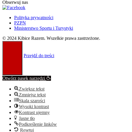
Obserwuj nas
Polityka prywatności
PZPN
Ministerstwo Sportu i Turystyki
© 2024 Kibice Razem. Wszelkie prawa zastrzeżone.
Przejdź do treści
Otwórz pasek narzędzi
Zwiększ tekst
Zmniejsz tekst
Skala szarości
Wysoki kontrast
Kontrast ujemny
Jasne tło
Podkreślenie linków
Resetuj