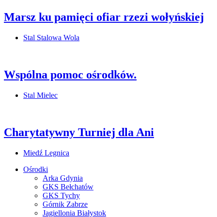
Marsz ku pamięci ofiar rzezi wołyńskiej
Stal Stalowa Wola
Wspólna pomoc ośrodków.
Stal Mielec
Charytatywny Turniej dla Ani
Miedź Legnica
Ośrodki
Arka Gdynia
GKS Bełchatów
GKS Tychy
Górnik Zabrze
Jagiellonia Białystok