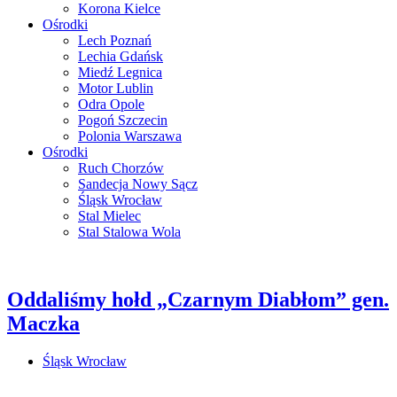
Korona Kielce
Ośrodki
Lech Poznań
Lechia Gdańsk
Miedź Legnica
Motor Lublin
Odra Opole
Pogoń Szczecin
Polonia Warszawa
Ośrodki
Ruch Chorzów
Sandecja Nowy Sącz
Śląsk Wrocław
Stal Mielec
Stal Stalowa Wola
Oddaliśmy hołd „Czarnym Diabłom” gen.
Maczka
Śląsk Wrocław