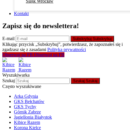
Śląsk Wrocław
Kontakt
Zapisz się do newslettera!
E-mail
Subskrybuj
Subskrybuj
Klikając przycisk „Subskrybuj”, potwierdzasz, że zapoznałeś się i
zgadzasz się z zasadami
Polityka prywatności
Obserwuj na FB
Obserwuj na FB
Wyszukiwarka
Szukaj
Szukaj
Szukaj
Często wyszukiwane
Arka Gdynia
GKS Bełchatów
GKS Tychy
Górnik Zabrze
Jagiellonia Białystok
Kibice Razem
Korona Kielce