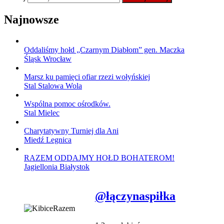
Najnowsze
Oddaliśmy hołd „Czarnym Diabłom” gen. Maczka
Śląsk Wrocław
Marsz ku pamięci ofiar rzezi wołyńskiej
Stal Stalowa Wola
Wspólna pomoc ośrodków.
Stal Mielec
Charytatywny Turniej dla Ani
Miedź Legnica
RAZEM ODDAJMY HOŁD BOHATEROM!
Jagiellonia Białystok
@łączynaspiłka