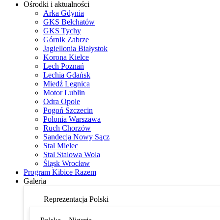
Ośrodki i aktualności
Arka Gdynia
GKS Bełchatów
GKS Tychy
Górnik Zabrze
Jagiellonia Białystok
Korona Kielce
Lech Poznań
Lechia Gdańsk
Miedź Legnica
Motor Lublin
Odra Opole
Pogoń Szczecin
Polonia Warszawa
Ruch Chorzów
Sandecja Nowy Sącz
Stal Mielec
Stal Stalowa Wola
Śląsk Wrocław
Program Kibice Razem
Galeria
Reprezentacja Polski