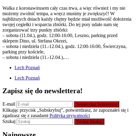
Walka z koronawirusem cały czas trwa, a więc również i my nie
możemy zwolnić tempa, a wręcz musimy je zwiększyć! W
najbliższych dniach każdy chętny będzie miał możliwość dołożenia
swojej cegiełki i wsparcia zbiórki. Do tej pory udało nam się
zorganizować trzy punkty zbiórki:
– sobota (11.04.), godz. 12:00-16:00, Leszno, parking przed
sklepem Dino, ul. Stefana Okrzei,
– sobota i niedziela (11.-12.04.), godz. 12:00-16:00, Świerczyna,
parking przy kościele,
– sobota i niedziela (11.-12.04.),…
Lech Poznań
Lech Poznań
Zapisz się do newslettera!
E-mail
Subskrybuj
Subskrybuj
Klikając przycisk „Subskrybuj”, potwierdzasz, że zapoznałeś się i
zgadzasz się z zasadami
Polityka prywatności
Szukaj
Szukaj
Szukaj
Najnowsze