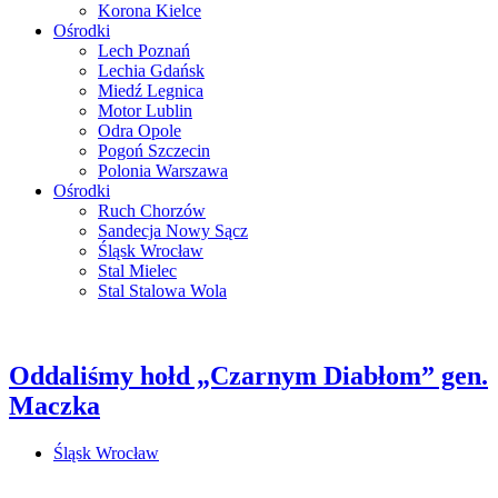
Korona Kielce
Ośrodki
Lech Poznań
Lechia Gdańsk
Miedź Legnica
Motor Lublin
Odra Opole
Pogoń Szczecin
Polonia Warszawa
Ośrodki
Ruch Chorzów
Sandecja Nowy Sącz
Śląsk Wrocław
Stal Mielec
Stal Stalowa Wola
Oddaliśmy hołd „Czarnym Diabłom” gen.
Maczka
Śląsk Wrocław