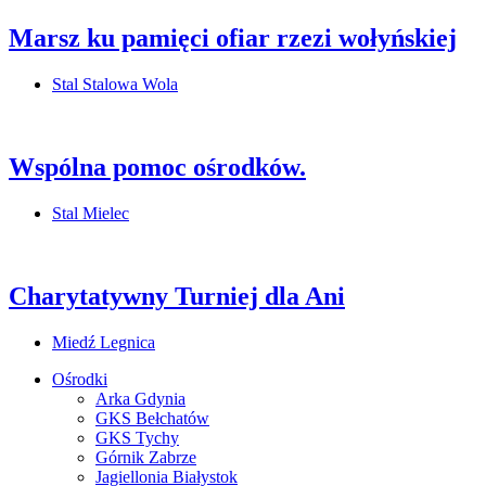
Marsz ku pamięci ofiar rzezi wołyńskiej
Stal Stalowa Wola
Wspólna pomoc ośrodków.
Stal Mielec
Charytatywny Turniej dla Ani
Miedź Legnica
Ośrodki
Arka Gdynia
GKS Bełchatów
GKS Tychy
Górnik Zabrze
Jagiellonia Białystok