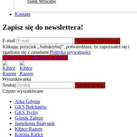
Śląsk Wrocław
Kontakt
Zapisz się do newslettera!
E-mail
Subskrybuj
Subskrybuj
Klikając przycisk „Subskrybuj”, potwierdzasz, że zapoznałeś się i
zgadzasz się z zasadami
Polityka prywatności
Obserwuj na FB
Obserwuj na FB
Wyszukiwarka
Szukaj
Szukaj
Szukaj
Często wyszukiwane
Arka Gdynia
GKS Bełchatów
GKS Tychy
Górnik Zabrze
Jagiellonia Białystok
Kibice Razem
Korona Kielce