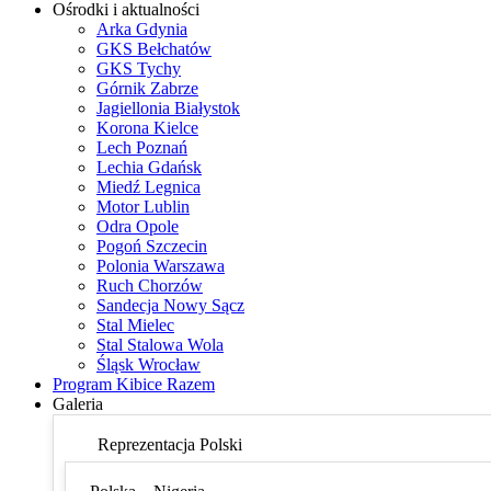
Ośrodki i aktualności
Arka Gdynia
GKS Bełchatów
GKS Tychy
Górnik Zabrze
Jagiellonia Białystok
Korona Kielce
Lech Poznań
Lechia Gdańsk
Miedź Legnica
Motor Lublin
Odra Opole
Pogoń Szczecin
Polonia Warszawa
Ruch Chorzów
Sandecja Nowy Sącz
Stal Mielec
Stal Stalowa Wola
Śląsk Wrocław
Program Kibice Razem
Galeria
Reprezentacja Polski