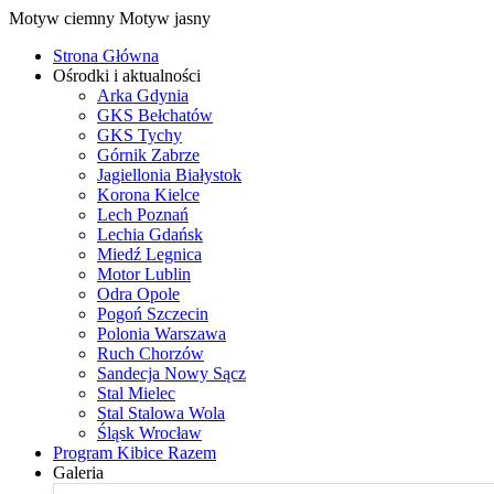
Motyw ciemny
Motyw jasny
Strona Główna
Ośrodki i aktualności
Arka Gdynia
GKS Bełchatów
GKS Tychy
Górnik Zabrze
Jagiellonia Białystok
Korona Kielce
Lech Poznań
Lechia Gdańsk
Miedź Legnica
Motor Lublin
Odra Opole
Pogoń Szczecin
Polonia Warszawa
Ruch Chorzów
Sandecja Nowy Sącz
Stal Mielec
Stal Stalowa Wola
Śląsk Wrocław
Program Kibice Razem
Galeria